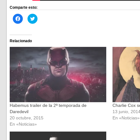
Comparte esto:
Haz
Haz
clic
clic
para
para
compartir
compartir
en
en
Facebook
Twitter
(Se
(Se
Relacionado
abre
abre
en
en
una
una
ventana
ventana
nueva)
nueva)
Habemus trailer de la 2ª temporada de
Charlie Cox s
Daredevil
13 junio, 201
20 octubre, 2015
En «Noticias»
En «Noticias»