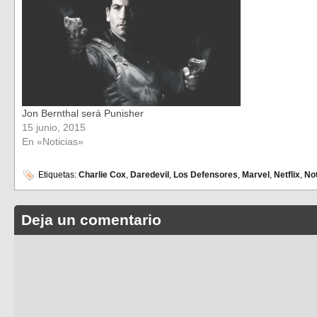
Jon Bernthal será Punisher
15 junio, 2015
En «Noticias»
Etiquetas:
Charlie Cox
,
Daredevil
,
Los Defensores
,
Marvel
,
Netflix
,
Not
Deja un comentario