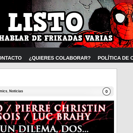
ONTACTO
¿QUIERES COLABORAR?
POLÍTICA DE 
0
mics
,
Noticias