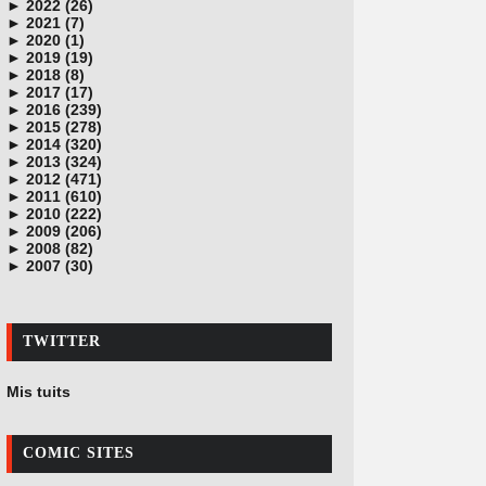
►
julio (1)
noviembre (2)
diciembre (1)
2022 (26)
►
junio (1)
octubre (2)
octubre (3)
diciembre (5)
2021 (7)
►
marzo (1)
julio (1)
agosto (1)
noviembre (4)
noviembre (6)
2020 (1)
►
febrero (2)
junio (1)
julio (3)
octubre (5)
enero (1)
enero (1)
2019 (19)
►
enero (3)
febrero (2)
junio (2)
julio (2)
diciembre (2)
2018 (8)
►
enero (1)
mayo (1)
junio (4)
agosto (3)
diciembre (3)
2017 (17)
►
abril (2)
mayo (6)
julio (4)
septiembre (3)
mayo (1)
2016 (239)
►
marzo (1)
mayo (1)
agosto (2)
abril (1)
diciembre (4)
2015 (278)
►
febrero (3)
marzo (2)
marzo (5)
noviembre (17)
diciembre (30)
2014 (320)
►
enero (2)
febrero (3)
febrero (4)
octubre (19)
noviembre (16)
diciembre (28)
2013 (324)
►
enero (4)
enero (6)
septiembre (20)
octubre (19)
noviembre (26)
diciembre (26)
2012 (471)
►
agosto (22)
septiembre (22)
octubre (28)
noviembre (26)
diciembre (29)
2011 (610)
►
julio (18)
agosto (12)
septiembre (26)
octubre (27)
noviembre (29)
diciembre (58)
2010 (222)
►
junio (21)
julio (25)
agosto (26)
septiembre (24)
octubre (27)
noviembre (62)
diciembre (22)
2009 (206)
►
mayo (21)
junio (26)
julio (27)
agosto (27)
septiembre (24)
octubre (57)
noviembre (17)
diciembre (19)
2008 (82)
►
abril (24)
mayo (25)
junio (25)
julio (28)
agosto (28)
septiembre (47)
octubre (27)
noviembre (19)
diciembre (16)
2007 (30)
marzo (22)
abril (26)
mayo (30)
junio (25)
julio (28)
agosto (49)
septiembre (16)
octubre (13)
noviembre (21)
septiembre (2)
febrero (24)
marzo (26)
abril (26)
mayo (26)
junio (41)
julio (51)
agosto (19)
septiembre (14)
octubre (14)
agosto (28)
enero (27)
febrero (24)
marzo (26)
abril (30)
mayo (51)
junio (51)
julio (17)
agosto (21)
septiembre (13)
enero (27)
febrero (24)
marzo (27)
abril (54)
mayo (50)
junio (20)
julio (19)
agosto (18)
TWITTER
enero (28)
febrero (25)
marzo (57)
abril (49)
mayo (19)
junio (17)
enero (33)
febrero (50)
marzo (57)
abril (18)
mayo (20)
enero (53)
febrero (47)
marzo (17)
abril (20)
Mis tuits
enero (32)
febrero (12)
marzo (14)
enero (18)
febrero (13)
enero (17)
COMIC SITES