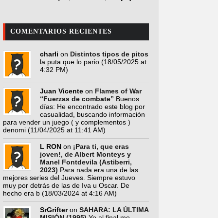
COMENTARIOS RECIENTES
charli
on
Distintos tipos de pitos
la puta que lo pario
(18/05/2025 at
4:32 PM)
Juan Vicente
on
Flames of War
“Fuerzas de combate”
Buenos
días: He encontrado este blog por
casualidad, buscando información
para vender un juego ( y complementos )
denomi
(11/04/2025 at 11:41 AM)
L RON
on
¡Para ti, que eras
joven!, de Albert Monteys y
Manel Fontdevila (Astiberri,
2023)
Para nada era una de las
mejores series del Jueves. Siempre estuvo
muy por detrás de las de Iva u Oscar. De
hecho era b
(18/03/2024 at 4:16 AM)
SrGrifter
on
SAHARA: LA ÚLTIMA
MISIÓN (1995)
Yo al final me