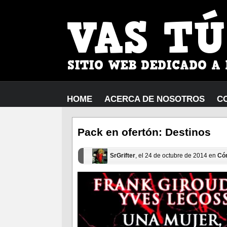
HOME
ACERCA DE NOSOTROS
C
Pack en ofertón: Destinos
SrGrifter
, el 24 de octubre de 2014 en
Có