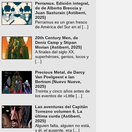
Perramus. Edición integral,
de de Alberto Breccia y
Juan Sasturain (Astiberri,
2025)
Perramus es un gran fresco
de América del Sur en el
[…]
20th Century Men, de
Deniz Camp y Stipan
Morian (Astiberri, 2025)
A finales del siglo XX,
superhéroes, genios, locos y
[…]
Precious Metal, de Darcy
Van Poelgeest e Ian
Bertram (Nuevo Nueve,
2025)
Treinta y cinco años antes de
los eventos de «Little
[…]
Las aventuras del Capitán
Torrezno volumen 6. La
última curda (Astiberri,
2025)
Alguien falta, alguien no está,
y él, el ausente, era
[…]