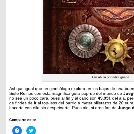
Ole ahí la portadita guapa
Así que igual que un ginecólogo explora en los bajos de una buen
Siete Reinos con esta magnífica guía pop-up del mundo de
Jueg
no sea un poco cara, pues al fin y al cabo son
49,95€
del ala, pe
de findes de ir al top-less del barrio a meter billetazos de 20 eu
hacerte con ella sin despeinarte. Pues ale, si eres fan de
Juego 
Comparte esto:
Haz
Haz
clic
clic