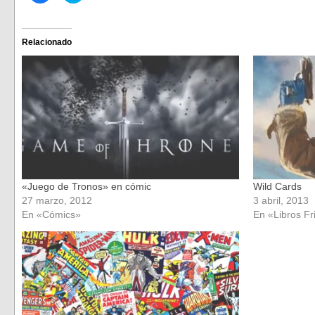
para
para
compartir
compartir
en
en
Facebook
Twitter
(Se
(Se
Relacionado
abre
abre
en
en
una
una
ventana
ventana
nueva)
nueva)
«Juego de Tronos» en cómic
Wild Cards
27 marzo, 2012
3 abril, 2013
En «Cómics»
En «Libros Fr