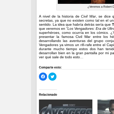
¿Veremos a Robert Do
A nivel de la historia de
Civil War
, se dice 
secretas, ya que no existen como tal en el u
sentido. La idea que habría detrás sería que
T
que veremos en
“Los Vengadores: Era de Ultr
superhéroes, como ocurría en los cómics. ¿
presentar la famosa Civil War entre los h
desarrollando las aventuras del grupo conj
Vengadores ya vimos un rifi-rafe entre el Capi
durante mucho tiempo estos dos han tenido
desarrollan bien en la gran pantalla por mi p
ver qué sale de todo esto…
Comparte esto:
Haz
Haz
clic
clic
para
para
compartir
compartir
en
en
Facebook
Twitter
(Se
(Se
Relacionado
abre
abre
en
en
una
una
ventana
ventana
nueva)
nueva)