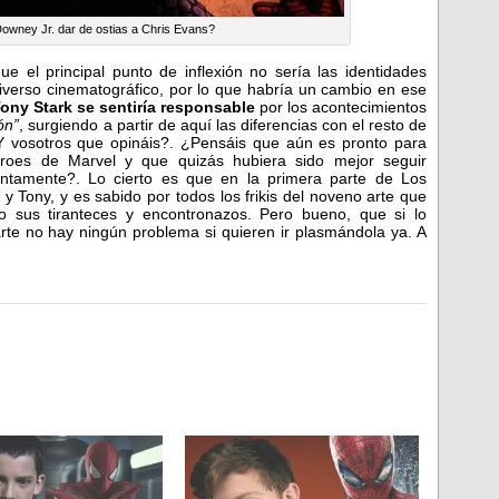
wney Jr. dar de ostias a Chris Evans?
que el principal punto de inflexión no sería las identidades
niverso cinematográfico, por lo que habría un cambio en ese
ony Stark se sentiría responsable
por los acontecimientos
ón”
, surgiendo a partir de aquí las diferencias con el resto de
Y vosotros que opináis?. ¿Pensáis que aún es pronto para
éroes de Marvel y que quizás hubiera sido mejor seguir
untamente?. Lo cierto es que en la primera parte de Los
 y Tony, y es sabido por todos los frikis del noveno arte que
 sus tiranteces y encontronazos. Pero bueno, que si lo
arte no hay ningún problema si quieren ir plasmándola ya. A