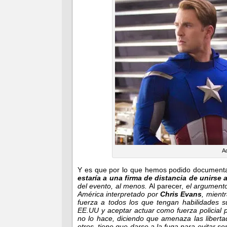
Aq
Y es que por lo que hemos podido documenta
estaría a una firma de distancia de unirse 
del evento, al menos.
Al parecer,
el argumento
América interpretado por
Chris Evans
, mient
fuerza a todos los que tengan habilidades s
EE.UU y aceptar actuar como fuerza policial 
no lo hace, diciendo que amenaza las libert
otros, tiene que darse a la fuga para evitar s