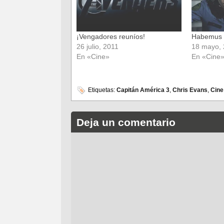
¡Vengadores reuníos!
Habemus 
26 julio, 2011
18 mayo,
En «Cine»
En «Cine
Etiquetas:
Capitán América 3
,
Chris Evans
,
Cine
Deja un comentario