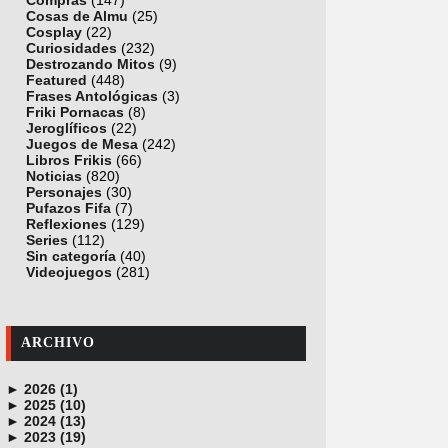
Compras
(147)
Cosas de Almu
(25)
Cosplay
(22)
Curiosidades
(232)
Destrozando Mitos
(9)
Featured
(448)
Frases Antológicas
(3)
Friki Pornacas
(8)
Jeroglíficos
(22)
Juegos de Mesa
(242)
Libros Frikis
(66)
Noticias
(820)
Personajes
(30)
Pufazos Fifa
(7)
Reflexiones
(129)
Series
(112)
Sin categoría
(40)
Videojuegos
(281)
ARCHIVO
►
2026 (1)
►
junio (1)
2025 (10)
►
noviembre (1)
2024 (13)
►
octubre (1)
diciembre (4)
2023 (19)