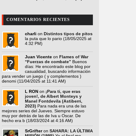
COMENTARIOS RECIENTES
charli
on
Distintos tipos de pitos
la puta que lo pario
(18/05/2025 at
4:32 PM)
Juan Vicente
on
Flames of War
“Fuerzas de combate”
Buenos
días: He encontrado este blog por
casualidad, buscando información
para vender un juego ( y complementos )
denomi
(11/04/2025 at 11:41 AM)
L RON
on
¡Para ti, que eras
joven!, de Albert Monteys y
Manel Fontdevila (Astiberri,
2023)
Para nada era una de las
mejores series del Jueves. Siempre estuvo
muy por detrás de las de Iva u Oscar. De
hecho era b
(18/03/2024 at 4:16 AM)
SrGrifter
on
SAHARA: LA ÚLTIMA
MISIÓN (1995)
Yo al final me