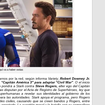
uí va a haber ostias
rnos por la red, según informa
Variety
,
Robert Downey Jr.
a “Capitán América 3″ para adaptar “Civil War”
. O el inicio
 pondrá a Stark contra
Steve Rogers,
alter ego del Capitán
ras disputan por el Acta de Registro de Superhéroes, ley que
uperhumanas a revelar sus identidades al gobierno de los
para las autoridades. Stark apoya el programa, pero Rogers
ades civiles, causando que se creen bandos y Rogers, entre
er arrestado. La cuestión moral y la batalla con su compañero