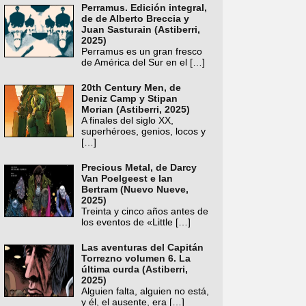
Perramus. Edición integral,
de de Alberto Breccia y
Juan Sasturain (Astiberri,
2025)
Perramus es un gran fresco
de América del Sur en el
[…]
20th Century Men, de
Deniz Camp y Stipan
Morian (Astiberri, 2025)
A finales del siglo XX,
superhéroes, genios, locos y
[…]
Precious Metal, de Darcy
Van Poelgeest e Ian
Bertram (Nuevo Nueve,
2025)
Treinta y cinco años antes de
los eventos de «Little
[…]
Las aventuras del Capitán
Torrezno volumen 6. La
última curda (Astiberri,
2025)
Alguien falta, alguien no está,
y él, el ausente, era
[…]