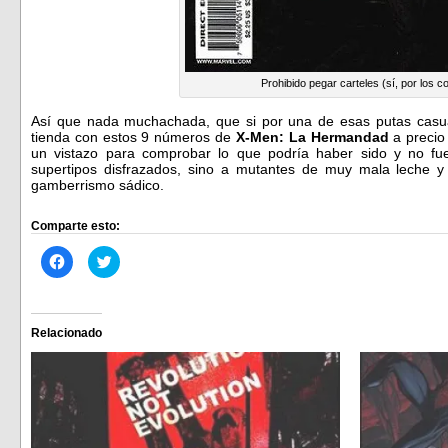
Prohibido pegar carteles (sí, por los c
Así que nada muchachada, que si por una de esas putas casual
tienda con estos 9 números de
X-Men: La Hermandad
a precio 
un vistazo para comprobar lo que podría haber sido y no fu
supertipos disfrazados, sino a mutantes de muy mala leche y 
gamberrismo sádico.
Comparte esto:
Haz
Haz
clic
clic
para
para
compartir
compartir
en
en
Facebook
Twitter
(Se
(Se
Relacionado
abre
abre
en
en
una
una
ventana
ventana
nueva)
nueva)