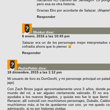
hacíamos «El Camino de Santiago». Lo pongo 
pero esa es otra historia.
Gracias Elro por acordarte de Salazar. ¡Majete
Responder
Shokur
dice:
6 enero, 2016 a las 10:43 pm
Salazar era un de los personajes mejor interpretados 
cofradía ahora que lo pienso
Responder
PedroPablo
dice:
18 diciembre, 2015 a las 1:12 pm
Mi usuario de foro es DunGeoN, y mi personaje principal un palad
jaja).
Con Zach Bross jugué aproximadamente unos 3 años, donde pas
mundo del rol, a ser alguien ciertamente valorado. El no 
ayudaba a los nuevos llegados, y quizás eso fue lo que llamó
Renacer, allí coincidí con muchísimos personajes, Dubalix, Caldor
muchísimos más; si he de quedarme con uno, yo me quedo co
admiración, si no por historias vividas.