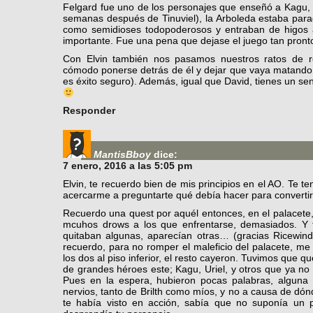
Felgard fue uno de los personajes que enseñó a Kagu
semanas después de Tinuviel), la Arboleda estaba para
como semidioses todopoderosos y entraban de higos 
importante. Fue una pena que dejase el juego tan pron
Con Elvin también nos pasamos nuestros ratos de r
cómodo ponerse detrás de él y dejar que vaya matando a
es éxito seguro). Además, igual que David, tienes un sen
Responder
MantisBboy
dice:
7 enero, 2016 a las 5:05 pm
Elvin, te recuerdo bien de mis principios en el AO. Te 
acercarme a preguntarte qué debía hacer para converti
Recuerdo una quest por aquél entonces, en el palacete
mcuhos drows a los que enfrentarse, demasiados. Y 
quitaban algunas, aparecían otras… (gracias Ricewin
recuerdo, para no romper el maleficio del palacete, me 
los dos al piso inferior, el resto cayeron. Tuvimos que 
de grandes héroes este; Kagu, Uriel, y otros que ya no
Pues en la espera, hubieron pocas palabras, alguna 
nervios, tanto de Brilth como míos, y no a causa de dó
te había visto en acción, sabía que no suponía un p