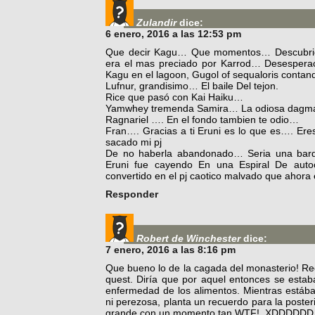
Zulandir
dice:
6 enero, 2016 a las 12:53 pm
Que decir Kagu… Que momentos… Descubrien
era el mas preciado por Karrod… Desesper
Kagu en el lagoon, Gugol of sequaloris contand
Lufnur, grandisimo… El baile Del tejon.
Rice que pasó con Kai Haiku…
Yamwhey tremenda Samira… La odiosa dagma q
Ragnariel …. En el fondo tambien te odio…
Fran…. Gracias a ti Eruni es lo que es…. Er
sacado mi pj
De no haberla abandonado… Seria una barda
Eruni fue cayendo En una Espiral De auto
convertido en el pj caotico malvado que ahora 
Responder
Robert de Winchester
dice:
7 enero, 2016 a las 8:16 pm
Que bueno lo de la cagada del monasterio! R
quest. Diría que por aquel entonces se estab
enfermedad de los alimentos. Mientras estábam
ni perezosa, planta un recuerdo para la poster
grande con un momento tan WTF!..XDDDDDD