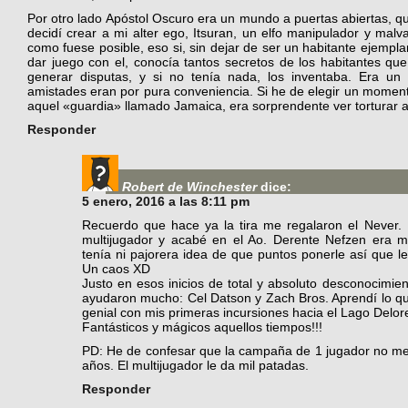
Por otro lado Apóstol Oscuro era un mundo a puertas abiertas, q
decidí crear a mi alter ego, Itsuran, un elfo manipulador y malv
como fuese posible, eso si, sin dejar de ser un habitante ejempl
dar juego con el, conocía tantos secretos de los habitantes qu
generar disputas, y si no tenía nada, los inventaba. Era un 
amistades eran por pura conveniencia. Si he de elegir un moment
aquel «guardia» llamado Jamaica, era sorprendente ver torturar a
Responder
Robert de Winchester
dice:
5 enero, 2016 a las 8:11 pm
Recuerdo que hace ya la tira me regalaron el Never.
multijugador y acabé en el Ao. Derente Nefzen era
tenía ni pajorera idea de que puntos ponerle así que l
Un caos XD
Justo en esos inicios de total y absoluto desconocimi
ayudaron mucho: Cel Datson y Zach Bros. Aprendí lo qu
genial con mis primeras incursiones hacia el Lago Delor
Fantásticos y mágicos aquellos tiempos!!!
PD: He de confesar que la campaña de 1 jugador no me 
años. El multijugador le da mil patadas.
Responder