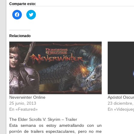
Comparte esto:
Haz
Haz
clic
clic
para
para
compartir
compartir
en
en
Facebook
Twitter
(Se
(Se
Relacionado
abre
abre
en
en
una
una
ventana
ventana
nueva)
nueva)
Neverwinter Online
Apóstol Oscuro
25 junio, 2013
23 diciembre
En «Featured»
En «Videojue
The Elder Scrolls V: Skyrim – Trailer
Esta semana os estoy ametrallando con un
porrón de trailers espectaculares, pero no me