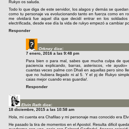
Rukyo os saluda.
Todo lo que diga de este servidor, los alagos y demás se quedan 
como tu personaje va evolucionando tanto en fuerza como en r
me olvidará fue aquel día que decidí entrar en los soldados
electrificada, desde ese día la vida de rukyo empezó a cambiar p
Responder
Orkney
dice:
7 enero, 2016 a las 9:48 pm
Para bien o para mal, sabes que mucha culpa de que 
paciencia explicando, barras, asteriscos, «te ayudo
cuantas veces palme con Dhali en aquellas pero sino ll
que no hubiera llegado ni al 5. Y el pj de Rukyo sim
caias mejor cuando eras guardia!.
Responder
Elvin Rath
dice:
18 diciembre, 2015 a las 10:58 am
Hola, mi cuenta era Chafilao y mi personaje mas conocido era Elv
He pasado la tira de momentos en el Apostol. Resulta dificil qued