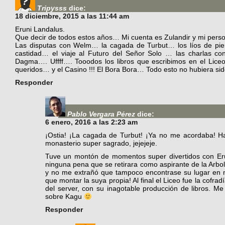
Tripysss
dice:
18 diciembre, 2015 a las 11:44 am
Eruni Landalus.
Que decir de todos estos años… Mi cuenta es Zulandir y mi per
Las disputas con Welm… la cagada de Turbut… los líos de pie
castidad… el viaje al Futuro del Señor Solo … las charlas c
Dagma…. Uffff…. Tooodos los libros que escribimos en el Lic
queridos… y el Casino !!! El Bora Bora… Todo esto no hubiera sid
Responder
Pablo Vergara Pérez
dice:
6 enero, 2016 a las 2:23 am
¡Ostia! ¡La cagada de Turbut! ¡Ya no me acordaba! H
monasterio super sagrado, jejejeje.
Tuve un montón de momentos super divertidos con Er
ninguna pena que se retirara como aspirante de la Arbo
y no me extrañó que tampoco encontrase su lugar en n
que montar la suya propia! Al final el Liceo fue la cofr
del server, con su inagotable producción de libros. Me
sobre Kagu
Responder