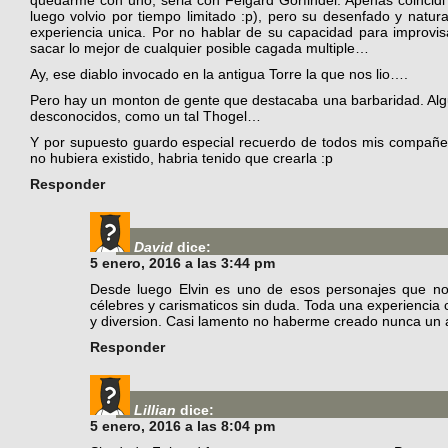
quedarme con uno, seria con Felgard Gorfindel. Apenas coincidi
luego volvio por tiempo limitado :p), pero su desenfado y natu
experiencia unica. Por no hablar de su capacidad para improvi
sacar lo mejor de cualquier posible cagada multiple…
Ay, ese diablo invocado en la antigua Torre la que nos lio….
Pero hay un monton de gente que destacaba una barbaridad. Al
desconocidos, como un tal Thogel…
Y por supuesto guardo especial recuerdo de todos mis compañero
no hubiera existido, habria tenido que crearla :p
Responder
David
dice:
5 enero, 2016 a las 3:44 pm
Desde luego Elvin es uno de esos personajes que no
célebres y carismaticos sin duda. Toda una experiencia c
y diversion. Casi lamento no haberme creado nunca un a
Responder
Lillian
dice:
5 enero, 2016 a las 8:04 pm