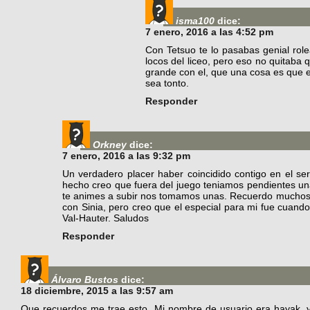
isma100
dice:
7 enero, 2016 a las 4:52 pm
Con Tetsuo te lo pasabas genial rol
locos del liceo, pero eso no quitaba 
grande con el, que una cosa es que e
sea tonto.
Responder
Orkney
dice:
7 enero, 2016 a las 9:32 pm
Un verdadero placer haber coincidido contigo en el se
hecho creo que fuera del juego teniamos pendientes un
te animes a subir nos tomamos unas. Recuerdo mucho
con Sinia, pero creo que el especial para mi fue cuand
Val-Hauter. Saludos
Responder
Álvaro Bustos
dice:
18 diciembre, 2015 a las 9:57 am
Que recuerdos me trae esto. Mi nombre de usuario era hayak, y 