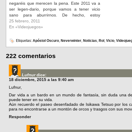
negaréis que merecen la pena. Este 2011 va a
ser legen-dario, porque vamos a tener vicio
sano para aburrirnos. De hecho, estoy
pensando pedirme una excedencia en el trabajo
25 febrero, 2011
para poder degustar sin presión todo el…
En «Videojuegos»
Etiquetas:
Apóstol Oscuro
,
Neverwinter
,
Noticias
,
Rol
,
Vicio
,
Videojue
222 comentarios
Lufnur
dice:
18 diciembre, 2015 a las 9:40 am
Lufnur,
Dar vida a un bardo en un mundo de fantasía, sin duda una de
puede tener en su vida.
Aún recuerdo el paseo desenfadado de Isikawa Tetsuo por los 
para no encontrarse a un montón de orcos y trasgos con sus mo
Responder