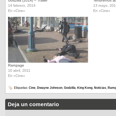
Godzilla (2014) – Trailer
Tendremos ada
14 febrero, 2014
13 mayo, 201
En «Cine»
En «Cine»
Rampage
10 abril, 2011
En «Cine»
Etiquetas:
Cine
,
Dwayne Johnson
,
Godzilla
,
King Kong
,
Noticias
,
Ramp
Deja un comentario