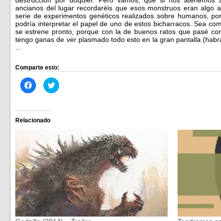
ancianos del lugar recordaréis que esos monstruos eran algo 
serie de experimentos genéticos realizados sobre humanos, por 
podría interpretar el papel de uno de estos bicharracos. Sea co
se estrene pronto, porque con la de buenos ratos que pasé co
tengo ganas de ver plasmado todo esto en la gran pantalla (habr
…
Comparte esto:
Haz
Haz
clic
clic
para
para
compartir
compartir
en
en
Facebook
Twitter
(Se
(Se
Relacionado
abre
abre
en
en
una
una
ventana
ventana
nueva)
nueva)