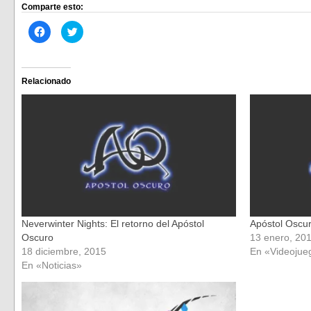
Comparte esto:
Haz
Haz
clic
clic
para
para
compartir
compartir
en
en
Facebook
Twitter
(Se
(Se
Relacionado
abre
abre
en
en
una
una
ventana
ventana
nueva)
nueva)
Neverwinter Nights: El retorno del Apóstol
Apóstol Oscuro
Oscuro
13 enero, 20
18 diciembre, 2015
En «Videojue
En «Noticias»