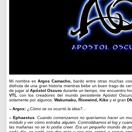
Mi nombre es
Argos Camacho,
bardo entre otras muchas cos
disfruta de una gran historia mientras bebe un buen trago de 
de jugar al
Apóstol Oscuro
durante un tiempo, me encuentro ho
VTL
con los creadores del mundo persistente Apóstol Oscuro
solamente por algunos:
Wakumaku, Ricewind, Kiko
y el gran
DM
– Argos:
¿Cómo se os ocurrió la idea?…
– Ephaestus
:
Cuando comenzamos no queríamos hacer un mundo
módulo y ver cómo entraba alguien. Controlábamos el log y cuan
las mañanas no se lo podía creer. Era un pequeño mundo de poca
cada día, se juntó con dos más y eso nos animó a seguir a