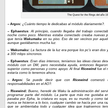
The Quest for the Rings del año 1
– Argos:
¿Cuánto tiempo le dedicabas al módulo diariamente?.
– Ephaestus
:
Al principio, cuando llegaba del trabajo conecta
noche como poco. Mientras estaba conectado creaba nuevas par
que tenía
Wakumaku
en su piso. Eso de ser vecinos por aque
aunque gastábamos mucha luz.
– Wakumaku:
La factura de la luz era porque los pc’s eran dos 
a 300 mbps síncronos.
– Ephaestus
:
Eran días intensos, teníamos las ideas claras des
módulo con un DM, pero necesitaba ayuda, entonces llegaro
superior como personas y como apoyo. Al final
Ricewind
fue el 
estaría como lo tenemos ahora.
– Argos:
Se puede decir que con
Ricewind
comenzó u
responsabilidades en el AO?.
– Ricewind:
Bueno, heredé de Waku la administración del servi
programar parte del módulo. La parte que más me gustaba er
pasaba por Epha, la criatura es suya, es su mundo y como tal
nunca se hicieron a lo loco, cualquier cambio se hacía por una r
que se ambientaba todo y cualquier idea que trajésemos tení