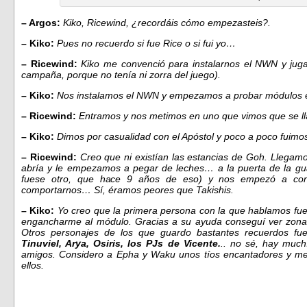
– Argos:
Kiko, Ricewind, ¿recordáis cómo empezasteis?.
– Kiko:
Pues no recuerdo si fue Rice o si fui yo…
– Ricewind:
Kiko me convenció para instalarnos el NWN y jug
campaña, porque no tenía ni zorra del juego).
– Kiko:
Nos instalamos el NWN y empezamos a probar módulos e
– Ricewind:
Entramos y nos metimos en uno que vimos que se 
– Kiko:
Dimos por casualidad con el Apóstol y poco a poco fuimo
– Ricewind:
Creo que ni existían las estancias de Goh. Llegam
abría y le empezamos a pegar de leches… a la puerta de la gua
fuese otro, que hace 9 años de eso) y nos empezó a con
comportarnos… Sí, éramos peores que Takishis.
– Kiko:
Yo creo que la primera persona con la que hablamos fu
engancharme al módulo. Gracias a su ayuda conseguí ver zonas
Otros personajes de los que guardo bastantes recuerdos f
Tinuviel, Arya, Osiris, los PJs de Vicente.
.. no sé, hay muc
amigos. Considero a Epha y Waku unos tíos encantadores y me 
ellos.