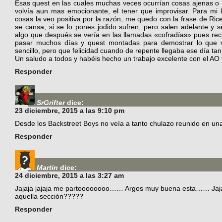
Esas quest en las cuales muchas veces ocurrían cosas ajenas o l
volvía aun mas emocionante, el tener que improvisar. Para mi l
cosas la veo positiva por la razón, me quedo con la frase de Rice
se cansa, si se lo pones jodido sufren, pero salen adelante y se
algo que después se vería en las llamadas «cofradías» pues rec
pasar muchos días y quest montadas para demostrar lo que va
sencillo, pero que felicidad cuando de repente llegaba ese día ta
Un saludo a todos y habéis hecho un trabajo excelente con el AO y
Responder
SrGrifter
dice:
23 diciembre, 2015 a las 9:10 pm
Desde los Backstreet Boys no veía a tanto chulazo reunido en un
Responder
Martin
dice:
24 diciembre, 2015 a las 3:27 am
Jajaja jajaja me partoooooooo…… Argos muy buena esta…… Jajaja. 
aquella sección?????
Responder