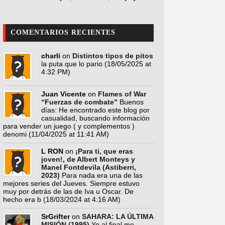
COMENTARIOS RECIENTES
charli
on
Distintos tipos de pitos
la puta que lo pario
(18/05/2025 at
4:32 PM)
Juan Vicente
on
Flames of War
“Fuerzas de combate”
Buenos
días: He encontrado este blog por
casualidad, buscando información
para vender un juego ( y complementos )
denomi
(11/04/2025 at 11:41 AM)
L RON
on
¡Para ti, que eras
joven!, de Albert Monteys y
Manel Fontdevila (Astiberri,
2023)
Para nada era una de las
mejores series del Jueves. Siempre estuvo
muy por detrás de las de Iva u Oscar. De
hecho era b
(18/03/2024 at 4:16 AM)
SrGrifter
on
SAHARA: LA ÚLTIMA
MISIÓN (1995)
Yo al final me