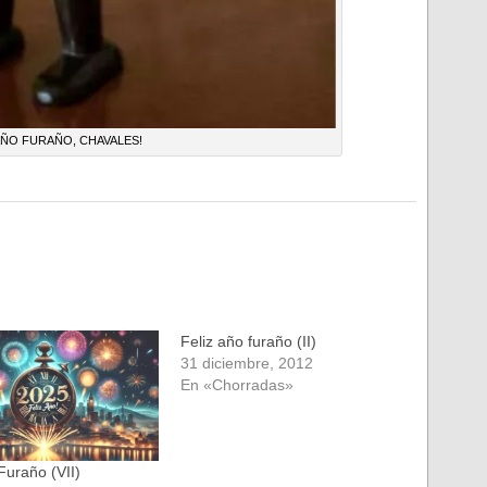
 AÑO FURAÑO, CHAVALES!
Feliz año furaño (II)
31 diciembre, 2012
En «Chorradas»
Furaño (VII)