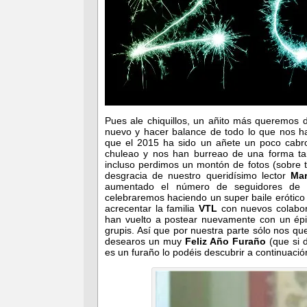
Pues ale chiquillos, un añito más queremos de
nuevo y hacer balance de todo lo que nos 
que el 2015 ha sido un añete un poco cabr
chuleao y nos han burreao de una forma t
incluso perdimos un montón de fotos (sobre 
desgracia de nuestro queridísimo lector
Mar
aumentado el número de seguidores de 
celebraremos haciendo un super baile erótic
acrecentar la familia
VTL
con nuevos colabora
han vuelto a postear nuevamente con un ép
grupis. Así que por nuestra parte sólo nos q
desearos un muy
Feliz Año Furaño
(que si 
es un furaño lo podéis descubrir a continuaci