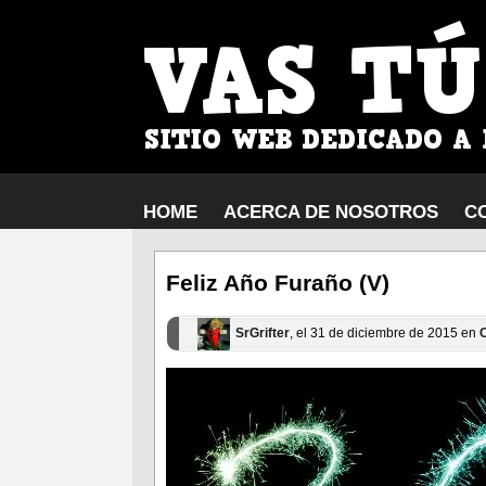
HOME
ACERCA DE NOSOTROS
C
Feliz Año Furaño (V)
SrGrifter
, el 31 de diciembre de 2015 en