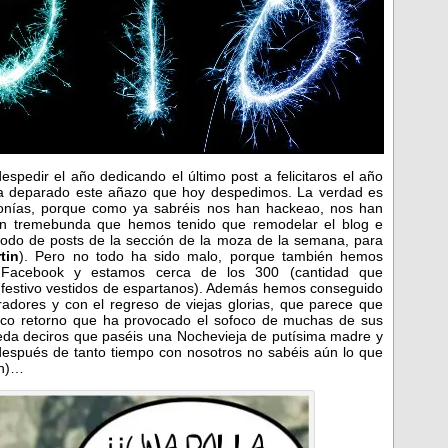
spedir el año dedicando el último post a felicitaros el año
ha deparado este añazo que hoy despedimos. La verdad es
onías, porque como ya sabréis nos han hackeao, nos han
an tremebunda que hemos tenido que remodelar el blog e
todo de posts de la sección de la moza de la semana, para
tin
). Pero no todo ha sido malo, porque también hemos
Facebook y estamos cerca de los 300 (cantidad que
o festivo vestidos de espartanos). Además hemos conseguido
dores y con el regreso de viejas glorias, que parece que
ico retorno que ha provocado el sofoco de muchas de sus
ueda deciros que paséis una Nochevieja de putísima madre y
después de tanto tiempo con nosotros no sabéis aún lo que
ón)…