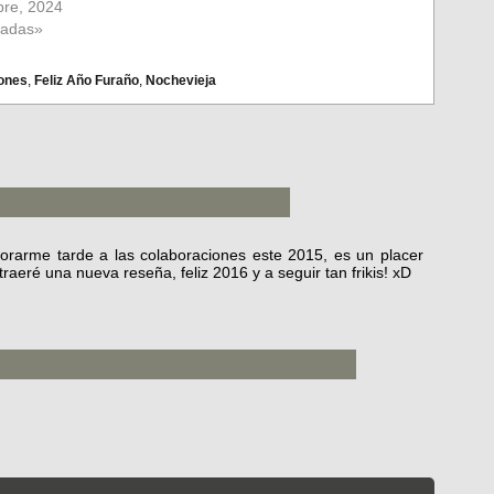
bre, 2024
radas»
iones
,
Feliz Año Furaño
,
Nochevieja
rporarme tarde a las colaboraciones este 2015, es un placer
aeré una nueva reseña, feliz 2016 y a seguir tan frikis! xD