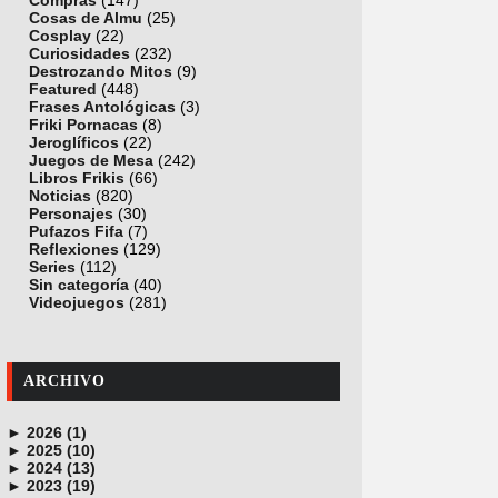
Compras
(147)
Cosas de Almu
(25)
Cosplay
(22)
Curiosidades
(232)
Destrozando Mitos
(9)
Featured
(448)
Frases Antológicas
(3)
Friki Pornacas
(8)
Jeroglíficos
(22)
Juegos de Mesa
(242)
Libros Frikis
(66)
Noticias
(820)
Personajes
(30)
Pufazos Fifa
(7)
Reflexiones
(129)
Series
(112)
Sin categoría
(40)
Videojuegos
(281)
ARCHIVO
►
2026 (1)
►
junio (1)
2025 (10)
►
noviembre (1)
2024 (13)
►
octubre (1)
diciembre (4)
2023 (19)