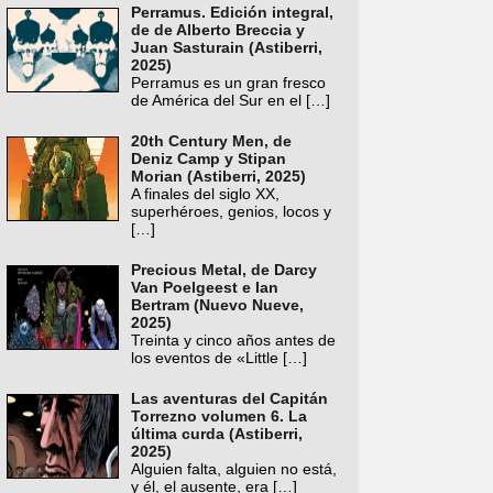
Perramus. Edición integral,
de de Alberto Breccia y
Juan Sasturain (Astiberri,
2025)
Perramus es un gran fresco
de América del Sur en el
[…]
20th Century Men, de
Deniz Camp y Stipan
Morian (Astiberri, 2025)
A finales del siglo XX,
superhéroes, genios, locos y
[…]
Precious Metal, de Darcy
Van Poelgeest e Ian
Bertram (Nuevo Nueve,
2025)
Treinta y cinco años antes de
los eventos de «Little
[…]
Las aventuras del Capitán
Torrezno volumen 6. La
última curda (Astiberri,
2025)
Alguien falta, alguien no está,
y él, el ausente, era
[…]