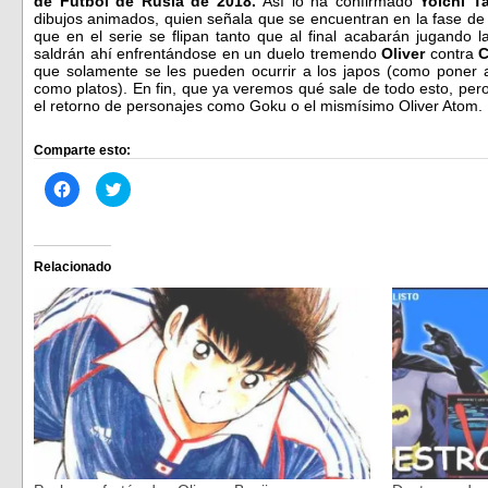
de Fútbol de Rusia de 2018.
Así lo ha confirmado
Yoichi T
dibujos animados, quien señala que se encuentran en la fase de
que en el serie se flipan tanto que al final acabarán jugando l
saldrán ahí enfrentándose en un duelo tremendo
Oliver
contra
C
que solamente se les pueden ocurrir a los japos (como poner a
como platos). En fin, que ya veremos qué sale de todo esto, pe
el retorno de personajes como Goku o el mismísimo Oliver Ato
Comparte esto:
Haz
Haz
clic
clic
para
para
compartir
compartir
en
en
Facebook
Twitter
(Se
(Se
Relacionado
abre
abre
en
en
una
una
ventana
ventana
nueva)
nueva)