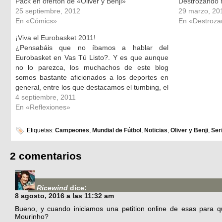
Pack en ofertón de «Oliver y Benji»
Destrozando 
25 septiembre, 2012
29 marzo, 20
En «Cómics»
En «Destroza
¡Viva el Eurobasket 2011!
¿Pensabáis que no íbamos a hablar del
Eurobasket en Vas Tú Listo?. Y es que aunque
no lo parezca, los muchachos de este blog
somos bastante aficionados a los deportes en
general, entre los que destacamos el tumbing, el
zapping, la barra libre y el levantamiento de
4 septiembre, 2011
bollos. Aparte de…
En «Reflexiones»
Etiquetas:
Campeones
,
Mundial de Fútbol
,
Noticias
,
Oliver y Benji
,
Ser
2 comentarios
Ricewind
dice:
8 agosto, 2016 a las 11:32 am
Bueno, y cuando iniciamos una petition online de esas para q
Mourinho?