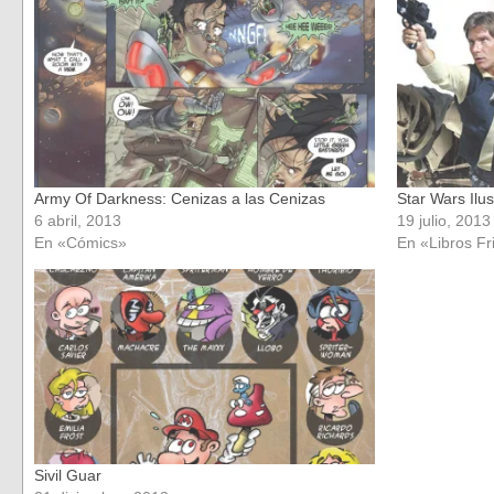
una
una
ventana
ventana
nueva)
nueva)
Army Of Darkness: Cenizas a las Cenizas
Star Wars Ilu
6 abril, 2013
19 julio, 2013
En «Cómics»
En «Libros Fr
Sivil Guar