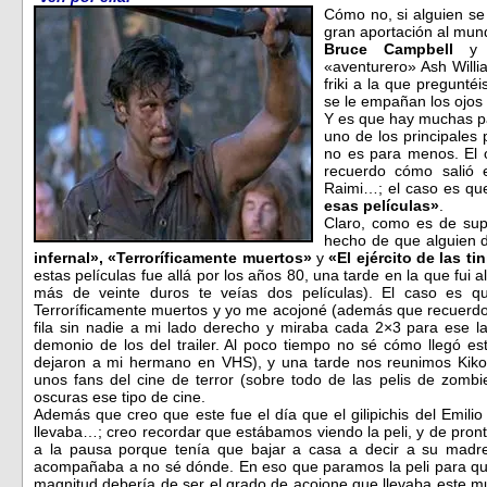
Cómo no, si alguien se
gran aportación al mun
Bruce Campbell
y
«aventurero» Ash Will
friki a la que pregunt
se le empañan los ojos
Y es que hay muchas p
uno de los principales p
no es para menos. El o
recuerdo cómo salió 
Raimi…; el caso es qu
esas películas»
.
Claro, como es de sup
hecho de que alguien d
infernal»,
«Terroríficamente muertos»
y
«El ejército de las ti
estas películas fue allá por los años 80, una tarde en la que fui
más de veinte duros te veías dos películas). El caso es qu
Terroríficamente muertos y yo me acojoné (además que recuerdo
fila sin nadie a mi lado derecho y miraba cada 2×3 para ese l
demonio de los del trailer. Al poco tiempo no sé cómo llegó es
dejaron a mi hermano en VHS), y una tarde nos reunimos Kiko,
unos fans del cine de terror (sobre todo de las pelis de zomb
oscuras ese tipo de cine.
Además que creo que este fue el día que el gilipichis del Emili
llevaba…; creo recordar que estábamos viendo la peli, y de pro
a la pausa porque tenía que bajar a casa a decir a su madre
acompañaba a no sé dónde. En eso que paramos la peli para qu
magnitud debería de ser el grado de acojone que llevaba este m