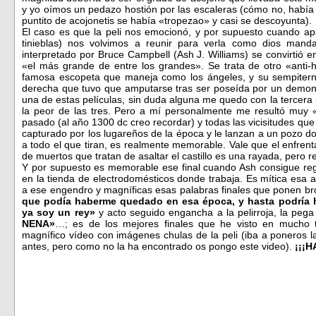
y yo oímos un pedazo hostión por las escaleras (cómo no, había s
puntito de acojonetis se había «tropezao» y casi se descoyunta).
El caso es que la peli nos emocionó, y por supuesto cuando apar
tinieblas) nos volvimos a reunir para verla como dios manda
interpretado por Bruce Campbell (Ash J. Williams) se convirtió e
«el más grande de entre los grandes». Se trata de otro «anti
famosa escopeta que maneja como los ángeles, y su sempiter
derecha que tuvo que amputarse tras ser poseída por un demon
una de estas películas, sin duda alguna me quedo con la tercera
la peor de las tres. Pero a mí personalmente me resultó muy «d
pasado (al año 1300 dc creo recordar) y todas las vicisitudes que
capturado por los lugareños de la época y le lanzan a un pozo 
a todo el que tiran, es realmente memorable. Vale que el enfrenta
de muertos que tratan de asaltar el castillo es una rayada, pero r
Y por supuesto es memorable ese final cuando Ash consigue re
en la tienda de electrodomésticos donde trabaja. Es mítica esa
a ese engendro y magníficas esas palabras finales que ponen bro
que podía haberme quedado en esa época, y hasta podría 
ya soy un rey»
y acto seguido engancha a la pelirroja, la peg
NENA»
…; es de los mejores finales que he visto en mucho t
magnífico vídeo con imágenes chulas de la peli (iba a poneros 
antes, pero como no la ha encontrado os pongo este video).
¡¡¡H