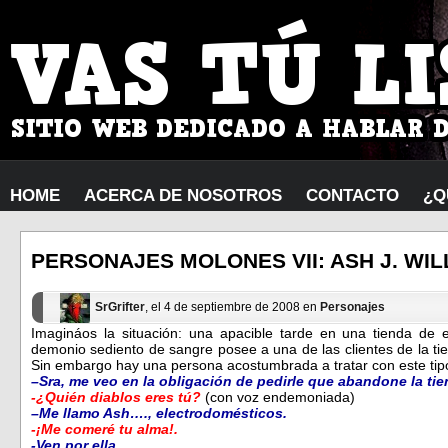
HOME
ACERCA DE NOSOTROS
CONTACTO
¿Q
PERSONAJES MOLONES VII: ASH J. WIL
SrGrifter
, el 4 de septiembre de 2008 en
Personajes
Imagináos la situación: una apacible tarde en una tienda de 
demonio sediento de sangre posee a una de las clientes de la t
Sin embargo hay una persona acostumbrada a tratar con este tip
–
Sra, me veo en la obligación de pedirle que abandone la tie
-¿Quién diablos eres tú?
(con voz endemoniada)
–
Me llamo Ash…., electrodomésticos.
-¡
Me comeré tu alma!.
-Ven por ella.