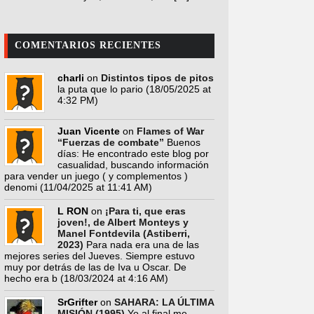
COMENTARIOS RECIENTES
charli
on
Distintos tipos de pitos
la puta que lo pario
(18/05/2025 at
4:32 PM)
Juan Vicente
on
Flames of War
“Fuerzas de combate”
Buenos
días: He encontrado este blog por
casualidad, buscando información
para vender un juego ( y complementos )
denomi
(11/04/2025 at 11:41 AM)
L RON
on
¡Para ti, que eras
joven!, de Albert Monteys y
Manel Fontdevila (Astiberri,
2023)
Para nada era una de las
mejores series del Jueves. Siempre estuvo
muy por detrás de las de Iva u Oscar. De
hecho era b
(18/03/2024 at 4:16 AM)
SrGrifter
on
SAHARA: LA ÚLTIMA
MISIÓN (1995)
Yo al final me