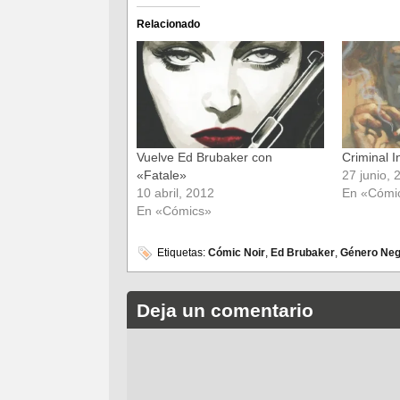
en
en
Facebook
Twitter
(Se
(Se
Relacionado
abre
abre
en
en
una
una
ventana
ventana
nueva)
nueva)
Vuelve Ed Brubaker con
Criminal I
«Fatale»
27 junio, 
10 abril, 2012
En «Cómi
En «Cómics»
Etiquetas:
Cómic Noir
,
Ed Brubaker
,
Género Neg
Deja un comentario