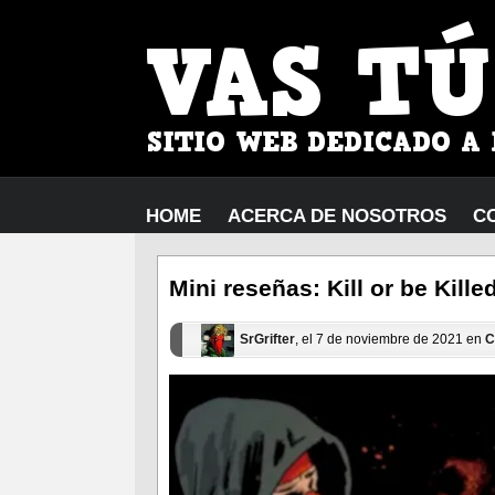
HOME
ACERCA DE NOSOTROS
C
Mini reseñas: Kill or be Kille
SrGrifter
, el 7 de noviembre de 2021 en
C