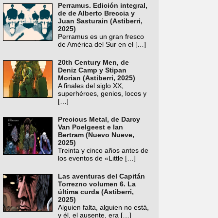
Perramus. Edición integral,
de de Alberto Breccia y
Juan Sasturain (Astiberri,
2025)
Perramus es un gran fresco
de América del Sur en el
[…]
20th Century Men, de
Deniz Camp y Stipan
Morian (Astiberri, 2025)
A finales del siglo XX,
superhéroes, genios, locos y
[…]
Precious Metal, de Darcy
Van Poelgeest e Ian
Bertram (Nuevo Nueve,
2025)
Treinta y cinco años antes de
los eventos de «Little
[…]
Las aventuras del Capitán
Torrezno volumen 6. La
última curda (Astiberri,
2025)
Alguien falta, alguien no está,
y él, el ausente, era
[…]