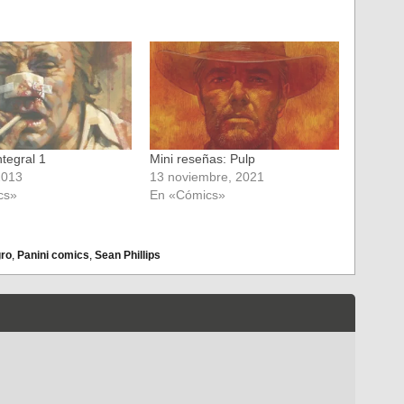
ntegral 1
Mini reseñas: Pulp
2013
13 noviembre, 2021
cs»
En «Cómics»
ro
,
Panini comics
,
Sean Phillips