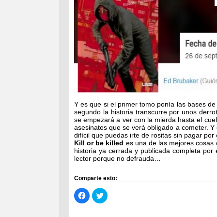
Y es que si el primer tomo ponía las bases d
segundo la historia transcurre por unos derro
se empezará a ver con la mierda hasta el cue
asesinatos que se verá obligado a cometer. Y
difícil que puedas irte de rositas sin pagar por
Kill or be killed
es una de las mejores cosas 
historia ya cerrada y publicada completa por
lector porque no defrauda…
Comparte esto:
Haz
Haz
clic
clic
para
para
compartir
compartir