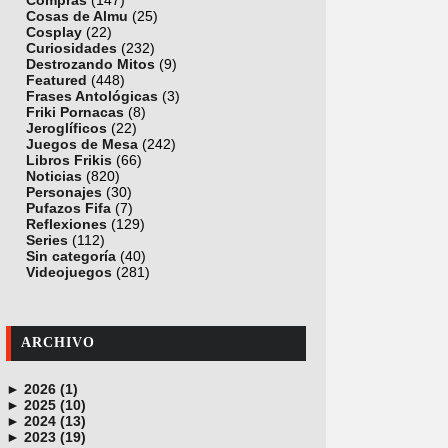
Compras
(147)
Cosas de Almu
(25)
Cosplay
(22)
Curiosidades
(232)
Destrozando Mitos
(9)
Featured
(448)
Frases Antológicas
(3)
Friki Pornacas
(8)
Jeroglíficos
(22)
Juegos de Mesa
(242)
Libros Frikis
(66)
Noticias
(820)
Personajes
(30)
Pufazos Fifa
(7)
Reflexiones
(129)
Series
(112)
Sin categoría
(40)
Videojuegos
(281)
ARCHIVO
►
2026 (1)
►
junio (1)
2025 (10)
►
noviembre (1)
2024 (13)
►
octubre (1)
diciembre (4)
2023 (19)