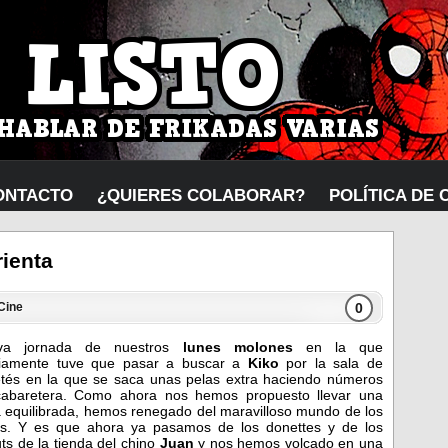
ONTACTO
¿QUIERES COLABORAR?
POLÍTICA DE 
ienta
0
Cine
va jornada de nuestros
lunes molones
en la que
viamente tuve que pasar a buscar a
Kiko
por la sala de
etés en la que se saca unas pelas extra haciendo números
abaretera. Como ahora nos hemos propuesto llevar una
a equilibrada, hemos renegado del maravilloso mundo de los
os. Y es que ahora ya pasamos de los donettes y de los
ts de la tienda del chino
Juan
y nos hemos volcado en una