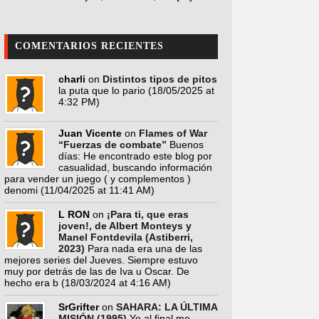
COMENTARIOS RECIENTES
charli
on
Distintos tipos de pitos
la puta que lo pario
(18/05/2025 at
4:32 PM)
Juan Vicente
on
Flames of War
“Fuerzas de combate”
Buenos
días: He encontrado este blog por
casualidad, buscando información
para vender un juego ( y complementos )
denomi
(11/04/2025 at 11:41 AM)
L RON
on
¡Para ti, que eras
joven!, de Albert Monteys y
Manel Fontdevila (Astiberri,
2023)
Para nada era una de las
mejores series del Jueves. Siempre estuvo
muy por detrás de las de Iva u Oscar. De
hecho era b
(18/03/2024 at 4:16 AM)
SrGrifter
on
SAHARA: LA ÚLTIMA
MISIÓN (1995)
Yo al final me