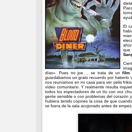
diet
Piar
tom
ayud
El c
hab
mier
elec
ahor
que
Sang
Cier
imag
días». Pues no joe…, se trata de un
film 
guardábamos un grato recuerdo por haberlo v
nos reuníamos en mi casa para ver pelis friki
vídeo comunitario. Y realmente resulta inquie
todos los espectadores de un tío con voz ch
gente sensible o con problemas del corazón 
hubiera tenido cojones la cosa de que cuando 
se fuera de la sala acojonado antes de empez