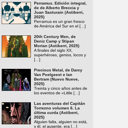
Perramus. Edición integral,
de de Alberto Breccia y
Juan Sasturain (Astiberri,
2025)
Perramus es un gran fresco
de América del Sur en el
[…]
20th Century Men, de
Deniz Camp y Stipan
Morian (Astiberri, 2025)
A finales del siglo XX,
superhéroes, genios, locos y
[…]
Precious Metal, de Darcy
Van Poelgeest e Ian
Bertram (Nuevo Nueve,
2025)
Treinta y cinco años antes de
los eventos de «Little
[…]
Las aventuras del Capitán
Torrezno volumen 6. La
última curda (Astiberri,
2025)
Alguien falta, alguien no está,
y él, el ausente, era
[…]