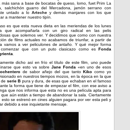
a más sana a base de bocatas de queso, lomo, fuet Prim La
a, salchichón guarro del Mercadona, jamón serrano con
ate untado a lo
Arteche
y demás manjares con los que
ar a mantener nuestro tipín.
aso es que esta nueva dieta en las meriendas de los lunes
ía que acompañarla con un giro radical en las pelis
dosas que solemos ver. Y decidimos que como con nuestra
ción de films actuales no acabamos de triunfar, a partir de
a vamos a ver peliculones de antaño. Y qué mejor forma
 comenzar que con un puto clasicazo como es
Fonda
rienta
.
tamente dicho así en frío el título de este film, uno puede
inarse que esto va sobre
Jane Fonda
«en uno de esos
ochentero
de sabor añejo del que tanto
Kiko
como yo
isionado en nuestros tiempos mozos, en la época en la que
s de
serie B
pura y dura, de esas que echaban en el famoso
tante la forma que tiene de empezar el film, con ese aviso a
unga que nos informa que esta no es una película apta para
y que aún están a tiempo de abandonar la sala. Ciertamente
esto se estrenó en cines alguien pagara por ver esta peli y
ar debido a ese inquietante mensaje.