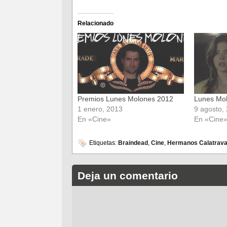
compartir
compartir
en
en
Facebook
Twitter
(Se
(Se
Relacionado
abre
abre
en
en
una
una
ventana
ventana
nueva)
nueva)
Premios Lunes Molones 2012
Lunes Mol
1 enero, 2013
9 agosto,
En «Cine»
En «Cine
Etiquetas:
Braindead
,
Cine
,
Hermanos Calatrav
Deja un comentario