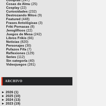
Compras
(147)
Cosas de Almu
(25)
Cosplay
(22)
Curiosidades
(232)
Destrozando Mitos
(9)
Featured
(448)
Frases Antológicas
(3)
Friki Pornacas
(8)
Jeroglíficos
(22)
Juegos de Mesa
(242)
Libros Frikis
(66)
Noticias
(820)
Personajes
(30)
Pufazos Fifa
(7)
Reflexiones
(129)
Series
(112)
Sin categoría
(40)
Videojuegos
(281)
ARCHIVO
►
2026 (1)
►
junio (1)
2025 (10)
►
noviembre (1)
2024 (13)
►
octubre (1)
diciembre (4)
2023 (19)