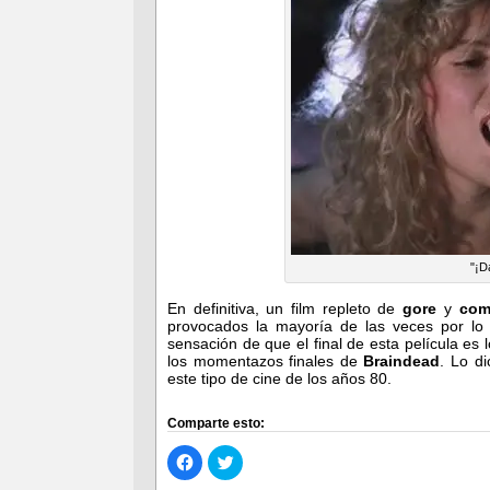
"¡D
En definitiva, un film repleto de
gore
y
com
provocados la mayoría de las veces por lo
sensación de que el final de esta película es 
los momentazos finales de
Braindead
. Lo d
este tipo de cine de los años 80.
Comparte esto:
Haz
Haz
clic
clic
para
para