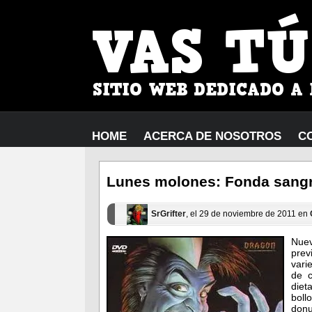
HOME
ACERCA DE NOSOTROS
C
Lunes molones: Fonda sangr
SrGrifter
, el 29 de noviembre de 2011 en
Nue
pre
vari
de c
diet
boll
donu