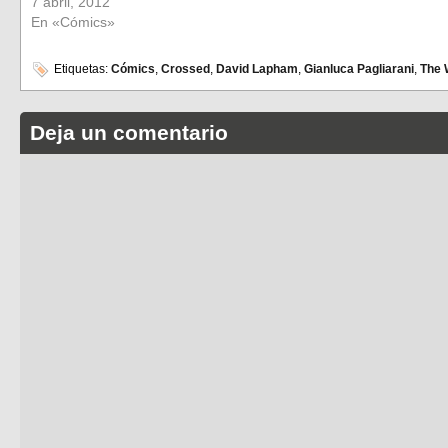
7 abril, 2012
En «Cómics»
Etiquetas:
Cómics
,
Crossed
,
David Lapham
,
Gianluca Pagliarani
,
The 
Deja un comentario