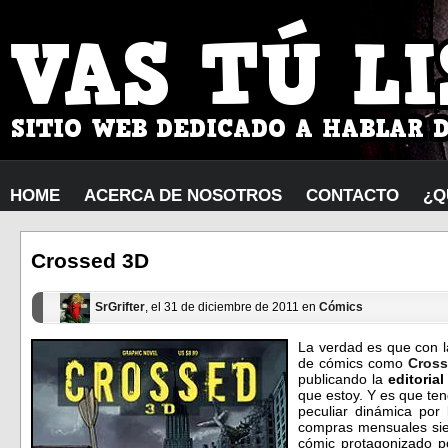
HOME
ACERCA DE NOSOTROS
CONTACTO
¿Q
Crossed 3D
SrGrifter
, el 31 de diciembre de 2011 en
Cómics
La verdad es que con l
de cómics como
Cros
publicando la
editorial
que estoy. Y es que te
peculiar dinámica por
compras mensuales sie
cómic protagonizado p