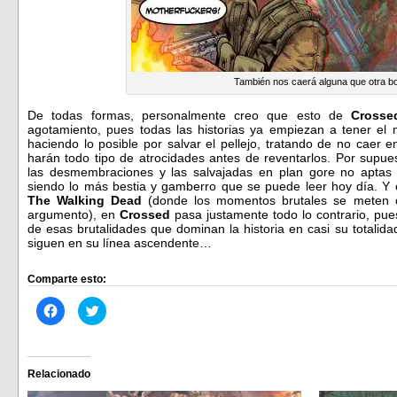
También nos caerá alguna que otra b
De todas formas, personalmente creo que esto de
Crosse
agotamiento, pues todas las historias ya empiezan a tener el m
haciendo lo posible por salvar el pellejo, tratando de no caer 
harán todo tipo de atrocidades antes de reventarlos. Por supuest
las desmembraciones y las salvajadas en plan gore no aptas 
siendo lo más bestia y gamberro que se puede leer hoy día. Y e
The Walking Dead
(donde los momentos brutales se meten c
argumento), en
Crossed
pasa justamente todo lo contrario, pues
de esas brutalidades que dominan la historia en casi su totalida
siguen en su línea ascendente…
Comparte esto:
Haz
Haz
clic
clic
para
para
compartir
compartir
en
en
Facebook
Twitter
(Se
(Se
Relacionado
abre
abre
en
en