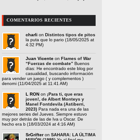
COMENTARIOS RECIENTES
charli
on
Distintos tipos de pitos
la puta que lo pario
(18/05/2025 at
4:32 PM)
Juan Vicente
on
Flames of War
“Fuerzas de combate”
Buenos
días: He encontrado este blog por
casualidad, buscando información
para vender un juego ( y complementos )
denomi
(11/04/2025 at 11:41 AM)
L RON
on
¡Para ti, que eras
joven!, de Albert Monteys y
Manel Fontdevila (Astiberri,
2023)
Para nada era una de las
mejores series del Jueves. Siempre estuvo
muy por detrás de las de Iva u Oscar. De
hecho era b
(18/03/2024 at 4:16 AM)
SrGrifter
on
SAHARA: LA ÚLTIMA
MISIÓN (1995)
Yo al final me