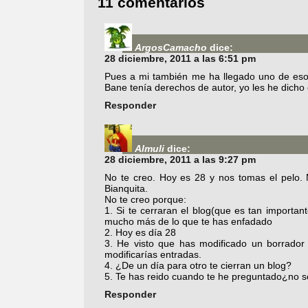
11 comentarios
ArgosCamacho
dice:
28 diciembre, 2011 a las 6:51 pm
Pues a mi también me ha llegado uno de esos
Bane tenía derechos de autor, yo les he dicho q
Responder
Almuli
dice:
28 diciembre, 2011 a las 9:27 pm
No te creo. Hoy es 28 y nos tomas el pelo. 
Bianquita.
No te creo porque:
1. Si te cerraran el blog(que es tan importan
mucho más de lo que te has enfadado
2. Hoy es día 28
3. He visto que has modificado un borrador 
modificarías entradas.
4. ¿De un día para otro te cierran un blog?
5. Te has reido cuando te he preguntado¿no se
Responder