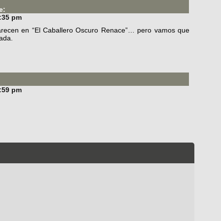
e:
2:35 pm
arecen en “El Caballero Oscuro Renace”… pero vamos que
ada.
4:59 pm