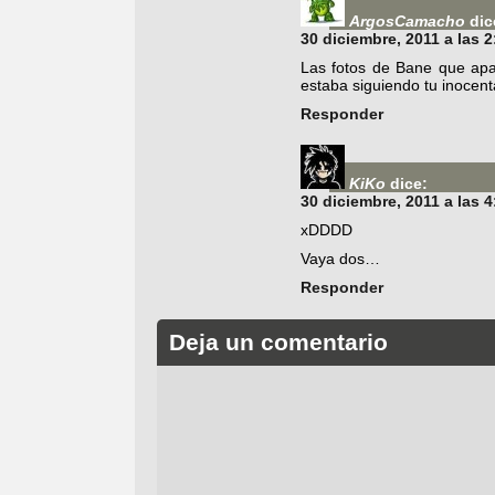
ArgosCamacho
dic
30 diciembre, 2011 a las 
Las fotos de Bane que ap
estaba siguiendo tu inocent
Responder
KiKo
dice:
30 diciembre, 2011 a las 
xDDDD
Vaya dos…
Responder
Deja un comentario