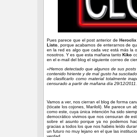
Pues parece que el post anterior de
Heroclix
Listo
, porque acabamos de enterarnos de q
en la red es algo que cada vez está más la o
nosotros. Y es que esta mañana tanto
Kiko
co
en el e-mail del blog el siguiente correo de c
«
Hemos detectado que algunos de sus posts 
contenido hiriente y de mal gusto ha suscitad
de clasificarlo como material totalmente in
censurado a partir de mañana día 29/12/2011
Vamos a ver, nos cierran el blog de forma can
(tócate los cojones, Mariloli). Me parece un 
como este, cuya única intención ha sido siemp
democrático vivimos que nos censuran de est
sobre el asunto porque ya no podemos hac
gracias a todos los que nos habéis leído dur
un futuro no muy lejano en el que las instituc
verdad…