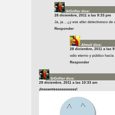
SrGrifter
dice:
28 diciembre, 2011 a las 9:33 pm
Ja, ja.., ¿y ese afán detectivesco de
Responder
Almuli
dice:
28 diciembre, 2011 a las 
odio eterno y público hacía 
Responder
SrGrifter
dice:
29 diciembre, 2011 a las 10:33 am
¡Inocentessssssssss!