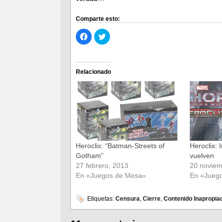
Comparte esto:
Haz
Haz
clic
clic
para
para
compartir
compartir
en
en
Facebook
Twitter
(Se
(Se
Relacionado
abre
abre
en
en
una
una
ventana
ventana
nueva)
nueva)
Heroclix: “Batman-Streets of
Heroclix: 
Gotham”
vuelven
27 febrero, 2013
20 noviem
En «Juegos de Mesa»
En «Jueg
Etiquetas:
Censura
,
Cierre
,
Contenido Inapropia