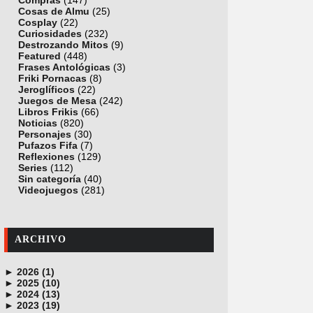
Compras
(147)
Cosas de Almu
(25)
Cosplay
(22)
Curiosidades
(232)
Destrozando Mitos
(9)
Featured
(448)
Frases Antológicas
(3)
Friki Pornacas
(8)
Jeroglíficos
(22)
Juegos de Mesa
(242)
Libros Frikis
(66)
Noticias
(820)
Personajes
(30)
Pufazos Fifa
(7)
Reflexiones
(129)
Series
(112)
Sin categoría
(40)
Videojuegos
(281)
ARCHIVO
►
2026 (1)
►
junio (1)
2025 (10)
►
noviembre (1)
2024 (13)
►
octubre (1)
diciembre (4)
2023 (19)