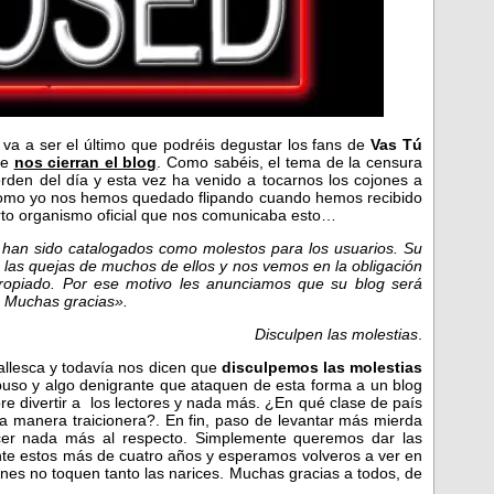
va a ser el último que podréis degustar los fans de
Vas Tú
ue
nos cierran el blog
. Como sabéis, el tema de la censura
rden del día y esta vez ha venido a tocarnos los cojones a
mo yo nos hemos quedado flipando cuando hemos recibido
ierto organismo oficial que nos comunicaba esto…
han sido catalogados como molestos para los usuarios. Su
o las quejas de muchos de ellos y nos vemos en la obligación
apropiado. Por ese motivo les anunciamos que su blog será
.
Muchas gracias».
Disculpen las molestias
.
allesca y todavía nos dicen que
disculpemos las molestias
abuso y algo denigrante que ataquen de esta forma a un blog
re divertir a los lectores y nada más. ¿En qué clase de país
a manera traicionera?. En fin, paso de levantar más mierda
er nada más al respecto. Simplemente queremos dar las
ante estos más de cuatro años y esperamos volveros a ver en
iones no toquen tanto las narices. Muchas gracias a todos, de