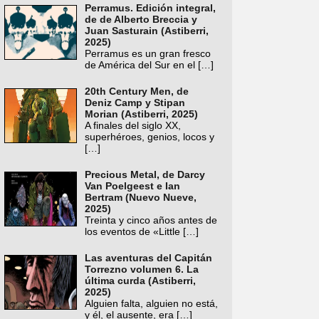
Perramus. Edición integral,
de de Alberto Breccia y
Juan Sasturain (Astiberri,
2025)
Perramus es un gran fresco
de América del Sur en el
[…]
20th Century Men, de
Deniz Camp y Stipan
Morian (Astiberri, 2025)
A finales del siglo XX,
superhéroes, genios, locos y
[…]
Precious Metal, de Darcy
Van Poelgeest e Ian
Bertram (Nuevo Nueve,
2025)
Treinta y cinco años antes de
los eventos de «Little
[…]
Las aventuras del Capitán
Torrezno volumen 6. La
última curda (Astiberri,
2025)
Alguien falta, alguien no está,
y él, el ausente, era
[…]