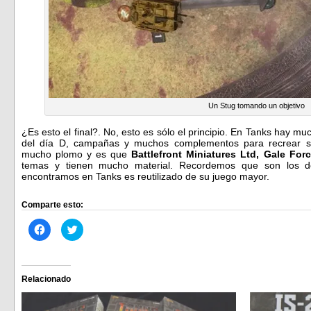
Un Stug tomando un objetivo
¿Es esto el final?. No, esto es sólo el principio. En Tanks hay m
del día D, campañas y muchos complementos para recrear si
mucho plomo y es que
Battlefront Miniatures Ltd, Gale For
temas y tienen mucho material. Recordemos que son los
encontramos en Tanks es reutilizado de su juego mayor.
Comparte esto:
Haz
Haz
clic
clic
para
para
compartir
compartir
en
en
Facebook
Twitter
(Se
(Se
Relacionado
abre
abre
en
en
una
una
ventana
ventana