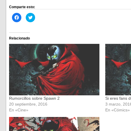
Comparte esto:
Haz
Haz
clic
clic
para
para
compartir
compartir
en
en
Facebook
Twitter
(Se
(Se
Relacionado
abre
abre
en
en
una
una
ventana
ventana
nueva)
nueva)
Rumorcillos sobre Spawn 2
Si eres fans
20 septiembre, 2016
3 marzo, 201
En «Cine»
En «Cómics»