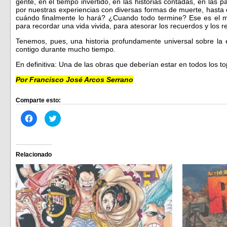
gente, en el tiempo invertido, en las historias contadas, en las 
por nuestras experiencias con diversas formas de muerte, hasta qu
cuándo finalmente lo hará? ¿Cuando todo termine? Ese es el 
para recordar una vida vivida, para atesorar los recuerdos y los 
Tenemos, pues, una historia profundamente universal sobre l
contigo durante mucho tiempo.
En definitiva: Una de las obras que deberían estar en todos los to
Por Francisco José Arcos Serrano
Comparte esto:
Haz
Haz
clic
clic
para
para
compartir
compartir
en
en
Facebook
Twitter
(Se
(Se
Relacionado
abre
abre
en
en
una
una
ventana
ventana
nueva)
nueva)