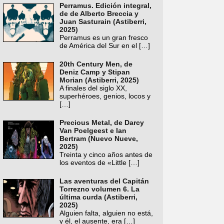
Perramus. Edición integral,
de de Alberto Breccia y
Juan Sasturain (Astiberri,
2025)
Perramus es un gran fresco
de América del Sur en el
[…]
20th Century Men, de
Deniz Camp y Stipan
Morian (Astiberri, 2025)
A finales del siglo XX,
superhéroes, genios, locos y
[…]
Precious Metal, de Darcy
Van Poelgeest e Ian
Bertram (Nuevo Nueve,
2025)
Treinta y cinco años antes de
los eventos de «Little
[…]
Las aventuras del Capitán
Torrezno volumen 6. La
última curda (Astiberri,
2025)
Alguien falta, alguien no está,
y él, el ausente, era
[…]