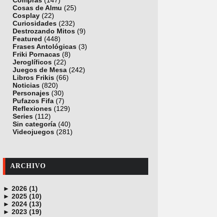
Compras
(147)
Cosas de Almu
(25)
Cosplay
(22)
Curiosidades
(232)
Destrozando Mitos
(9)
Featured
(448)
Frases Antológicas
(3)
Friki Pornacas
(8)
Jeroglíficos
(22)
Juegos de Mesa
(242)
Libros Frikis
(66)
Noticias
(820)
Personajes
(30)
Pufazos Fifa
(7)
Reflexiones
(129)
Series
(112)
Sin categoría
(40)
Videojuegos
(281)
ARCHIVO
►
2026 (1)
►
junio (1)
2025 (10)
►
noviembre (1)
2024 (13)
►
octubre (1)
diciembre (4)
2023 (19)