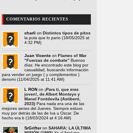
COMENTARIOS RECIENTES
charli
on
Distintos tipos de pitos
la puta que lo pario
(18/05/2025 at
4:32 PM)
Juan Vicente
on
Flames of War
“Fuerzas de combate”
Buenos
días: He encontrado este blog por
casualidad, buscando información
para vender un juego ( y complementos )
denomi
(11/04/2025 at 11:41 AM)
L RON
on
¡Para ti, que eras
joven!, de Albert Monteys y
Manel Fontdevila (Astiberri,
2023)
Para nada era una de las
mejores series del Jueves. Siempre estuvo
muy por detrás de las de Iva u Oscar. De
hecho era b
(18/03/2024 at 4:16 AM)
SrGrifter
on
SAHARA: LA ÚLTIMA
MISIÓN (1995)
Yo al final me