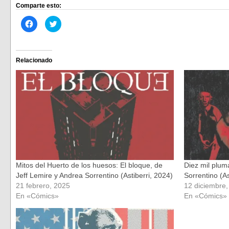
Comparte esto:
Haz
Haz
clic
clic
para
para
compartir
compartir
en
en
Facebook
Twitter
(Se
(Se
Relacionado
abre
abre
en
en
una
una
ventana
ventana
nueva)
nueva)
Mitos del Huerto de los huesos: El bloque, de
Diez mil plum
Jeff Lemire y Andrea Sorrentino (Astiberri, 2024)
Sorrentino (As
21 febrero, 2025
12 diciembre
En «Cómics»
En «Cómics»