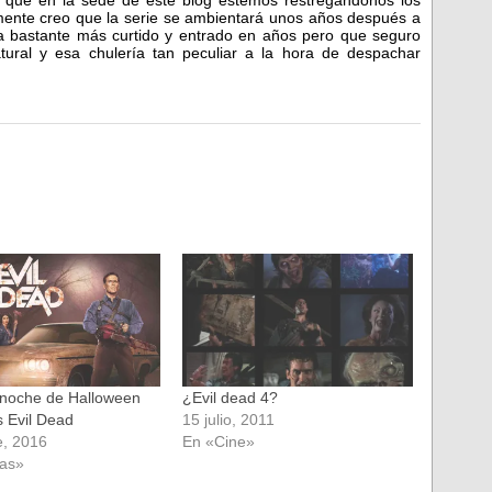
a que en la sede de este blog estemos restregándonos los
mente creo que la serie se ambientará unos años después a
a bastante más curtido y entrado en años pero que seguro
ural y esa chulería tan peculiar a la hora de despachar
noche de Halloween
¿Evil dead 4?
s Evil Dead
15 julio, 2011
e, 2016
En «Cine»
ias»