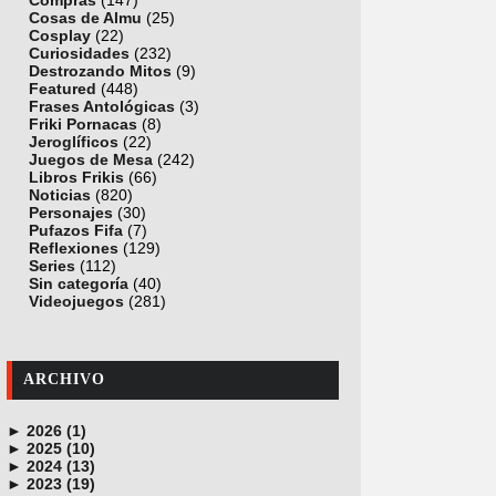
Compras
(147)
Cosas de Almu
(25)
Cosplay
(22)
Curiosidades
(232)
Destrozando Mitos
(9)
Featured
(448)
Frases Antológicas
(3)
Friki Pornacas
(8)
Jeroglíficos
(22)
Juegos de Mesa
(242)
Libros Frikis
(66)
Noticias
(820)
Personajes
(30)
Pufazos Fifa
(7)
Reflexiones
(129)
Series
(112)
Sin categoría
(40)
Videojuegos
(281)
ARCHIVO
►
2026 (1)
►
junio (1)
2025 (10)
►
noviembre (1)
2024 (13)
►
octubre (1)
diciembre (4)
2023 (19)