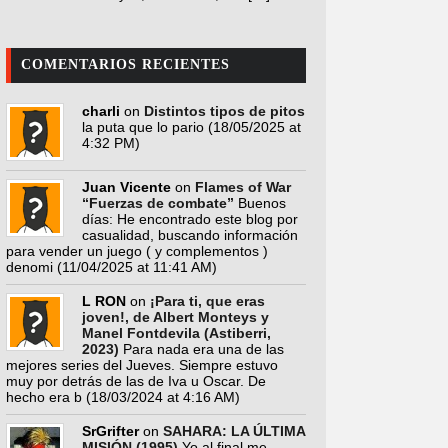
COMENTARIOS RECIENTES
charli
on
Distintos tipos de pitos
la puta que lo pario
(18/05/2025 at
4:32 PM)
Juan Vicente
on
Flames of War
“Fuerzas de combate”
Buenos
días: He encontrado este blog por
casualidad, buscando información
para vender un juego ( y complementos )
denomi
(11/04/2025 at 11:41 AM)
L RON
on
¡Para ti, que eras
joven!, de Albert Monteys y
Manel Fontdevila (Astiberri,
2023)
Para nada era una de las
mejores series del Jueves. Siempre estuvo
muy por detrás de las de Iva u Oscar. De
hecho era b
(18/03/2024 at 4:16 AM)
SrGrifter
on
SAHARA: LA ÚLTIMA
MISIÓN (1995)
Yo al final me