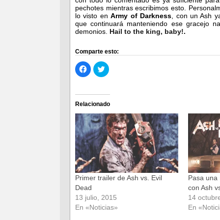
con todo lo comentado es ya suficiente par
pechotes mientras escribimos esto. Personal
lo visto en
Army of Darkness
, con un Ash y
que continuará manteniendo ese gracejo nat
demonios.
Hail to the king, baby!
.
Comparte esto:
Haz
Haz
clic
clic
para
para
compartir
compartir
en
en
Facebook
Twitter
(Se
(Se
Relacionado
abre
abre
en
en
una
una
ventana
ventana
nueva)
nueva)
Primer trailer de Ash vs. Evil
Pasa una 
Dead
con Ash v
13 julio, 2015
14 octubr
En «Noticias»
En «Notic