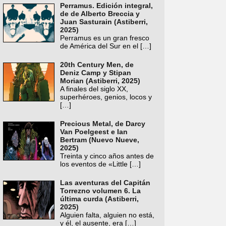
Perramus. Edición integral,
de de Alberto Breccia y
Juan Sasturain (Astiberri,
2025)
Perramus es un gran fresco
de América del Sur en el
[…]
20th Century Men, de
Deniz Camp y Stipan
Morian (Astiberri, 2025)
A finales del siglo XX,
superhéroes, genios, locos y
[…]
Precious Metal, de Darcy
Van Poelgeest e Ian
Bertram (Nuevo Nueve,
2025)
Treinta y cinco años antes de
los eventos de «Little
[…]
Las aventuras del Capitán
Torrezno volumen 6. La
última curda (Astiberri,
2025)
Alguien falta, alguien no está,
y él, el ausente, era
[…]