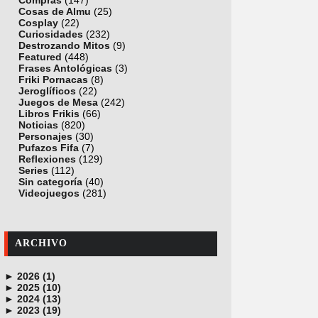
Compras
(147)
Cosas de Almu
(25)
Cosplay
(22)
Curiosidades
(232)
Destrozando Mitos
(9)
Featured
(448)
Frases Antológicas
(3)
Friki Pornacas
(8)
Jeroglíficos
(22)
Juegos de Mesa
(242)
Libros Frikis
(66)
Noticias
(820)
Personajes
(30)
Pufazos Fifa
(7)
Reflexiones
(129)
Series
(112)
Sin categoría
(40)
Videojuegos
(281)
ARCHIVO
►
2026 (1)
►
junio (1)
2025 (10)
►
noviembre (1)
2024 (13)
►
octubre (1)
diciembre (4)
2023 (19)