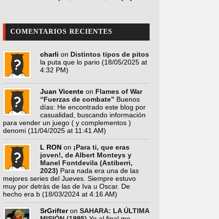
COMENTARIOS RECIENTES
charli
on
Distintos tipos de pitos
la puta que lo pario
(18/05/2025 at
4:32 PM)
Juan Vicente
on
Flames of War
“Fuerzas de combate”
Buenos
días: He encontrado este blog por
casualidad, buscando información
para vender un juego ( y complementos )
denomi
(11/04/2025 at 11:41 AM)
L RON
on
¡Para ti, que eras
joven!, de Albert Monteys y
Manel Fontdevila (Astiberri,
2023)
Para nada era una de las
mejores series del Jueves. Siempre estuvo
muy por detrás de las de Iva u Oscar. De
hecho era b
(18/03/2024 at 4:16 AM)
SrGrifter
on
SAHARA: LA ÚLTIMA
MISIÓN (1995)
Yo al final me