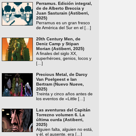
Perramus. Edición integral,
de de Alberto Breccia y
Juan Sasturain (Astiberri,
2025)
Perramus es un gran fresco
de América del Sur en el
[…]
20th Century Men, de
Deniz Camp y Stipan
Morian (Astiberri, 2025)
A finales del siglo XX,
superhéroes, genios, locos y
[…]
Precious Metal, de Darcy
Van Poelgeest e Ian
Bertram (Nuevo Nueve,
2025)
Treinta y cinco años antes de
los eventos de «Little
[…]
Las aventuras del Capitán
Torrezno volumen 6. La
última curda (Astiberri,
2025)
Alguien falta, alguien no está,
y él, el ausente, era
[…]