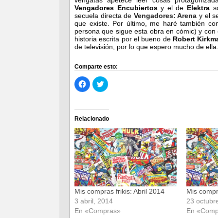
Vengadores Encubiertos
y el de
Elektra
so
secuela directa de
Vengadores: Arena
y el s
que existe. Por último, me haré también c
persona que sigue esta obra en cómic) y con e
historia escrita por el bueno de
Robert Kirkm
de televisión, por lo que espero mucho de ella
Comparte esto:
Haz
Haz
clic
clic
para
para
compartir
compartir
en
en
Facebook
Twitter
(Se
(Se
Relacionado
abre
abre
en
en
una
una
ventana
ventana
nueva)
nueva)
Mis compras frikis: Abril 2014
Mis compr
3 abril, 2014
23 octubr
En «Compras»
En «Comp