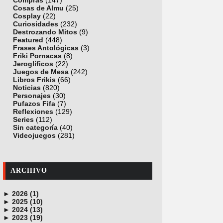
Compras
(147)
Cosas de Almu
(25)
Cosplay
(22)
Curiosidades
(232)
Destrozando Mitos
(9)
Featured
(448)
Frases Antológicas
(3)
Friki Pornacas
(8)
Jeroglíficos
(22)
Juegos de Mesa
(242)
Libros Frikis
(66)
Noticias
(820)
Personajes
(30)
Pufazos Fifa
(7)
Reflexiones
(129)
Series
(112)
Sin categoría
(40)
Videojuegos
(281)
ARCHIVO
►
2026 (1)
►
junio (1)
2025 (10)
►
noviembre (1)
2024 (13)
►
octubre (1)
diciembre (4)
2023 (19)