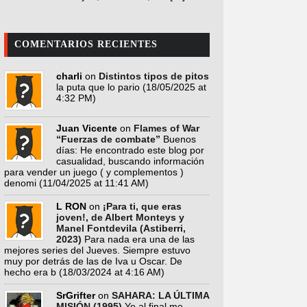
COMENTARIOS RECIENTES
charli
on
Distintos tipos de pitos
la puta que lo pario
(18/05/2025 at
4:32 PM)
Juan Vicente
on
Flames of War
“Fuerzas de combate”
Buenos
días: He encontrado este blog por
casualidad, buscando información
para vender un juego ( y complementos )
denomi
(11/04/2025 at 11:41 AM)
L RON
on
¡Para ti, que eras
joven!, de Albert Monteys y
Manel Fontdevila (Astiberri,
2023)
Para nada era una de las
mejores series del Jueves. Siempre estuvo
muy por detrás de las de Iva u Oscar. De
hecho era b
(18/03/2024 at 4:16 AM)
SrGrifter
on
SAHARA: LA ÚLTIMA
MISIÓN (1995)
Yo al final me