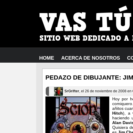
HOME
ACERCA DE NOSOTROS
C
PEDAZO DE DIBUJANTE: JI
SrGrifter
, el 26 de noviembre de 2008 en
Hoy por h
comiquero
añitos cua
Hitch
), a
haciendo 
Alan Davi
Quisiera d
es
Jim Ch