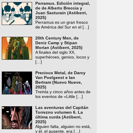
Perramus. Edición integral,
de de Alberto Breccia y
Juan Sasturain (Astiberri,
2025)
Perramus es un gran fresco
de América del Sur en el
[…]
20th Century Men, de
Deniz Camp y Stipan
Morian (Astiberri, 2025)
A finales del siglo XX,
superhéroes, genios, locos y
[…]
Precious Metal, de Darcy
Van Poelgeest e Ian
Bertram (Nuevo Nueve,
2025)
Treinta y cinco años antes de
los eventos de «Little
[…]
Las aventuras del Capitán
Torrezno volumen 6. La
última curda (Astiberri,
2025)
Alguien falta, alguien no está,
y él, el ausente, era
[…]