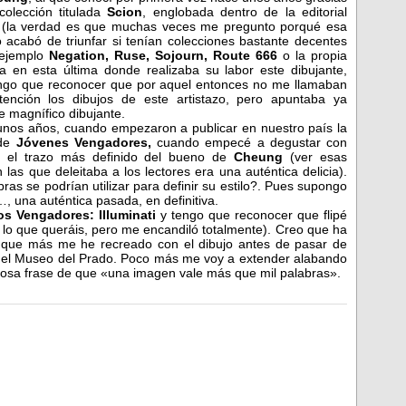
colección titulada
Scion
, englobada dentro de la editorial
n
(la verdad es que muchas veces me pregunto porqué esa
no acabó de triunfar si tenían colecciones bastante decentes
ejemplo
Negation, Ruse, Sojourn, Route 666
o la propia
ra en esta última donde realizaba su labor este dibujante,
ngo que reconocer que por aquel entonces no me llamaban
tención los dibujos de este artistazo, pero apuntaba ya
 magnífico dibujante.
nos años, cuando empezaron a publicar en nuestro país la
 de
Jóvenes Vengadores,
cuando empecé a degustar con
n el trazo más definido del bueno de
Cheung
(ver esas
 las que deleitaba a los lectores era una auténtica delicia).
ras se podrían utilizar para definir su estilo?. Pues supongo
…, una auténtica pasada, en definitiva.
s Vengadores: Illuminati
y tengo que reconocer que flipé
 lo que queráis, pero me encandiló totalmente). Creo que ha
l que más me he recreado con el dibujo antes de pasar de
n el Museo del Prado. Poco más me voy a extender alabando
amosa frase de que «una imagen vale más que mil palabras».