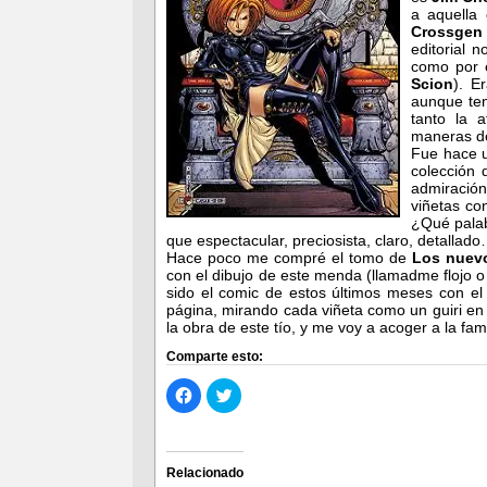
a aquella 
Crossge
editorial 
como por 
Scion
). E
aunque te
tanto la a
maneras de
Fue hace u
colección
admiració
viñetas con
¿Qué palab
que espectacular, preciosista, claro, detallado
Hace poco me compré el tomo de
Los nuevo
con el dibujo de este menda (llamadme flojo o
sido el comic de estos últimos meses con e
página, mirando cada viñeta como un guiri e
la obra de este tío, y me voy a acoger a la f
Comparte esto:
Haz
Haz
clic
clic
para
para
compartir
compartir
en
en
Facebook
Twitter
(Se
(Se
Relacionado
abre
abre