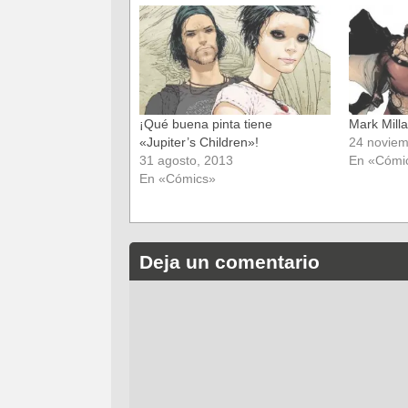
en
en
una
una
ventana
ventana
nueva)
nueva)
¡Qué buena pinta tiene
Mark Milla
«Jupiter’s Children»!
24 noviem
31 agosto, 2013
En «Cómi
En «Cómics»
Deja un comentario