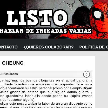
ONTACTO
¿QUIERES COLABORAR?
POLÍTICA DE 
M CHEUNG
0
Curiosidades
oy hay muchos buenos dibujantes en el actual panorama
…, tanto talentos que empezaron a despuntar hace unos
ndo encontraron su estilo personal (como por ejemplo
Bryan
 viejas glorias de antaño que aún siguen dando guerra y
una grandísima labor allá donde ponen su «lápiz» (véase
s
, por destacar alguno).
edicar este post a alabar la labor de un gran dibujante como
eung
, al que conocí por primera vez hace unos años gracias