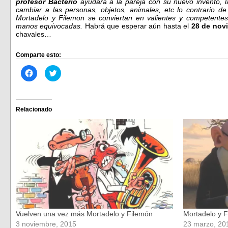
profesor Bacterio
ayudará a la pareja con su nuevo invento, l
cambiar a las personas, objetos, animales, etc lo contrario 
Mortadelo y Filemon se conviertan en valientes y competent
manos equivocadas.
Habrá que esperar aún hasta el
28 de nov
chavales…
Comparte esto:
Haz
Haz
clic
clic
para
para
compartir
compartir
en
en
Facebook
Twitter
(Se
(Se
Relacionado
abre
abre
en
en
una
una
ventana
ventana
nueva)
nueva)
Vuelven una vez más Mortadelo y Filemón
Mortadelo y 
3 noviembre, 2015
23 marzo, 20