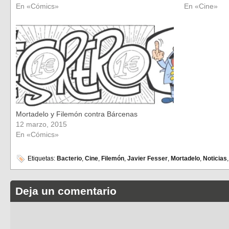
En «Cómics»
En «Cine»
Mortadelo y Filemón contra Bárcenas
12 marzo, 2015
En «Cómics»
Etiquetas:
Bacterio
,
Cine
,
Filemón
,
Javier Fesser
,
Mortadelo
,
Noticias
Deja un comentario