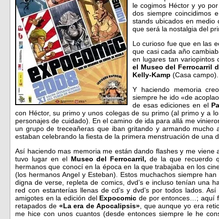
le cogimos Héctor y yo por
dos siempre coincidimos e
stands ubicados en medio 
que será la nostalgia del p
Lo curioso fue que en las e
que casi cada año cambiaba
en lugares tan variopintos
el Museo del Ferrocarril d
Kelly-Kamp
(Casa campo).
Y haciendo memoria creo
siempre he ido «de acoplao
de esas ediciones en el
Pa
con Héctor, su primo y unos colegas de su primo (al primo y a l
personajes de cuidado). En el camino de ida para allá me viniero
un grupo de treceañeras que iban gritando y armando mucho alb
estaban celebrando la fiesta de la primera menstruación de una d
Así haciendo mas memoria me están dando flashes y me viene a 
tuvo lugar en el
Museo del Ferrocarril,
de la que recuerdo q
hermanos que conocí en la época en la que trabajaba en los cine
(los hermanos Angel y Esteban). Estos muchachos siempre han s
digna de verse, repleta de comics, dvd’s e incluso tenían una 
red con estanterías llenas de cd’s y dvd’s por todos lados. As
amigotes en la edición del
Expocomic
de por entonces…; aquí
retapados de
«La era de Apocalipsis»
, que aunque yo era retic
me hice con unos cuantos (desde entonces siempre le he co