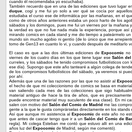
cuando él recomendaba yo escuchaba).
También recuerdo que en una de las ediciones que tuvo lugar 
duque
, cogí y me fui yo solo a ver qué se cocía por aquello
estudiaba el curso ese de informática por las mañanas, en el qu
como de otros años anteriores estaba un poco harto de los ago
sábados y los domingos, pues me fui un viernes por la mañana yo
la verdad es que no fue nada mala la experiencia, porque así 
mirando comics en cada stand y me dio tiempo a pateármelo un p
mundo sin mucho agobio ni gentío (de lo único que me arrepient
tomo de Gen13 en cuanto lo vi, y cuando después de meditarlo vol
El caso es que a las dos últimas ediciones de
Expocomic
no 
viernes de los cuatro días en los que tiene lugar ese
Salón del
curreles, y los sábados he tenido compromisos futbolísticos con l
ese día). Supongo que este año tantearé a algún colega de tendenc
de los compromisos futbolísticos del sábado, ya veremos si pue
por ahí.
Además que una de las razones por las que no asistir al
Expoc
el hecho de que mi coleccionismo de comics se basa en materia
van saliendo cada mes de las colecciones que sigo habitualme
material antiguo de hace la tira de años, que es precisament
puede encontrar material muy suculento de esa clase). En mi c
salen con motivo del
Salón del Comic de Madrid
me las compro e
gente a la que le gusta comprárselas directamente en los stands 
Así que aunque mi asistencia al
Expocomic
de este año no est
que antes de cascar tengo que ir a un
Salón del Comic de Ba
regla). Mi colega Esteban me contó que estuvo allí en una edic
años luz del
Expocomic
de Madrid, según me comentó).