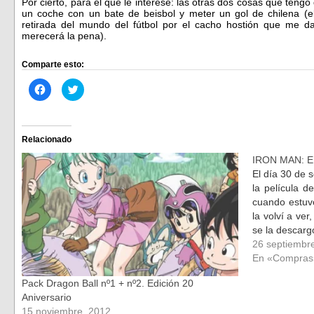
Por cierto, para el que le interese: las otras dos cosas que teng
un coche con un bate de beisbol y meter un gol de chilena (e
retirada del mundo del fútbol por el cacho hostión que me d
merecerá la pena).
Comparte esto:
Haz
Haz
clic
clic
para
para
compartir
compartir
en
en
Facebook
Twitter
(Se
(Se
Relacionado
abre
abre
en
en
IRON MAN: E
una
una
ventana
ventana
El día 30 de 
nueva)
nueva)
la película d
cuando estuv
la volví a ve
se la descarg
26 septiembr
En «Compras
Pack Dragon Ball nº1 + nº2. Edición 20
Aniversario
15 noviembre, 2012