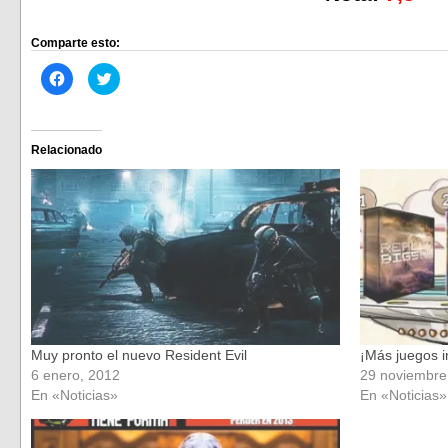
Comparte esto:
Haz
Haz
clic
clic
para
para
compartir
compartir
en
en
Facebook
Twitter
(Se
(Se
Relacionado
abre
abre
en
en
una
una
ventana
ventana
nueva)
nueva)
Muy pronto el nuevo Resident Evil
¡Más juegos i
6 enero, 2012
29 noviembre
En «Noticias»
En «Noticias»