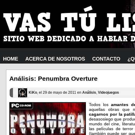
HOME
ACERCA DE NOSOTROS
CONTACTO
¿Q
Análisis: Penumbra Overture
KiKo
, el 29 de mayo de 2011 en
Análisis
,
Videojuegos
Todos los
amantes de
aquellas obras que 
cagarnos por la patil
desasosiego que produc
mundo del cine, literat
las películas de terro
(también puede ser q