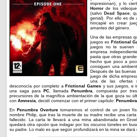
impresionan), y lo cie
Horror
de los videoju
(salvo
Dead Space
, q
genial). Por ello es d
hincapié en crear ju
amantes del género.
Una de las empresas qu
juegos es
Frictional 
juegos no te suenen
empresa independient
pasta que otras grandes
hecho que poco a poco
consiguen una ambienta
Después de las buenas 
juego de dicha empres
una de las ofertas
desconocía por completo a
Frictional Games
y sus juegos, e i
una saga para
PC
, llamada
Penumbra
, compuesta por tres
precursores de la magnífica ambientación de la que goza su úl
con
Amnesia
, decidí comenzar con el primer capítulo:
Penumbra
En
Penumbra Overture
tomaremos el control de un joven fí
nombre Philip, que tras la muerte de su madre recibe una cart
fallecido. La carta le llevará a una mina abandonada en Gro
quedará otra opción que indagar por los oscuros túneles en bus
su padre. Lo malo es que según profundizará en la mina se dará 