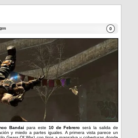
0
egos
mco Bandai
para este
10 de Febrero
será la salida de
ión y miedo a partes iguales. A primera vista parece un
tilo Gears Of War) con tiros a mansalva y coberturas donde