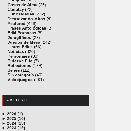
Compras
(147)
Cosas de Almu
(25)
Cosplay
(22)
Curiosidades
(232)
Destrozando Mitos
(9)
Featured
(448)
Frases Antológicas
(3)
Friki Pornacas
(8)
Jeroglíficos
(22)
Juegos de Mesa
(242)
Libros Frikis
(66)
Noticias
(820)
Personajes
(30)
Pufazos Fifa
(7)
Reflexiones
(129)
Series
(112)
Sin categoría
(40)
Videojuegos
(281)
ARCHIVO
►
2026 (1)
►
junio (1)
2025 (10)
►
noviembre (1)
2024 (13)
►
octubre (1)
diciembre (4)
2023 (19)