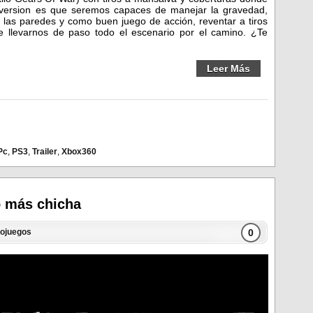
nversion es que seremos capaces de manejar la gravedad,
r las paredes y como buen juego de acción, reventar a tiros
e llevarnos de paso todo el escenario por el camino. ¿Te
Leer Más
Pc
,
PS3
,
Trailer
,
Xbox360
o más chicha
0
eojuegos