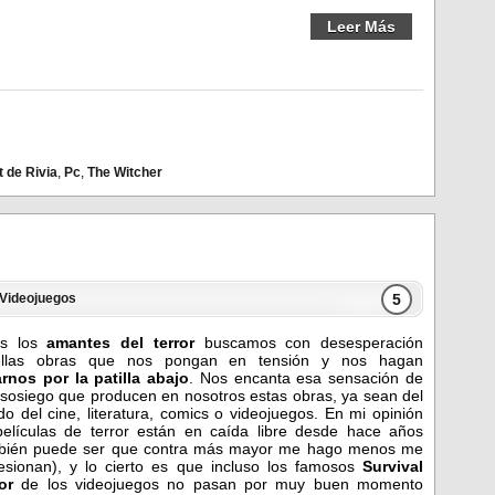
Leer Más
t de Rivia
,
Pc
,
The Witcher
5
Videojuegos
os los
amantes del terror
buscamos con desesperación
ellas obras que nos pongan en tensión y nos hagan
rnos por la patilla abajo
. Nos encanta esa sensación de
sosiego que producen en nosotros estas obras, ya sean del
o del cine, literatura, comics o videojuegos. En mi opinión
películas de terror están en caída libre desde hace años
bién puede ser que contra más mayor me hago menos me
esionan), y lo cierto es que incluso los famosos
Survival
or
de los videojuegos no pasan por muy buen momento