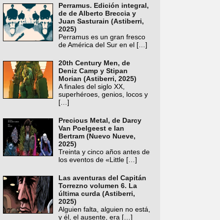
Perramus. Edición integral,
de de Alberto Breccia y
Juan Sasturain (Astiberri,
2025)
Perramus es un gran fresco
de América del Sur en el
[…]
20th Century Men, de
Deniz Camp y Stipan
Morian (Astiberri, 2025)
A finales del siglo XX,
superhéroes, genios, locos y
[…]
Precious Metal, de Darcy
Van Poelgeest e Ian
Bertram (Nuevo Nueve,
2025)
Treinta y cinco años antes de
los eventos de «Little
[…]
Las aventuras del Capitán
Torrezno volumen 6. La
última curda (Astiberri,
2025)
Alguien falta, alguien no está,
y él, el ausente, era
[…]