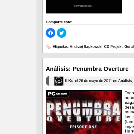
Comparte esto:
Haz
Haz
clic
clic
para
para
compartir
compartir
en
en
Etiquetas:
Andrzej Sapkowski
,
CD Projekt
,
Geral
Facebook
Twitter
(Se
(Se
abre
abre
en
en
una
una
ventana
ventana
Análisis: Penumbra Overture
nueva)
nueva)
KiKo
, el 29 de mayo de 2011 en
Análisis
,
Tod
aqu
caga
desa
mund
las 
(tam
impr
Horr