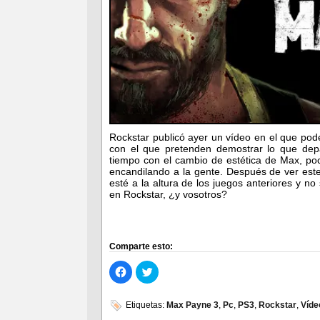
Rockstar publicó ayer un vídeo en el que po
con el que pretenden demostrar lo que dep
tiempo con el cambio de estética de Max, po
encandilando a la gente. Después de ver est
esté a la altura de los juegos anteriores y n
en Rockstar, ¿y vosotros?
Comparte esto:
Haz
Haz
clic
clic
para
para
compartir
compartir
en
en
Etiquetas:
Max Payne 3
,
Pc
,
PS3
,
Rockstar
,
Víde
Facebook
Twitter