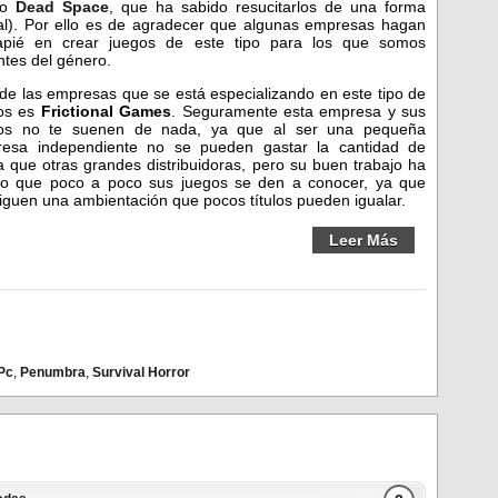
vo
Dead Space
, que ha sabido resucitarlos de una forma
al). Por ello es de agradecer que algunas empresas hagan
apié en crear juegos de este tipo para los que somos
tes del género.
de las empresas que se está especializando en este tipo de
os es
Frictional Games
. Seguramente esta empresa y sus
os no te suenen de nada, ya que al ser una pequeña
esa independiente no se pueden gastar la cantidad de
a que otras grandes distribuidoras, pero su buen trabajo ha
o que poco a poco sus juegos se den a conocer, ya que
iguen una ambientación que pocos títulos pueden igualar.
Leer Más
Pc
,
Penumbra
,
Survival Horror