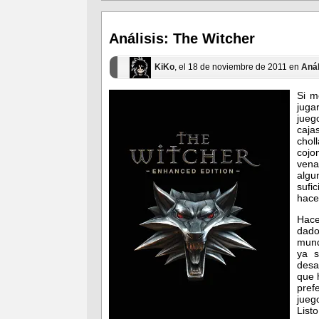
(Se
(Se
abre
abre
en
en
una
una
ventana
ventana
Análisis: The Witcher
nueva)
nueva)
KiKo
, el 18 de noviembre de 2011 en
Anál
Si m
juga
jueg
caja
chol
cojo
vena
algu
sufi
hace
Hace
dado
mund
ya s
desa
que 
pref
jueg
List