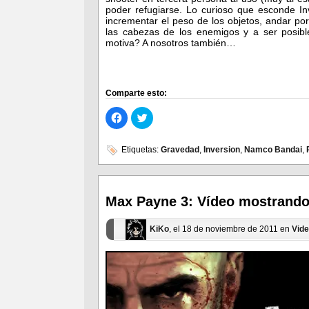
poder refugiarse. Lo curioso que esconde I
incrementar el peso de los objetos, andar po
las cabezas de los enemigos y a ser posibl
motiva? A nosotros también…
Comparte esto:
Haz
Haz
clic
clic
para
para
compartir
compartir
en
en
Etiquetas:
Gravedad
,
Inversion
,
Namco Bandai
,
Facebook
Twitter
(Se
(Se
abre
abre
en
en
una
una
ventana
ventana
Max Payne 3: Vídeo mostrand
nueva)
nueva)
KiKo
, el 18 de noviembre de 2011 en
Vid