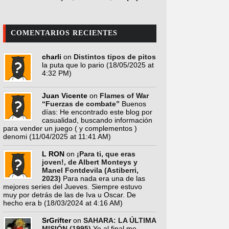
COMENTARIOS RECIENTES
charli
on
Distintos tipos de pitos
la puta que lo pario
(18/05/2025 at
4:32 PM)
Juan Vicente
on
Flames of War
“Fuerzas de combate”
Buenos
días: He encontrado este blog por
casualidad, buscando información
para vender un juego ( y complementos )
denomi
(11/04/2025 at 11:41 AM)
L RON
on
¡Para ti, que eras
joven!, de Albert Monteys y
Manel Fontdevila (Astiberri,
2023)
Para nada era una de las
mejores series del Jueves. Siempre estuvo
muy por detrás de las de Iva u Oscar. De
hecho era b
(18/03/2024 at 4:16 AM)
SrGrifter
on
SAHARA: LA ÚLTIMA
MISIÓN (1995)
Yo al final me