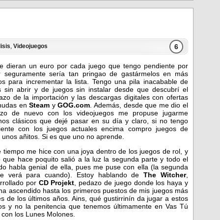
6
isis
,
Videojuegos
e dieran un euro por cada juego que tengo pendiente por
r seguramente sería tan pringao de gastármelos en más
os para incrementar la lista. Tengo una pila inacabable de
s sin abrir y de juegos sin instalar desde que descubrí el
lazo de la importación y las descargas digitales con ofertas
nudas en
Steam
y
GOG.com
. Además, desde que me dio el
zo de nuevo con los videojuegos me propuse jugarme
nos clásicos que dejé pasar en su día y claro, si no tengo
ciente con los juegos actuales encima compro juegos de
 unos añitos. Si es que uno no aprende.
 tiempo me hice con una joya dentro de los juegos de rol, y
 que hace poquito salió a la luz la segunda parte y todo el
o habla genial de ella, pues me puse con ella (la segunda
e verá para cuando). Estoy hablando de
The Witcher
,
rrollado por
CD Projekt
, pedazo de juego donde los haya y
ha ascendido hasta los primeros puestos de mis juegos más
es de los últimos años. Ains, qué gustirrinín da jugar a estos
os y no la penitencia que tenemos últimamente en Vas Tú
o con los Lunes Molones.