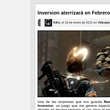
(Se
(Se
abre
abre
en
en
una
una
ventana
ventana
Inversion aterrizará en Febrero
nueva)
nueva)
KiKo
, el 18 de enero de 2012 en
Videoju
Una de las sorpresas que nos guarda
Na
Inversion
, un juego que me genera expectac
shooter en tercera persona al uso (muy al es