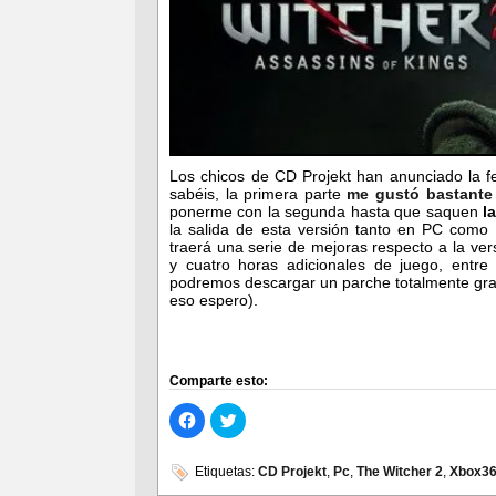
Los chicos de CD Projekt han anunciado la f
sabéis, la primera parte
me gustó bastante
ponerme con la segunda hasta que saquen
l
la salida de esta versión tanto en PC como 
traerá una serie de mejoras respecto a la vers
y cuatro horas adicionales de juego, entr
podremos descargar un parche totalmente grat
eso espero).
Comparte esto:
Haz
Haz
clic
clic
para
para
compartir
compartir
en
en
Etiquetas:
CD Projekt
,
Pc
,
The Witcher 2
,
Xbox3
Facebook
Twitter