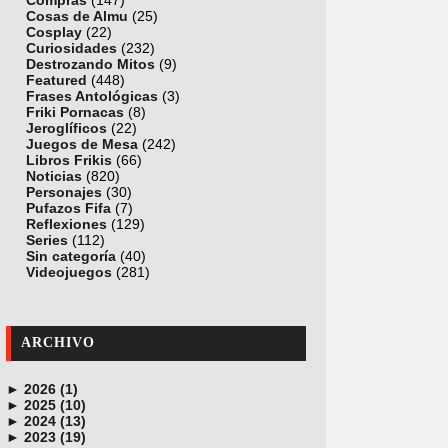
Compras
(147)
Cosas de Almu
(25)
Cosplay
(22)
Curiosidades
(232)
Destrozando Mitos
(9)
Featured
(448)
Frases Antológicas
(3)
Friki Pornacas
(8)
Jeroglíficos
(22)
Juegos de Mesa
(242)
Libros Frikis
(66)
Noticias
(820)
Personajes
(30)
Pufazos Fifa
(7)
Reflexiones
(129)
Series
(112)
Sin categoría
(40)
Videojuegos
(281)
ARCHIVO
►
2026 (1)
►
junio (1)
2025 (10)
►
noviembre (1)
2024 (13)
►
octubre (1)
diciembre (4)
2023 (19)