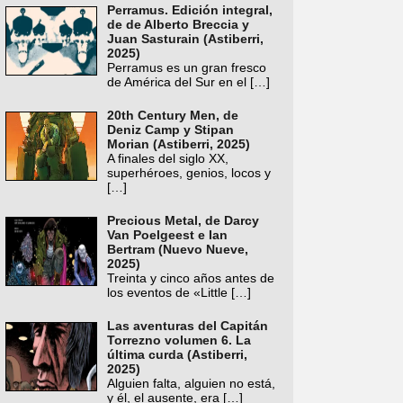
Perramus. Edición integral,
de de Alberto Breccia y
Juan Sasturain (Astiberri,
2025)
Perramus es un gran fresco
de América del Sur en el
[…]
20th Century Men, de
Deniz Camp y Stipan
Morian (Astiberri, 2025)
A finales del siglo XX,
superhéroes, genios, locos y
[…]
Precious Metal, de Darcy
Van Poelgeest e Ian
Bertram (Nuevo Nueve,
2025)
Treinta y cinco años antes de
los eventos de «Little
[…]
Las aventuras del Capitán
Torrezno volumen 6. La
última curda (Astiberri,
2025)
Alguien falta, alguien no está,
y él, el ausente, era
[…]