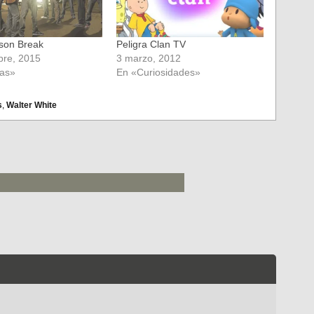
ison Break
Peligra Clan TV
bre, 2015
3 marzo, 2012
ias»
En «Curiosidades»
s
,
Walter White