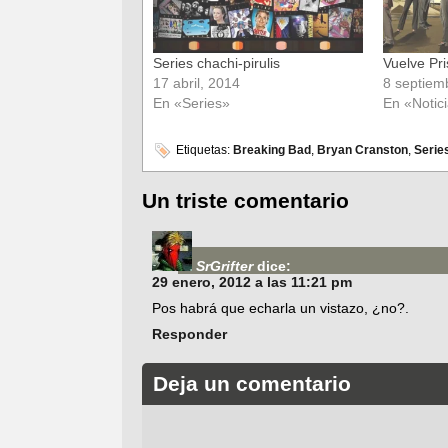
Series chachi-pirulis
Vuelve Pr
17 abril, 2014
8 septiem
En «Series»
En «Notic
Etiquetas:
Breaking Bad
,
Bryan Cranston
,
Serie
Un triste comentario
SrGrifter
dice:
29 enero, 2012 a las 11:21 pm
Pos habrá que echarla un vistazo, ¿no?.
Responder
Deja un comentario