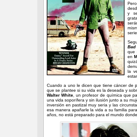
Pero
desd
y s
grat
será
mism
serie
Segu
Bad
que 
en
M
quiz
dema
la v
esta
Cuando a uno le dicen que tiene cáncer de p
que se plantee si su vida es la deseada y sobre
Walter White
, un profesor de química que pa
una vida soporífera y sin ilusión junto a su m
inversión en pastizal muy seria y las circunst
esa manera apañarle la vida a su familia par
años, no está preparado para el mundo donde