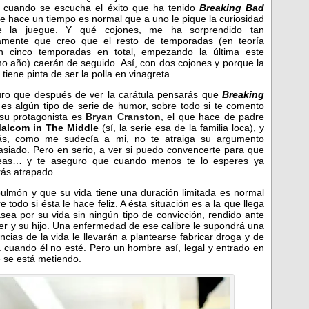
 cuando se escucha el éxito que ha tenido
Breaking Bad
e hace un tiempo es normal que a uno le pique la curiosidad
e la juegue. Y qué cojones, me ha sorprendido tan
amente que creo que el resto de temporadas (en teoría
n cinco temporadas en total, empezando la última este
o año) caerán de seguido. Así, con dos cojones y porque la
 tiene pinta de ser la polla en vinagreta.
ro que después de ver la carátula pensarás que
Breaking
es algún tipo de serie de humor, sobre todo si te comento
su protagonista es
Bryan Cranston
, el que hace de padre
alcom in The Middle
(sí, la serie esa de la familia loca), y
ás, como me sudecía a mi, no te atraiga su argumento
siado. Pero en serio, a ver si puedo convencerte para que
eas… y te aseguro que cuando menos te lo esperes ya
rás atrapado.
ulmón y que su vida tiene una duración limitada es normal
 todo si ésta le hace feliz. A ésta situación es a la que llega
sea por su vida sin ningún tipo de convicción, rendido ante
ujer y su hijo. Una enfermedad de ese calibre le supondrá una
ancias de la vida le llevarán a plantearse fabricar droga y de
a cuando él no esté. Pero un hombre así, legal y entrado en
 se está metiendo.