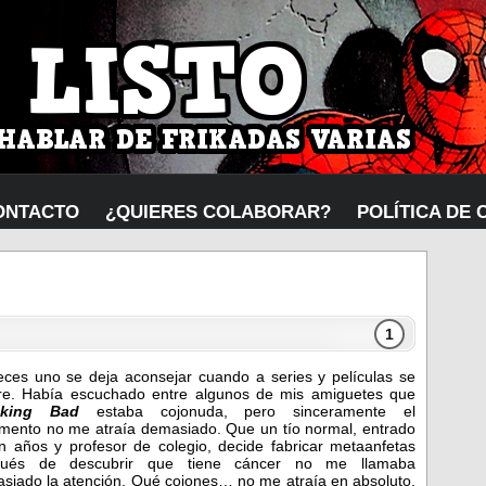
ONTACTO
¿QUIERES COLABORAR?
POLÍTICA DE 
1
ces uno se deja aconsejar cuando a series y películas se
ere. Había escuchado entre algunos de mis amiguetes que
aking Bad
estaba cojonuda, pero sinceramente el
mento no me atraía demasiado. Que un tío normal, entrado
n años y profesor de colegio, decide fabricar metaanfetas
pués de descubrir que tiene cáncer no me llamaba
siado la atención. Qué cojones… no me atraía en absoluto.