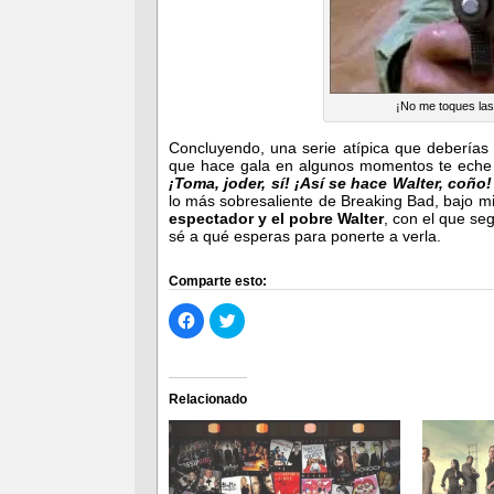
¡No me toques las
Concluyendo, una serie atípica que deberías v
que hace gala en algunos momentos te eche p
¡Toma, joder, sí! ¡Así se hace Walter, coño!
lo más sobresaliente de Breaking Bad, bajo mi
espectador y el pobre Walter
, con el que se
sé a qué esperas para ponerte a verla.
Comparte esto:
Haz
Haz
clic
clic
para
para
compartir
compartir
en
en
Facebook
Twitter
(Se
(Se
Relacionado
abre
abre
en
en
una
una
ventana
ventana
nueva)
nueva)