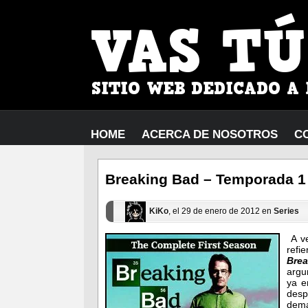
HOME
ACERCA DE NOSOTROS
C
Breaking Bad – Temporada 1
KiKo
, el 29 de enero de 2012 en
Series
A ve
refi
Bre
argu
ya e
des
dema