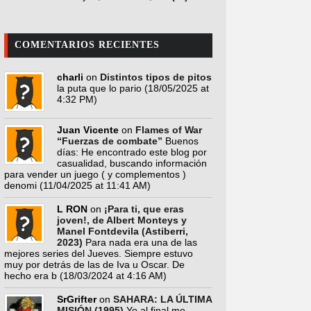
COMENTARIOS RECIENTES
charli
on
Distintos tipos de pitos
la puta que lo pario
(18/05/2025 at
4:32 PM)
Juan Vicente
on
Flames of War
“Fuerzas de combate”
Buenos
días: He encontrado este blog por
casualidad, buscando información
para vender un juego ( y complementos )
denomi
(11/04/2025 at 11:41 AM)
L RON
on
¡Para ti, que eras
joven!, de Albert Monteys y
Manel Fontdevila (Astiberri,
2023)
Para nada era una de las
mejores series del Jueves. Siempre estuvo
muy por detrás de las de Iva u Oscar. De
hecho era b
(18/03/2024 at 4:16 AM)
SrGrifter
on
SAHARA: LA ÚLTIMA
MISIÓN (1995)
Yo al final me