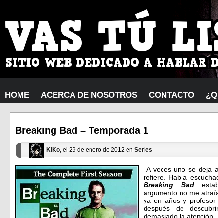
HOME
ACERCA DE NOSOTROS
CONTACTO
¿Q
Breaking Bad – Temporada 1
KiKo
, el 29 de enero de 2012 en
Series
A veces uno se deja ac
refiere. Había escuch
Breaking Bad
estab
argumento no me atraía
ya en años y profesor 
después de descubr
demasiado la atención.