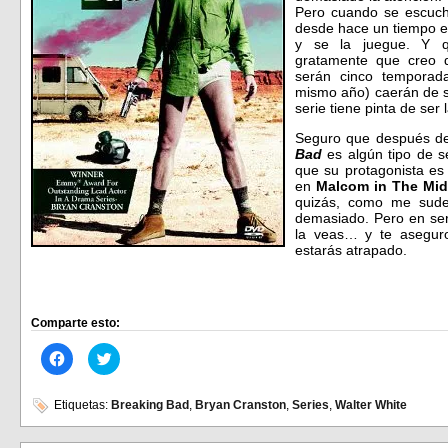
Pero cuando se escuch
desde hace un tiempo es
y se la juegue. Y q
gratamente que creo q
serán cinco temporada
mismo año) caerán de s
serie tiene pinta de ser 
Seguro que después de
Bad
es algún tipo de s
que su protagonista e
en
Malcom in The Mid
quizás, como me sude
demasiado. Pero en ser
la veas… y te asegur
estarás atrapado.
Comparte esto:
Haz
Haz
clic
clic
para
para
compartir
compartir
en
en
Etiquetas:
Breaking Bad
,
Bryan Cranston
,
Series
,
Walter White
Facebook
Twitter
(Se
(Se
abre
abre