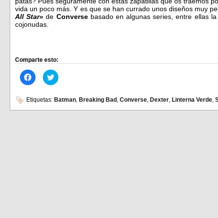
patas? Pues seguramente con estas zapatillas que os traemos 
vida un poco más. Y es que se han currado unos diseños muy pe
All Star»
de
Converse
basado en algunas series, entre ellas l
cojonudas.
Comparte esto:
Haz
Haz
clic
clic
para
para
compartir
compartir
en
en
Etiquetas:
Batman
,
Breaking Bad
,
Converse
,
Dexter
,
Linterna Verde
,
Facebook
Twitter
(Se
(Se
abre
abre
en
en
una
una
ventana
ventana
nueva)
nueva)