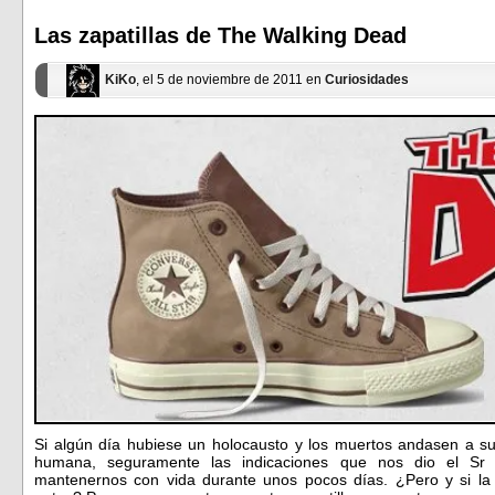
en
en
una
una
ventana
ventana
Las zapatillas de The Walking Dead
nueva)
nueva)
KiKo
, el 5 de noviembre de 2011 en
Curiosidades
Si algún día hubiese un holocausto y los muertos andasen a s
humana, seguramente las indicaciones que nos dio el Sr 
mantenernos con vida durante unos pocos días. ¿Pero y si la