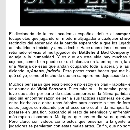
El diccionario de la real academia española define al
campe
tocapelotas que jugando en modo multijugador a cualquier
shoo
recóndito del escenario de la partida esperando a que los juga
así abatirlos a traición y a mala leche. Hace unos días el nunca
retomado el vicio al multijugador del
Battlefield Bad Company
aqueja a la humanidad. Y es que en esta vida hay muchas 
cojones, como bien puede ser un balonazo en la entrepierna, la
una
Maruja
de esas que andan ocupando toda la acera y a las
diciendo:
«
¡Aparta, joder!»
.
Pero pocas cosas hacen que me hie
qué sé yo, como el hecho de que un campero me deje seco de un 
Muchos pensarán que escribiendo esto estoy en plan «rabiolis
un anuncio de
Vidal Sassoon.
Pues mira sí…, lo admito, porq
tuve que sufrir por parte de estos camperos en la última partida
sigo sin encontrar razón de ser a sus tácticas ratoneras de que
entre hierbajos o entre unos árboles para coserte a tiros de for
estos juegos correteando por el escenario cual linda mariposil
posarse en una flor, buscando al resto de enemigos y enfrentán
más rapido disparando. Me figuro que hoy en día ya no quedan 
Pero claro, con vídeos como estos que enseñan a la gente 
jugadores se perviertan con estas malas artes. En fin, que no s