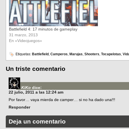
Battlefield 4: 17 minutos de gameplay
31 marzo, 2013
En «Videojuegos»
Etiquetas:
Battlefield
,
Camperos
,
Marujas
,
Shooters
,
Tocapelotas
,
Vid
Un triste comentario
KiKo
dice:
22 julio, 2011 a las 12:24 am
Por favor… vaya mierda de camper… si no ha dado una!!!
Responder
Deja un comentario