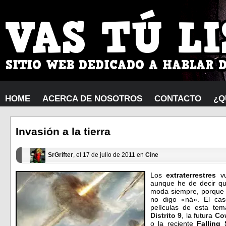
HOME
ACERCA DE NOSOTROS
CONTACTO
¿Q
Invasión a la tierra
SrGrifter
, el 17 de julio de 2011 en
Cine
Los
extraterrestres
v
aunque he de decir qu
moda siempre, porque 
no digo «ná». El cas
películas de esta te
Distrito 9
, la futura
Co
o la reciente
Falling 