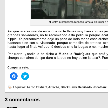
Nuestro protagonista llegando tarde al chupinazo 
Así que si eres uno de esos que no te llevas muy bien con las pe
grandes salvadores, no te recomiendo esta película porque a
hippie. Yo personalmente dejé un poco de lado todos esos cliché
bastante bien con su visionado, porque como film de tiroteos, ex
hasta llegar al final. Así que tú decides si te la juegas o no, mach
Por cierto, ¿nadie le ha dicho a
Michelle Rodríguez
que está y
chunga con aires de tipa dura a la que no hay quien la tosa?. Pue
Comparte esto:
Haz
Haz
clic
clic
para
para
compartir
compartir
en
en
Etiquetas:
Aaron Eckhart
,
Arteche
,
Black Hawk Derribado
,
Jonathan 
Facebook
Twitter
(Se
(Se
abre
abre
en
en
3 comentarios
una
una
ventana
ventana
nueva)
nueva)