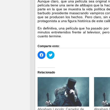
Aunque claro, que una película sea original n
película tiene una serie de altibajos que la h
parte en la que se muestra la vida política d
barbudo presidente masacrando vampiros con s
que se producen los hechos. Pero claro, sin e
protagonista a una figura histórica de este cali
En definitiva, una película que ha pasado por
minutos entretenidos frente al televisor, per
cuanto termine.
Comparte esto:
Haz
Haz
clic
clic
para
para
compartir
compartir
en
en
Facebook
Twitter
(Se
(Se
Relacionado
abre
abre
en
en
una
una
ventana
ventana
nueva)
nueva)
Abraham Lincoln: Cazador de
Abraham L