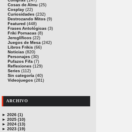
Compras
(147)
Cosas de Almu
(25)
Cosplay
(22)
Curiosidades
(232)
Destrozando Mitos
(9)
Featured
(448)
Frases Antológicas
(3)
Friki Pornacas
(8)
Jeroglíficos
(22)
Juegos de Mesa
(242)
Libros Frikis
(66)
Noticias
(820)
Personajes
(30)
Pufazos Fifa
(7)
Reflexiones
(129)
Series
(112)
Sin categoría
(40)
Videojuegos
(281)
ARCHIVO
►
2026 (1)
►
junio (1)
2025 (10)
►
noviembre (1)
2024 (13)
►
octubre (1)
diciembre (4)
2023 (19)