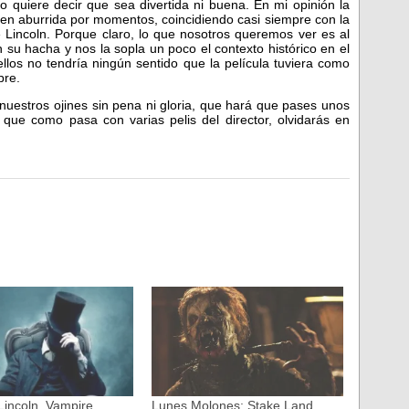
o quiere decir que sea divertida ni buena. En mi opinión la
acen aburrida por momentos, coincidiendo casi siempre con la
e Lincoln. Porque claro, lo que nosotros queremos ver es al
u hacha y nos la sopla un poco el contexto histórico en el
llos no tendría ningún sentido que la película tuviera como
bre.
 nuestros ojines sin pena ni gloria, que hará que pases unos
o que como pasa con varias pelis del director, olvidarás en
incoln, Vampire
Lunes Molones: Stake Land