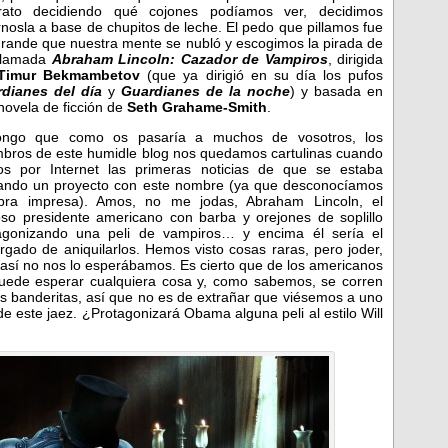
ato decidiendo qué cojones podíamos ver, decidimos
rnosla a base de chupitos de leche. El pedo que pillamos fue
grande que nuestra mente se nubló y escogimos la pirada de
 llamada
Abraham Lincoln: Cazador de Vampiros
, dirigida
Timur Bekmambetov
(que ya dirigió en su día los pufos
dianes del día
y
Guardianes de la noche
) y basada en
novela de ficción de
Seth Grahame-Smith
.
ongo que como os pasaría a muchos de vosotros, los
bros de este humidle blog nos quedamos cartulinas cuando
os por Internet las primeras noticias de que se estaba
ando un proyecto con este nombre (ya que desconocíamos
bra impresa).
Amos, no me jodas, Abraham Lincoln, el
so presidente americano con barba y orejones de soplillo
agonizando una peli de vampiros… y encima él sería el
rgado de aniquilarlos. Hemos visto cosas raras, pero joder,
 así no nos lo esperábamos. Es cierto que de los americanos
uede esperar cualquiera cosa y, como sabemos, se corren
sus banderitas, así que no es de extrañar que viésemos a uno
e este jaez. ¿Protagonizará Obama alguna peli al estilo Will