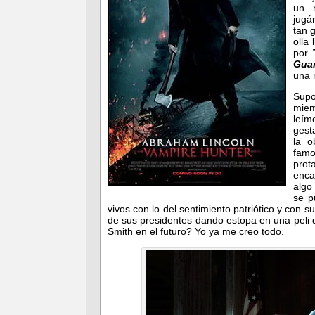
un r
jugá
tan 
olla
por
Guar
una 
Sup
miem
leím
gest
la o
famo
prot
enca
algo
se p
vivos con lo del sentimiento patriótico y con 
de sus presidentes dando estopa en una peli d
Smith en el futuro? Yo ya me creo todo.