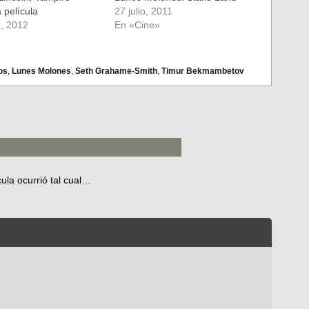
 película
27 julio, 2011
o, 2012
En «Cine»
»
os
,
Lunes Molones
,
Seth Grahame-Smith
,
Timur Bekmambetov
ula ocurrió tal cual…