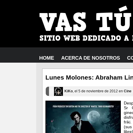
HOME
ACERCA DE NOSOTROS
C
Lunes Molones: Abraham Lin
KiKo
, el 5 de noviembre de 2012 en
Cine
Desp
Sr 
gine
disfr
friki
(sus
libr