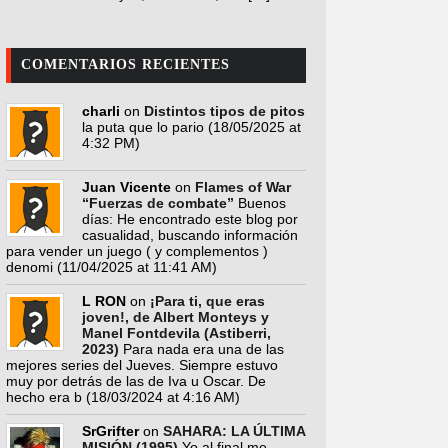
COMENTARIOS RECIENTES
charli
on
Distintos tipos de pitos
la puta que lo pario
(18/05/2025 at
4:32 PM)
Juan Vicente
on
Flames of War
“Fuerzas de combate”
Buenos
días: He encontrado este blog por
casualidad, buscando información
para vender un juego ( y complementos )
denomi
(11/04/2025 at 11:41 AM)
L RON
on
¡Para ti, que eras
joven!, de Albert Monteys y
Manel Fontdevila (Astiberri,
2023)
Para nada era una de las
mejores series del Jueves. Siempre estuvo
muy por detrás de las de Iva u Oscar. De
hecho era b
(18/03/2024 at 4:16 AM)
SrGrifter
on
SAHARA: LA ÚLTIMA
MISIÓN (1995)
Yo al final me