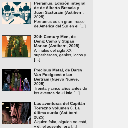
Perramus. Edición integral,
de de Alberto Breccia y
Juan Sasturain (Astiberri,
2025)
Perramus es un gran fresco
de América del Sur en el
[…]
20th Century Men, de
Deniz Camp y Stipan
Morian (Astiberri, 2025)
A finales del siglo XX,
superhéroes, genios, locos y
[…]
Precious Metal, de Darcy
Van Poelgeest e Ian
Bertram (Nuevo Nueve,
2025)
Treinta y cinco años antes de
los eventos de «Little
[…]
Las aventuras del Capitán
Torrezno volumen 6. La
última curda (Astiberri,
2025)
Alguien falta, alguien no está,
y él, el ausente, era
[…]