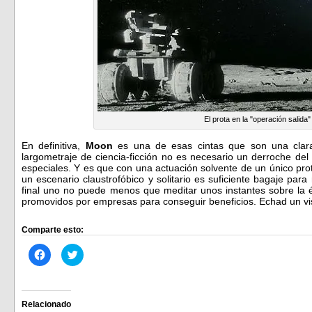
El prota en la "operación salida"
En definitiva,
Moon
es una de esas cintas que son una clar
largometraje de ciencia-ficción no es necesario un derroche de
especiales. Y es que con una actuación solvente de un único pro
un escenario claustrofóbico y solitario es suficiente bagaje para 
final uno no puede menos que meditar unos instantes sobre la é
promovidos por empresas para conseguir beneficios. Echad un vis
Comparte esto:
Haz
Haz
clic
clic
para
para
compartir
compartir
en
en
Facebook
Twitter
(Se
(Se
Relacionado
abre
abre