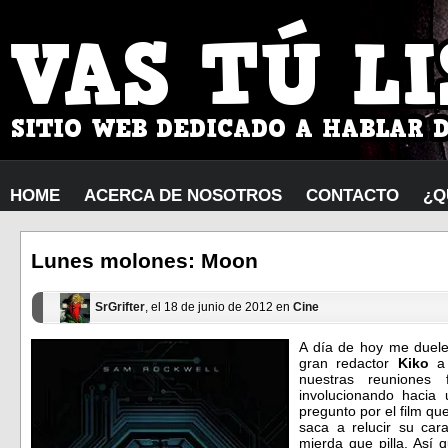
HOME
ACERCA DE NOSOTROS
CONTACTO
¿Q
Lunes molones: Moon
SrGrifter
, el 18 de junio de 2012 en
Cine
A día de hoy me duele
gran redactor
Kiko
a 
nuestras reuniones 
involucionando hacia
pregunto por el film qu
saca a relucir su ca
mierda que pilla. Así