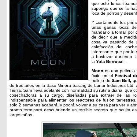
que este lunes íbamos
supongo que se la ha
loca de porros y desen
Y ciertamente los prim
unas ganas locas de
mandarlo a tomar por 
de decir que a medida
cosa va pasando de u
calefacción del coche
interesante que por l
a bostezar abriendo 
la
Yola Berrocal
…
Moon
es una película 
éxito en el
Festival d
pellejo de
Sam Bell,
qu
de tres años en la Base Minera Sarang de Lunar Industries Ltd, en
Tierra, Sam lleva adelante con normalidad su rutina diaria, que c
cosechadoras a su cargo, diseñadas para extraer de las roca
indispensable para alimentar los reactores de fusión terrestres
sólo 2 semanas acabará, y podrá volver a su casa para ver y abr
pronto terminará descubriendo un terrible secreto que oculta e
largos años.