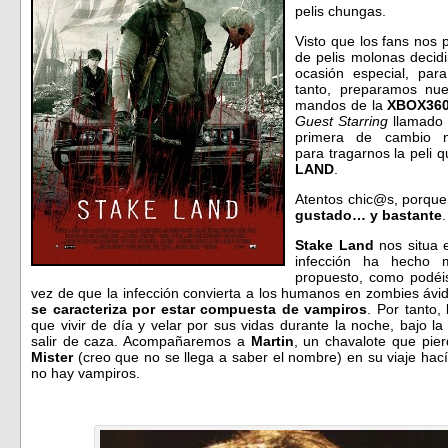
pelis chungas.
Visto que los fans nos
de pelis molonas deci
ocasión especial, par
tanto, preparamos nues
mandos de la
XBOX36
Guest Starring
llamad
primera de cambio n
para tragarnos la peli 
LAND
.
Atentos chic@s, porqu
gustado… y bastante
.
Stake Land
nos situa 
infección ha hecho 
propuesto, como podéis
vez de que la infección convierta a los humanos en zombies áv
se caracteriza por estar compuesta de vampiros
. Por tanto
que vivir de día y velar por sus vidas durante la noche, bajo 
salir de caza. Acompañaremos a
Martin
, un chavalote que pier
Mister
(creo que no se llega a saber el nombre) en su viaje hac
no hay vampiros.