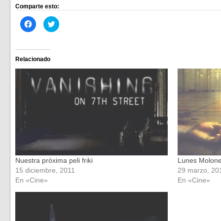
Comparte esto:
Haz
Haz
clic
clic
para
para
compartir
compartir
en
en
Facebook
Twitter
(Se
(Se
Relacionado
abre
abre
en
en
una
una
ventana
ventana
nueva)
nueva)
Nuestra próxima peli friki
Lunes Molone
15 diciembre, 2011
29 marzo, 20
En «Cine»
En «Cine»