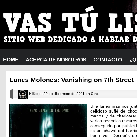
HOME
ACERCA DE NOSOTROS
CONTACTO
¿Q
Lunes Molones: Vanishing on 7th Street
KiKo
, el 20 de diciembre de 2011 en
Cine
Una lunes más nos junt
delicioso suflé de cho
manos y de charlotear
varios negocios oscuro
conseguido por publicid
es un chaval del barr
buen ver. Después de