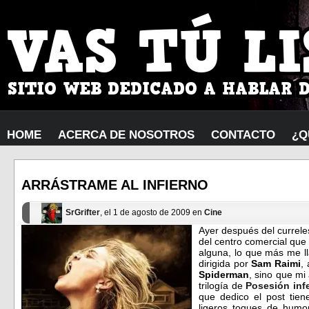
HOME
ACERCA DE NOSOTROS
CONTACTO
¿Q
ARRÁSTRAME AL INFIERNO
SrGrifter
, el 1 de agosto de 2009 en
Cine
Ayer después del curreles
del centro comercial que 
alguna, lo que más me ll
dirigida por
Sam Raimi
,
Spiderman
, sino que mi
trilogía de
Posesión inf
que dedico el post tie
ligeros toques de hum