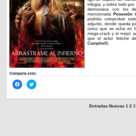
trilogía, y sobre todo por
demoniaca con los d
mencionada
Posesión i
podréis comprobar est
adjunto, donde queda pa
único que se echa en f
mega-crack y el mejor a
que el actor fetiche 
Campbell
).
Comparte esto:
Haz
Haz
clic
clic
para
para
compartir
compartir
en
en
Facebook
Twitter
(Se
(Se
Entradas Nuevas
1
2
3
abre
abre
en
en
una
una
ventana
ventana
nueva)
nueva)