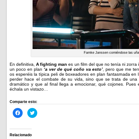
Famke Janssen comiéndose las uña
En definitiva,
A fighting man
es un film del que no tenía ni zorra
un poco en plan
‘a ver de qué coño va esto’
, pero que me te
os esperéis la típica peli de boxeadores en plan fantasmada en
perder hace el combate de su vida, sino que se trata de una
dramático y que al final llega a emocionar, qué cojones. Pues 
échala un vistazo…
Comparte esto:
Haz
Haz
clic
clic
para
para
compartir
compartir
en
en
Facebook
Twitter
(Se
(Se
Relacionado
abre
abre