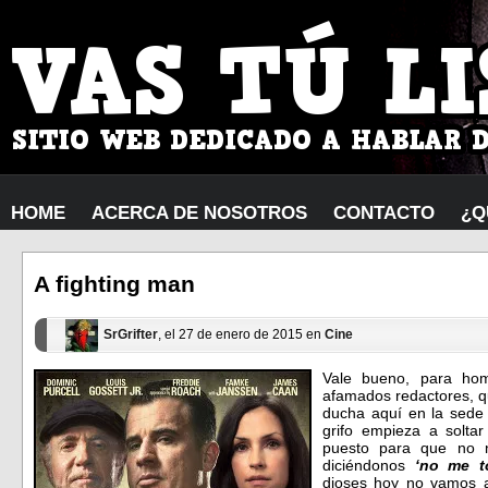
HOME
ACERCA DE NOSOTROS
CONTACTO
¿Q
A fighting man
SrGrifter
, el 27 de enero de 2015 en
Cine
Vale bueno, para ho
afamados redactores, q
ducha aquí en la sede 
grifo empieza a solta
puesto para que no 
diciéndonos
‘no me t
dioses hoy no vamos a