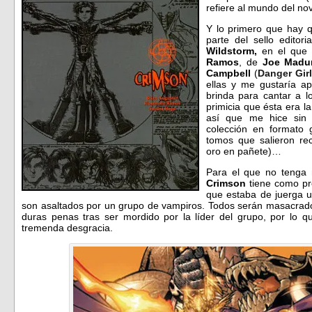
refiere al mundo del no
Y lo primero que hay 
parte del sello editor
Wildstorm,
en el que 
Ramos
, de
Joe Madur
Campbell
(
Danger Girl
ellas y me gustaría a
brinda para cantar a l
primicia que ésta era 
así que me hice sin
colección en formato 
tomos que salieron re
oro en pañete)…
Para el que no tenga 
Crimson
tiene como p
que estaba de juerga 
son asaltados por un grupo de vampiros. Todos serán masacrad
duras penas tras ser mordido por la líder del grupo, por lo 
tremenda desgracia.