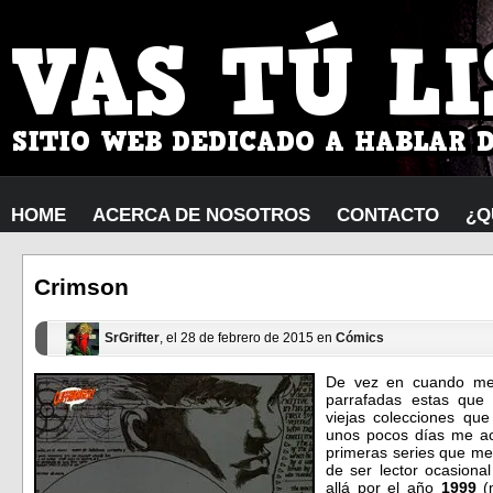
HOME
ACERCA DE NOSOTROS
CONTACTO
¿Q
Crimson
SrGrifter
, el 28 de febrero de 2015 en
Cómics
De vez en cuando me
parrafadas estas que 
viejas colecciones qu
unos pocos días me aco
primeras series que me 
de ser lector ocasiona
allá por el año
1999
(m