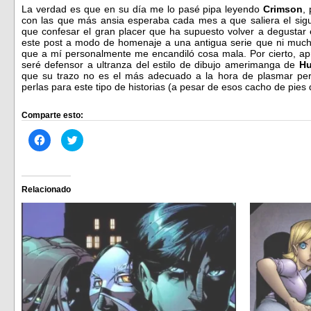
La verdad es que en su día me lo pasé pipa leyendo
Crimson
,
con las que más ansia esperaba cada mes a que saliera el si
que confesar el gran placer que ha supuesto volver a degustar e
este post a modo de homenaje a una antigua serie que ni muc
que a mí personalmente me encandiló cosa mala. Por cierto, a
seré defensor a ultranza del estilo de dibujo amerimanga de
Hu
que su trazo no es el más adecuado a la hora de plasmar per
perlas para este tipo de historias (a pesar de esos cacho de pies 
Comparte esto:
Haz
Haz
clic
clic
para
para
compartir
compartir
en
en
Facebook
Twitter
(Se
(Se
Relacionado
abre
abre
en
en
una
una
ventana
ventana
nueva)
nueva)