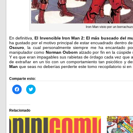
Iron Man visto por un borrachuz
En definitiva,
El Invencible Iron Man 2: El más buscado del 
ha gustado por el motivo principal de estar encuadrado dentro 
Oscuro
, la cual personalmente siempre me ha encantado por
manipulador como
Norman Osborn
alzado por fin en la cúspide 
Y es que eran impagables sus rabietas de órdago cada vez que al
de extrañar en un tío con un comportamiento tan psicótico y de
Man
que seas no deberías perderte este tomo recopilatorio si en
Comparte esto:
Haz
Haz
clic
clic
para
para
compartir
compartir
en
en
Facebook
Twitter
(Se
(Se
Relacionado
abre
abre
en
en
una
una
ventana
ventana
nueva)
nueva)