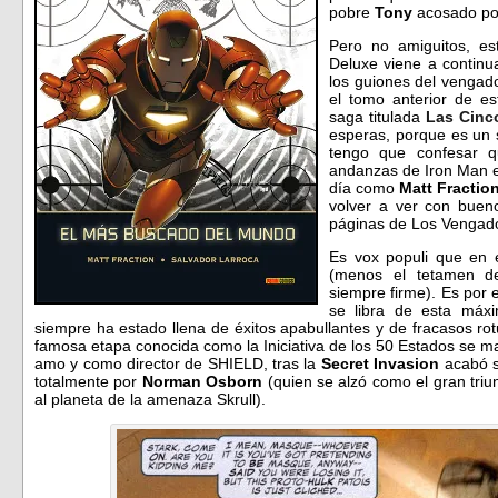
pobre
Tony
acosado po
Pero no amiguitos, e
Deluxe viene a continu
los guiones del vengado
el tomo anterior de es
saga titulada
Las Cinc
esperas, porque es un 
tengo que confesar 
andanzas de Iron Man en
día como
Matt Fractio
volver a ver con bueno
páginas de Los Venga
Es vox populi que en 
(menos el tetamen d
siempre firme). Es por 
se libra de esta máx
siempre ha estado llena de éxitos apabullantes y de fracasos ro
famosa etapa conocida como la Iniciativa de los 50 Estados se ma
amo y como director de SHIELD, tras la
Secret Invasion
acabó s
totalmente por
Norman Osborn
(quien se alzó como el gran triu
al planeta de la amenaza Skrull).