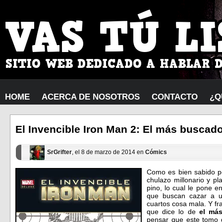
HOME
ACERCA DE NOSOTROS
CONTACTO
¿Q
El Invencible Iron Man 2: El más buscad
SrGrifter
, el 8 de marzo de 2014 en
Cómics
Como es bien sabido p
chulazo millonario y p
pino, lo cual le pone 
que buscan cazar a u
cuartos cosa mala. Y fr
que dice lo de
el má
pensar que este tomo 