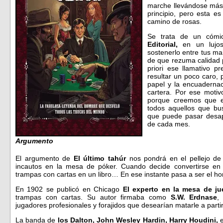
marche llevándose más 
principio, pero esta e
camino de rosas.
Se trata de un cóm
Editorial,
en un lujo
sostenerlo entre tus m
de que rezuma calidad 
priori ese llamativo p
resultar un poco caro,
papel y la encuadernaci
cartera. Por ese motiv
porque creemos que e
todos aquellos que b
que puede pasar desap
de cada mes.
Argumento
El argumento de
El último tahúr
nos pondrá en el pellejo de
incautos en la mesa de póker. Cuando decide convertirse en
trampas con cartas en un libro… En ese instante pasa a ser el 
En 1902 se publicó en Chicago
El experto en la mesa de j
trampas con cartas. Su autor firmaba como
S.W. Erdnase
,
jugadores profesionales y forajidos que desearían matarle a partir
La banda de
los Dalton, John Wesley Hardin, Harry Houdini,
e