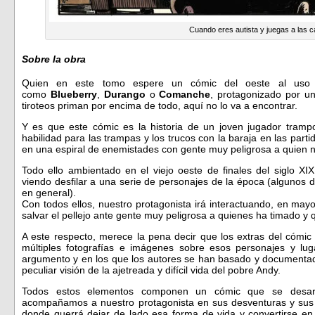
Cuando eres autista y juegas a las c
Sobre la obra
Quien en este tomo espere un cómic del oeste al uso d
como
Blueberry
,
Durango
o
Comanche
, protagonizado por un
tiroteos priman por encima de todo, aquí no lo va a encontrar.
Y es que este cómic es la historia de un joven jugador tramp
habilidad para las trampas y los trucos con la baraja en las par
en una espiral de enemistades con gente muy peligrosa a quien n
Todo ello ambientado en el viejo oeste de finales del siglo XIX
viendo desfilar a una serie de personajes de la época (algunos d
en general).
Con todos ellos, nuestro protagonista irá interactuando, en ma
salvar el pellejo ante gente muy peligrosa a quienes ha timado y 
A este respecto, merece la pena decir que los extras del cómic
múltiples fotografías e imágenes sobre esos personajes y lug
argumento y en los que los autores se han basado y documenta
peculiar visión de la ajetreada y difícil vida del pobre Andy.
Todos estos elementos componen un cómic que se desar
acompañamos a nuestro protagonista en sus desventuras y sus ju
donde querrá dejar de lado esa forma de vida y convertirse 