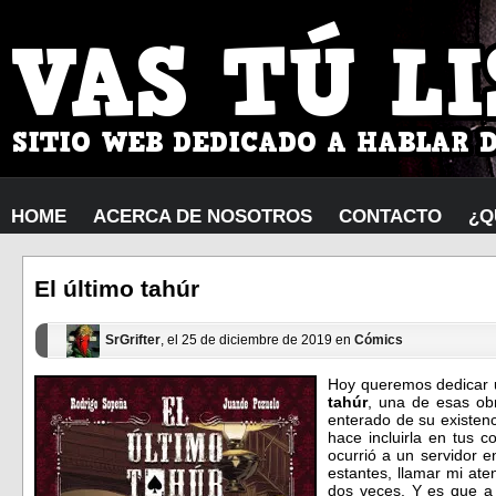
HOME
ACERCA DE NOSOTROS
CONTACTO
¿Q
El último tahúr
SrGrifter
, el 25 de diciembre de 2019 en
Cómics
Hoy queremos dedicar u
tahúr
, una de esas ob
enterado de su existenc
hace incluirla en tus 
ocurrió a un servidor e
estantes, llamar mi at
dos veces. Y es que a 