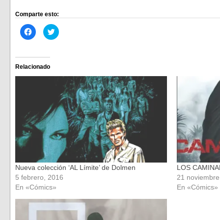
Comparte esto:
Haz
Haz
clic
clic
para
para
compartir
compartir
en
en
Facebook
Twitter
(Se
(Se
Relacionado
abre
abre
en
en
una
una
ventana
ventana
nueva)
nueva)
Nueva colección ‘AL Límite’ de Dolmen
LOS CAMINA
5 febrero, 2016
21 noviembre
En «Cómics»
En «Cómics»