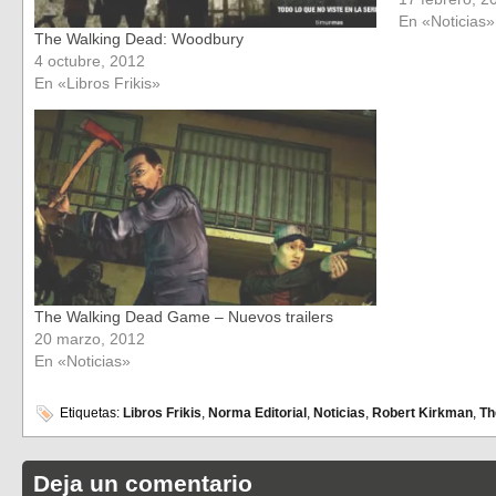
Regreso al F
En «Noticias»
The Walking Dead: Woodbury
4 octubre, 2012
En «Libros Frikis»
The Walking Dead Game – Nuevos trailers
20 marzo, 2012
En «Noticias»
Etiquetas:
Libros Frikis
,
Norma Editorial
,
Noticias
,
Robert Kirkman
,
Th
Deja un comentario