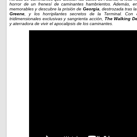
horror de un frenesí de caminantes hambrientos. Además, e
memorables y descubre la prisión de
Georgia
, destrozada tras l
Greene
, y los horripilantes secretos de la Terminal. Con d
tridimensionales exclusivas y sangrienta acción,
The Walking De
y aterradora de vivir el apocalipsis de los caminantes.