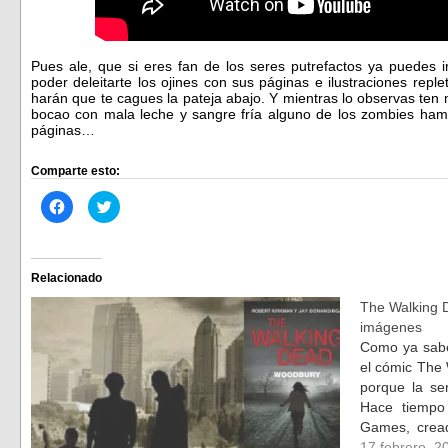
Pues ale, que si eres fan de los seres putrefactos ya puedes 
poder deleitarte los ojines con sus páginas e ilustraciones rep
harán que te cagues la pateja abajo. Y mientras lo observas ten
bocao con mala leche y sangre fría alguno de los zombies hamb
páginas…
Comparte esto:
Haz
Haz
clic
clic
para
para
compartir
compartir
en
en
Facebook
Twitter
(Se
(Se
Relacionado
abre
abre
en
en
The Walking D
una
una
ventana
ventana
imágenes
nueva)
nueva)
Como ya sabé
el cómic The 
porque la se
Hace tiempo
Games, cread
Monkey Isla
17 febrero, 2