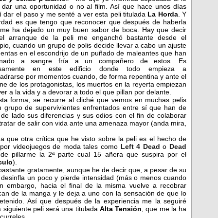
 dar una oportunidad o no al film. Así que hace unos días
í dar el paso y me senté a ver esta peli titulada
La Horda
. Y
erdad es que tengo que reconocer que después de haberla
o me ha dejado un muy buen sabor de boca. Hay que decir
el arranque de la peli me enganchó bastante desde el
ipio, cuando un grupo de polis decide llevar a cabo un ajuste
entas en el escondrijo de un puñado de maleantes que han
inado a sangre fría a un compañero de estos. Es
isamente en este edificio donde todo empieza a
drarse por momentos cuando, de forma repentina y ante el
ne de los protagonistas, los muertos en la reyerta empiezan
ver a la vida y a devorar a todo el que pillan por delante.
ta forma, se recurre al cliché que vemos en muchas pelis
 grupo de supervivientes enfrentados entre sí que han de
 de lado sus diferencias y sus odios con el fin de colaborar
tratar de salir con vida ante una amenaza mayor (anda mira,
 que otra crítica que he visto sobre la peli es el hecho de
o por videojuegos de moda tales como
Left 4 Dead
o
Dead
e pillarme la 2ª parte cual 15 añera que suspira por el
culo
).
 bastante gratamente, aunque he de decir que, a pesar de su
e desinfla un poco y pierde intensidad (más o menos cuando
in embargo, hacia el final de la misma vuelve a recobrar
can de la manga y le deja a uno con la sensación de que lo
etenido. Así que después de la experiencia me la seguiré
a siguiente peli será una titulada
Alta Tensión
, que me la ha
curreles.