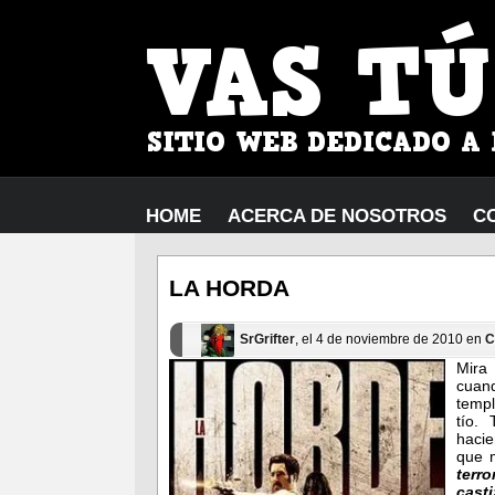
HOME
ACERCA DE NOSOTROS
C
LA HORDA
SrGrifter
, el 4 de noviembre de 2010 en
C
Mira
cuand
templ
tío.
hacie
que m
terr
cast