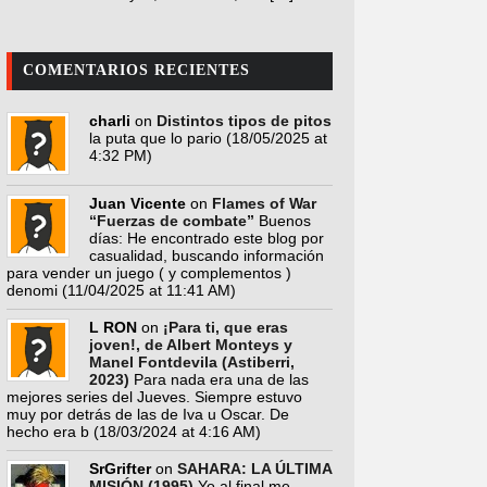
COMENTARIOS RECIENTES
charli
on
Distintos tipos de pitos
la puta que lo pario
(18/05/2025 at
4:32 PM)
Juan Vicente
on
Flames of War
“Fuerzas de combate”
Buenos
días: He encontrado este blog por
casualidad, buscando información
para vender un juego ( y complementos )
denomi
(11/04/2025 at 11:41 AM)
L RON
on
¡Para ti, que eras
joven!, de Albert Monteys y
Manel Fontdevila (Astiberri,
2023)
Para nada era una de las
mejores series del Jueves. Siempre estuvo
muy por detrás de las de Iva u Oscar. De
hecho era b
(18/03/2024 at 4:16 AM)
SrGrifter
on
SAHARA: LA ÚLTIMA
MISIÓN (1995)
Yo al final me