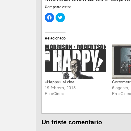
Comparte esto:
Haz
Haz
clic
clic
para
para
compartir
compartir
en
en
Facebook
Twitter
(Se
(Se
Relacionado
abre
abre
en
en
una
una
ventana
ventana
nueva)
nueva)
«Happy» al cine
Cortometr
19 febrero, 2013
6 agosto,
En «Cine»
En «Cine
Un triste comentario