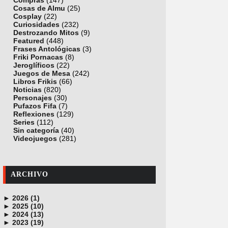
Compras
(147)
Cosas de Almu
(25)
Cosplay
(22)
Curiosidades
(232)
Destrozando Mitos
(9)
Featured
(448)
Frases Antológicas
(3)
Friki Pornacas
(8)
Jeroglíficos
(22)
Juegos de Mesa
(242)
Libros Frikis
(66)
Noticias
(820)
Personajes
(30)
Pufazos Fifa
(7)
Reflexiones
(129)
Series
(112)
Sin categoría
(40)
Videojuegos
(281)
ARCHIVO
►
2026 (1)
►
junio (1)
2025 (10)
►
noviembre (1)
2024 (13)
►
octubre (1)
diciembre (4)
2023 (19)