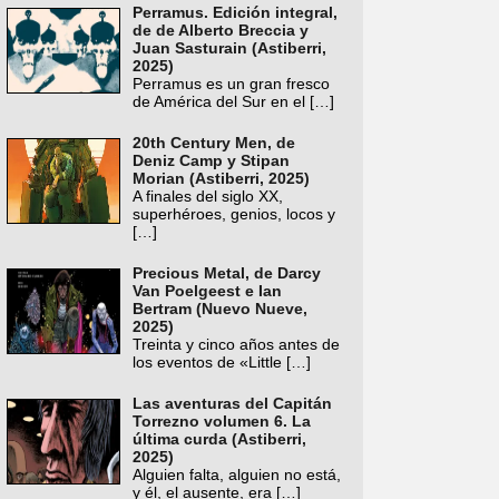
Perramus. Edición integral,
de de Alberto Breccia y
Juan Sasturain (Astiberri,
2025)
Perramus es un gran fresco
de América del Sur en el
[…]
20th Century Men, de
Deniz Camp y Stipan
Morian (Astiberri, 2025)
A finales del siglo XX,
superhéroes, genios, locos y
[…]
Precious Metal, de Darcy
Van Poelgeest e Ian
Bertram (Nuevo Nueve,
2025)
Treinta y cinco años antes de
los eventos de «Little
[…]
Las aventuras del Capitán
Torrezno volumen 6. La
última curda (Astiberri,
2025)
Alguien falta, alguien no está,
y él, el ausente, era
[…]