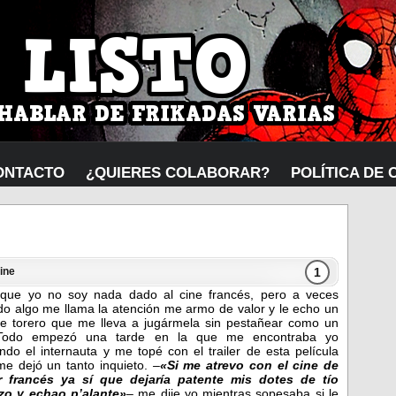
ONTACTO
¿QUIERES COLABORAR?
POLÍTICA DE 
1
ine
 que yo no soy nada dado al cine francés, pero a veces
o algo me llama la atención me armo de valor y le echo un
e torero que me lleva a jugármela sin pestañear como un
 Todo empezó una tarde en la que me encontraba yo
ndo el internauta y me topé con el trailer de esta película
e dejó un tanto inquieto.
–
«Si me atrevo con el cine de
or francés ya sí que dejaría patente mis dotes de tío
izo y echao p’alante»
–
me dije yo mientras sopesaba si le