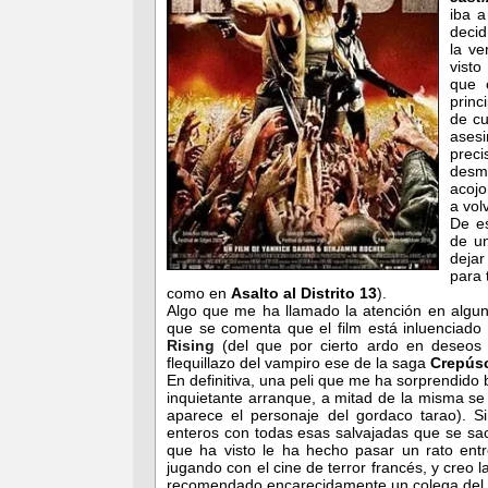
iba a
decid
la v
vist
que 
princ
de cu
ases
prec
desma
acojo
a vol
De es
de un
dejar
para 
como en
Asalto al Distrito 13
).
Algo que me ha llamado la atención en alguna
que se comenta que el film está inluenciad
Rising
(del que por cierto ardo en deseos d
flequillazo del vampiro ese de la saga
Crepús
En definitiva, una peli que me ha sorprendido
inquietante arranque, a mitad de la misma s
aparece el personaje del gordaco tarao). S
enteros con todas esas salvajadas que se sa
que ha visto le ha hecho pasar un rato entr
jugando con el cine de terror francés, y creo l
recomendado encarecidamente un colega del 