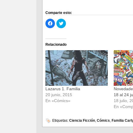
Comparte esto:
Haz
Haz
clic
clic
para
para
compartir
compartir
en
en
Facebook
Twitter
(Se
(Se
Relacionado
abre
abre
en
en
una
una
ventana
ventana
nueva)
nueva)
Lazarus 1. Familia
Novedades
20 junio, 2015
18 al 24 ju
En «Cómics»
18 julio, 
En «Comp
Etiquetas:
Ciencia Ficción
,
Cómics
,
Familia Carl