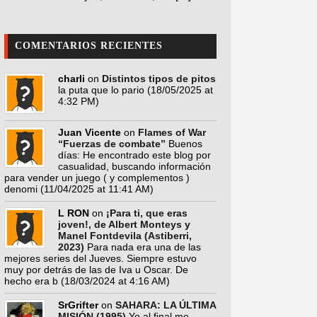
COMENTARIOS RECIENTES
charli
on
Distintos tipos de pitos
la puta que lo pario
(18/05/2025 at
4:32 PM)
Juan Vicente
on
Flames of War
“Fuerzas de combate”
Buenos
días: He encontrado este blog por
casualidad, buscando información
para vender un juego ( y complementos )
denomi
(11/04/2025 at 11:41 AM)
L RON
on
¡Para ti, que eras
joven!, de Albert Monteys y
Manel Fontdevila (Astiberri,
2023)
Para nada era una de las
mejores series del Jueves. Siempre estuvo
muy por detrás de las de Iva u Oscar. De
hecho era b
(18/03/2024 at 4:16 AM)
SrGrifter
on
SAHARA: LA ÚLTIMA
MISIÓN (1995)
Yo al final me