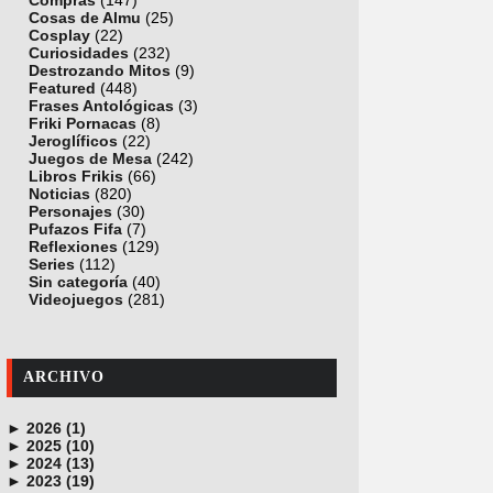
Compras
(147)
Cosas de Almu
(25)
Cosplay
(22)
Curiosidades
(232)
Destrozando Mitos
(9)
Featured
(448)
Frases Antológicas
(3)
Friki Pornacas
(8)
Jeroglíficos
(22)
Juegos de Mesa
(242)
Libros Frikis
(66)
Noticias
(820)
Personajes
(30)
Pufazos Fifa
(7)
Reflexiones
(129)
Series
(112)
Sin categoría
(40)
Videojuegos
(281)
ARCHIVO
►
2026 (1)
►
junio (1)
2025 (10)
►
noviembre (1)
2024 (13)
►
octubre (1)
diciembre (4)
2023 (19)