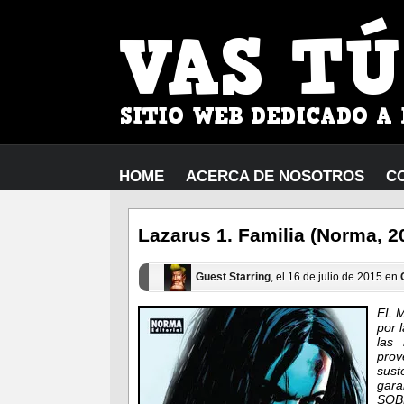
HOME
ACERCA DE NOSOTROS
C
Lazarus 1. Familia (Norma, 2
Guest Starring
, el 16 de julio de 2015 en
EL M
por 
las
pro
sust
gara
SOBR