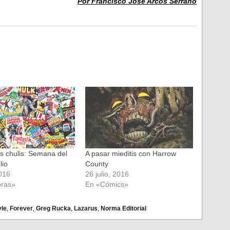
Por Francisco José Arcos Serrano
 chulis: Semana del
A pasar mieditis con Harrow
lio
County
2016
26 julio, 2016
ras»
En «Cómics»
yle
,
Forever
,
Greg Rucka
,
Lazarus
,
Norma Editorial