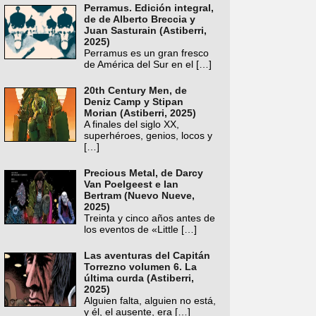
Perramus. Edición integral,
de de Alberto Breccia y
Juan Sasturain (Astiberri,
2025)
Perramus es un gran fresco
de América del Sur en el
[…]
20th Century Men, de
Deniz Camp y Stipan
Morian (Astiberri, 2025)
A finales del siglo XX,
superhéroes, genios, locos y
[…]
Precious Metal, de Darcy
Van Poelgeest e Ian
Bertram (Nuevo Nueve,
2025)
Treinta y cinco años antes de
los eventos de «Little
[…]
Las aventuras del Capitán
Torrezno volumen 6. La
última curda (Astiberri,
2025)
Alguien falta, alguien no está,
y él, el ausente, era
[…]