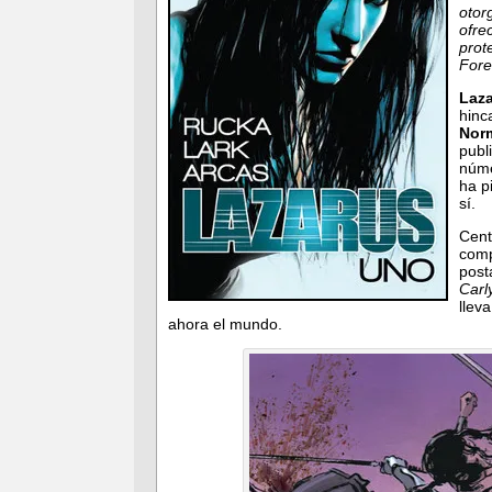
otor
ofre
prot
Fore
Laz
hinc
Norm
publ
núme
ha p
sí.
Cent
comp
post
Carl
llev
ahora el mundo.