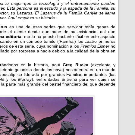
ga lo mejor que la tecnología y el entrenamiento pueden
cer. Esta persona es el escudo y la espada de la Familia, su
ector, su Lazarus. El Lazarus de la Familia Carlyle se llama
ver. Aquí empieza su historia
.
arus
es una de esas series que servidor tenía ganas de
arle el diente desde que supe de su existencia, así que
a editorial
me lo ha puesto bastante fácil en este aspecto
icando en un cómodo tomito (‘Familia’) los cuatro primeros
ros de esta serie, cuya nominación a los
Premios Eisner
no
illado por sorpresa a nadie debido a la calidad de la obra en
rándonos en la historia, aquí
Greg Rucka
(excelente y
etente guionista donde los haya) nos adentra en un mundo
apocalíptico liderado por grandes Familias importantes (los
yle
y los
Morray
), enfrentadas entre sí para ver quien se
a la parte más grande del pastel financiero del que depende