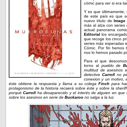
cómic para ver si era 
Y es que últimamente, 
de este país es que se
nuevo título de
Image
más al alza con series 
actual panorama comi
Editorial
los encargados
que recoge los cinco p
series más esperadas e
Cómic. Por fin hemos t
nos lo hemos pasado pi
Para el que desconoz
torno al
pueblo de
B
multitud de asesinos e
detective
Carroll
no pi
conexion y un motivo, e
éste obtiene la respuesta y llama a su colega
Finch
para hac
protagonismo de la historia recaerá sobre éste y sobre la sherif
porqué
Carroll
ha desaparecido y el interés de alguien en que t
sobre los asesinos en serie de
Buckaroo
no salga a la luz.