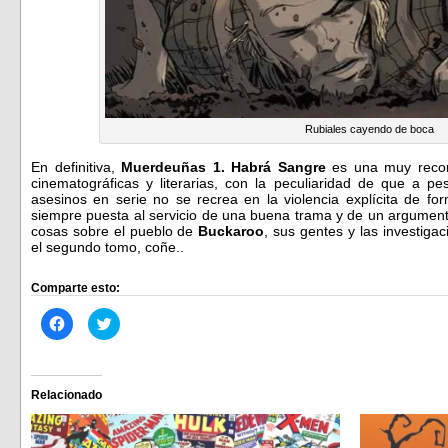
Rubiales cayendo de boca
En definitiva,
Muerdeuñas 1. Habrá Sangre
es una muy recome
cinematográficas y literarias, con la peculiaridad de que a 
asesinos en serie no se recrea en la violencia explícita de for
siempre puesta al servicio de una buena trama y de un argument
cosas sobre el pueblo de
Buckaroo
, sus gentes y las investiga
el segundo tomo, coñe..
Comparte esto:
Haz
Haz
clic
clic
para
para
compartir
compartir
en
en
Facebook
Twitter
(Se
(Se
Relacionado
abre
abre
en
en
una
una
ventana
ventana