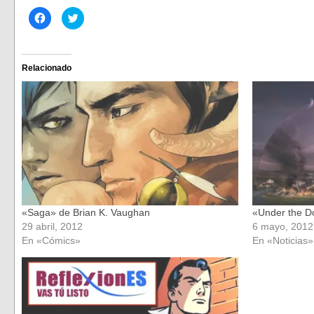
Haz
Haz
clic
clic
para
para
compartir
compartir
en
en
Facebook
Twitter
(Se
(Se
Relacionado
abre
abre
en
en
una
una
ventana
ventana
nueva)
nueva)
«Saga» de Brian K. Vaughan
«Under the D
29 abril, 2012
6 mayo, 2012
En «Cómics»
En «Noticias»