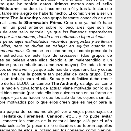
tro que he tenido estos últimos meses con el sello
Wildstorm
,
me decidí a hacerme con él y tras la lectura de
a tarde me alegro de haberlo hecho. El comic viene a ser un
 entre
The Authority
y otro grupo bastante conocido de este
orial llamado
Stormwatch Prime.
Creo que ya hablé hace
 en un post anterior sobre lo peculiares que son los
s de este sello editorial, ya que
los llamados superhéroes
s por las personas, debido a su naturaleza hiperviolenta.
de personajes
malhablados, violentos, juerguistas y se llevan
 ellos, pero no du
dan en trabajar en equipo cuando se
 una amenaza.
Como se ha dicho antes, el comic presenta la
a estructura de este tipo de crossover (dos grupos de
es se pelean entre ellos debido a un malentendido o un
liarse para combatir una amenaza mayor). De todas formas
os se veía venir, ya que además de viejas rencillas y cosas
ros, se une la postura tan peculiar de cada grupo. Esto
 que trabaja para el «tío Sam» y en definitiva debe rendir
rno de los EEUU. En cambio
The Authority
es algo así como
 a nadie y cuya forma de actuar viene motivada por lo que
 el bien común (por todo ello hay quienes ven en su forma de
 «hippie» ya que hacen lo que les sale de los cojones sin dar
pre motivados por lo que ellos creen que es mejor para la
ra página del comic me alegró ver a viejos personajes de
, Hellstrike, Farenheit, Cannon
, étc…, y no pude evitar
conocer los comics de la editorial
Image
allá por el año
ta colección (a pesar de lo criticados que fueron aquellos
 recuerdo de ellos, e incluso aún los conservo como nuevos,