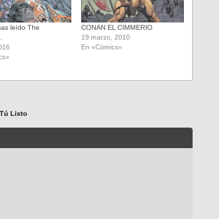
has leído The
CONAN EL CIMMERIO
…
19 marzo, 2010
2016
En «Cómics»
cs»
Tú Listo