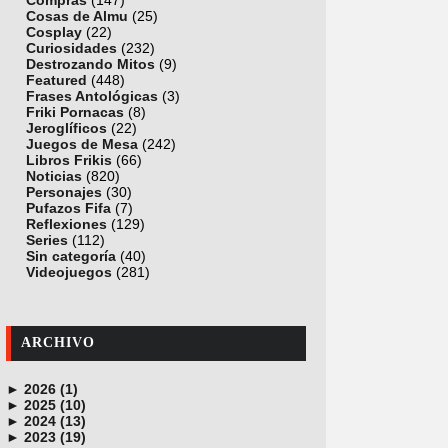
Compras
(147)
Cosas de Almu
(25)
Cosplay
(22)
Curiosidades
(232)
Destrozando Mitos
(9)
Featured
(448)
Frases Antológicas
(3)
Friki Pornacas
(8)
Jeroglíficos
(22)
Juegos de Mesa
(242)
Libros Frikis
(66)
Noticias
(820)
Personajes
(30)
Pufazos Fifa
(7)
Reflexiones
(129)
Series
(112)
Sin categoría
(40)
Videojuegos
(281)
ARCHIVO
►
2026 (1)
►
junio (1)
2025 (10)
►
noviembre (1)
2024 (13)
►
octubre (1)
diciembre (4)
2023 (19)