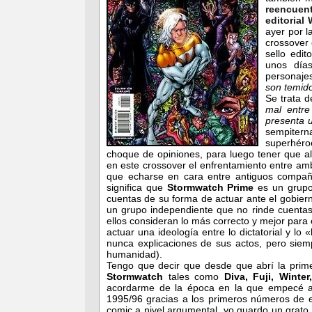
reencuen
editorial
ayer por l
crossover
sello edit
unos días
personaje
son temido
Se trata 
mal entre
presenta
sempitern
superhéro
choque de opiniones, para luego tener que a
en este crossover el enfrentamiento entre amb
que echarse en cara entre antiguos compañe
significa que
Stormwatch Prime
es un grupo
cuentas de su forma de actuar ante el gobie
un grupo independiente que no rinde cuentas
ellos consideran lo más correcto y mejor para
actuar una ideología entre lo dictatorial y lo
nunca explicaciones de sus actos, pero siem
humanidad).
Tengo que decir que desde que abrí la prime
Stormwatch
tales como
Diva, Fuji, Winter
acordarme de la época en la que empecé a 
1995/96 gracias a los primeros números de es
comic a nivel argumental, yo guardo un grato