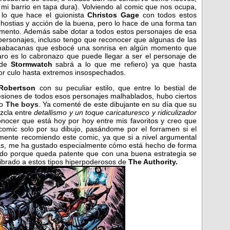
 mi barrio en tapa dura). Volviendo al comic que nos ocupa,
lo que hace el guionista
Christos Gage
con todos estos
hostias y acción de la buena, pero lo hace de una forma tan
mento. Además sabe dotar a todos estos personajes de esa
personajes, incluso tengo que reconocer que algunas de las
habacanas que esbocé una sonrisa en algún momento que
laro es lo cabronazo que puede llegar a ser el personaje de
 de
Stormwatch
sabrá a lo que me refiero) ya que hasta
r culo hasta extremos insospechados.
 Robertson
con su peculiar estilo, que entre lo bestial de
esiones de todos esos personajes malhablados, hubo ciertos
do
The boys
. Ya comenté de este dibujante en su día que su
zcla entre
detallismo y un toque caricaturesco y ridiculizador
nocer que está hoy por hoy entre mis favoritos y creo qu
e
omic solo por su dibujo, pasándome por el forramen si el
mente recomiendo este comic, ya que si a nivel argumental
otas, me ha gustado especialmente cómo está hecho de forma
 todo porque queda patente que con una buena estrate
gia se
librado a estos tipos hiperpoderosos de
The Authority.