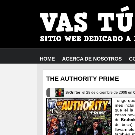
HOME
ACERCA DE NOSOTROS
C
THE AUTHORITY PRIME
SrGrifter
, el 28 de diciembre de 2008 en
Tengo que
mes inclu
que leí l
cosas nov
de
Bruba
de boca).
llevármel
también m