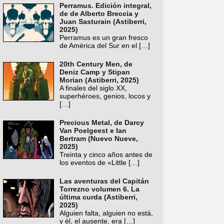
Perramus. Edición integral,
de de Alberto Breccia y
Juan Sasturain (Astiberri,
2025)
Perramus es un gran fresco
de América del Sur en el
[…]
20th Century Men, de
Deniz Camp y Stipan
Morian (Astiberri, 2025)
A finales del siglo XX,
superhéroes, genios, locos y
[…]
Precious Metal, de Darcy
Van Poelgeest e Ian
Bertram (Nuevo Nueve,
2025)
Treinta y cinco años antes de
los eventos de «Little
[…]
Las aventuras del Capitán
Torrezno volumen 6. La
última curda (Astiberri,
2025)
Alguien falta, alguien no está,
y él, el ausente, era
[…]