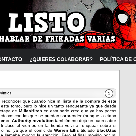
ONTACTO
¿QUIERES COLABORAR?
POLÍTICA DE 
1
Cómics
 reconocer que cuando hice mi
lista de la compra
de este
í este tomo, pero lo hice un tanto renqueante ya que desde
a etapa de
Millar/Hitch
en esta serie creo que ya hay pocas
edosas con las que se puedan sorprender (aunque la etapa
ker
en
Authority revolution
también me dejó un buen sabor
 Incluso el viernes en la tienda volví a renquear sobre si
o o no, ya que el comic de
Warren Ellis
titulado
BlackGas
e llamaba mucho la atención. Pero al final movido por mi