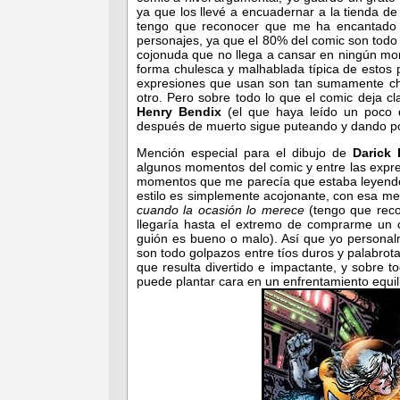
ya que los llevé a encuadernar a la tienda de
tengo que reconocer que me ha encantado 
personajes, ya que el 80% del comic son todo 
cojonuda que no llega a cansar en ningún mo
forma chulesca y malhablada típica de estos 
expresiones que usan son tan sumamente c
otro. Pero sobre todo lo que el comic deja c
Henry Bendix
(el que haya leído un poco
después de muerto sigue puteando y dando po
Mención especial para el dibujo de
Darick
algunos momentos del comic y entre las expr
momentos que me parecía que estaba leyen
estilo es simplemente acojonante, con esa me
cuando la ocasión lo merece
(tengo que reco
llegaría hasta el extremo de comprarme un c
guión es bueno o malo). Así que yo personal
son todo golpazos entre tíos duros y palabr
que resulta divertido e impactante, y sobre
puede plantar cara en un enfrentamiento equi