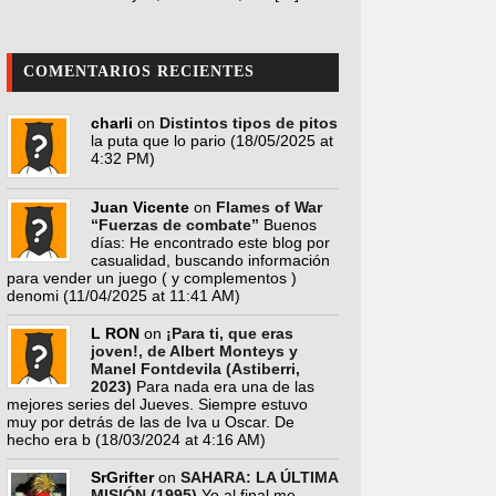
COMENTARIOS RECIENTES
charli
on
Distintos tipos de pitos
la puta que lo pario
(18/05/2025 at
4:32 PM)
Juan Vicente
on
Flames of War
“Fuerzas de combate”
Buenos
días: He encontrado este blog por
casualidad, buscando información
para vender un juego ( y complementos )
denomi
(11/04/2025 at 11:41 AM)
L RON
on
¡Para ti, que eras
joven!, de Albert Monteys y
Manel Fontdevila (Astiberri,
2023)
Para nada era una de las
mejores series del Jueves. Siempre estuvo
muy por detrás de las de Iva u Oscar. De
hecho era b
(18/03/2024 at 4:16 AM)
SrGrifter
on
SAHARA: LA ÚLTIMA
MISIÓN (1995)
Yo al final me