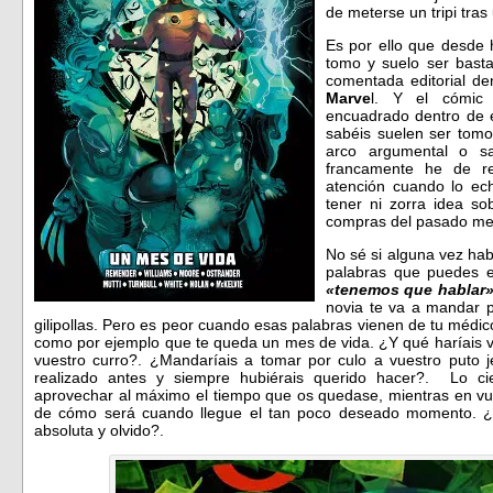
de meterse un tripi tras
Es por ello que desde 
tomo y suelo ser basta
comentada editorial de
Marve
l. Y el cómic
encuadrado dentro de 
sabéis suelen ser tomo
arco argumental o s
francamente he de r
atención cuando lo ech
tener ni zorra idea so
compras del pasado m
No sé si alguna vez ha
palabras que puedes e
«tenemos que hablar
novia te va a mandar p
gilipollas. Pero es peor cuando esas palabras vienen de tu médi
como por ejemplo que te queda un mes de vida. ¿Y qué haríais vo
vuestro curro?. ¿Mandaríais a tomar por culo a vuestro puto 
realizado antes y siempre hubiérais querido hacer?. Lo ci
aprovechar al máximo el tiempo que os quedase, mientras en vu
de cómo será cuando llegue el tan poco deseado momento. ¿
absoluta y olvido?.