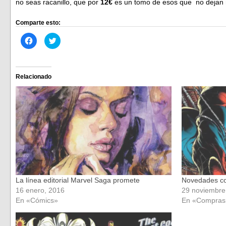
no seas racanillo, que por
12€
es un tomo de esos que no dejan
Comparte esto:
Haz
Haz
clic
clic
para
para
compartir
compartir
en
en
Facebook
Twitter
(Se
(Se
Relacionado
abre
abre
en
en
una
una
ventana
ventana
nueva)
nueva)
La línea editorial Marvel Saga promete
Novedades co
16 enero, 2016
29 noviembre
En «Cómics»
En «Compras