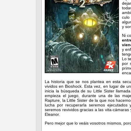
deja
toda
ambi
culo
algu
y so
Ni c
entr
vien
y en
teng
Lo t
por 
prim
enc
La historia que se nos plantea en esta sec
vividos en Bioshock. Esta vez, en lugar de 
inicia la búsqueda de su Little Sister llama
empieza el juego, durante una de las maj
Rapture, la Little Sister de la que nos hacem
lucha por recuperarla seremos ejecutados
seremos revividos gracias a las vita-cámaras
Eleanor.
Pero mejor que lo veáis vosotros mismos, porq