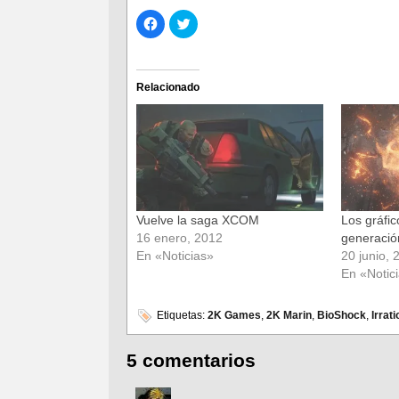
Haz
Haz
clic
clic
para
para
compartir
compartir
en
en
Facebook
Twitter
(Se
(Se
Relacionado
abre
abre
en
en
una
una
ventana
ventana
nueva)
nueva)
Vuelve la saga XCOM
Los gráfic
16 enero, 2012
generació
En «Noticias»
20 junio, 
En «Notic
Etiquetas:
2K Games
,
2K Marin
,
BioShock
,
Irrat
5 comentarios