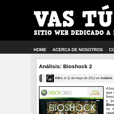
HOME
ACERCA DE NOSOTROS
C
Análisis: Bioshock 2
KiKo
, el 11 de mayo de 2012 en
Análisis
,
A lo
que 
fres
y ju
Bio
no t
ráp