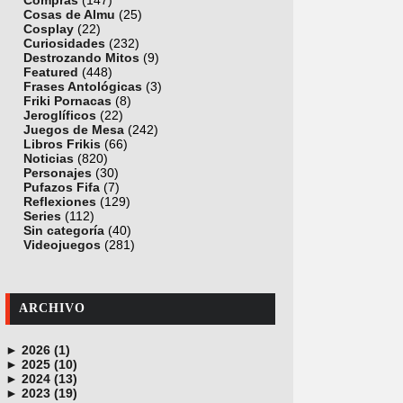
Compras
(147)
Cosas de Almu
(25)
Cosplay
(22)
Curiosidades
(232)
Destrozando Mitos
(9)
Featured
(448)
Frases Antológicas
(3)
Friki Pornacas
(8)
Jeroglíficos
(22)
Juegos de Mesa
(242)
Libros Frikis
(66)
Noticias
(820)
Personajes
(30)
Pufazos Fifa
(7)
Reflexiones
(129)
Series
(112)
Sin categoría
(40)
Videojuegos
(281)
ARCHIVO
►
2026 (1)
►
junio (1)
2025 (10)
►
noviembre (1)
2024 (13)
►
octubre (1)
diciembre (4)
2023 (19)