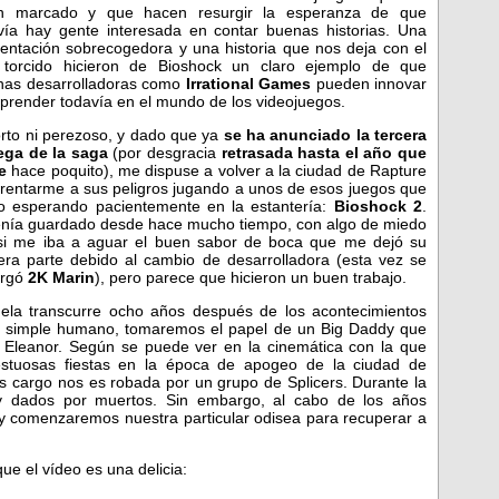
n marcado y que hacen resurgir la esperanza de que
vía hay gente interesada en contar buenas historias. Una
entación sobrecogedora y una historia que nos deja con el
 torcido hicieron de Bioshock un claro ejemplo de que
nas desarrolladoras como
Irrational Games
pueden innovar
rprender todavía en el mundo de los videojuegos.
orto ni perezoso, y dado que ya
se ha anunciado la tercera
ega de la saga
(por desgracia
retrasada hasta el año que
e
hace poquito), me dispuse a volver a la ciudad de Rapture
frentarme a sus peligros jugando a unos de esos juegos que
o esperando pacientemente en la estantería:
Bioshock 2
.
enía guardado desde hace mucho tiempo, con algo de miedo
si me iba a aguar el buen sabor de boca que me dejó su
era parte debido al cambio de desarrolladora (esta vez se
argó
2K Marin
), pero parece que hicieron un buen trabajo.
uela transcurre ocho años después de los acontecimientos
un simple humano, tomaremos el papel de un Big Daddy que
da Eleanor. Según se puede ver en la cinemática con la que
estuosas fiestas en la época de apogeo de la ciudad de
os cargo nos es robada por un grupo de Splicers. Durante la
 y dados por muertos. Sin embargo, al cabo de los años
 y comenzaremos nuestra particular odisea para recuperar a
ue el vídeo es una delicia: