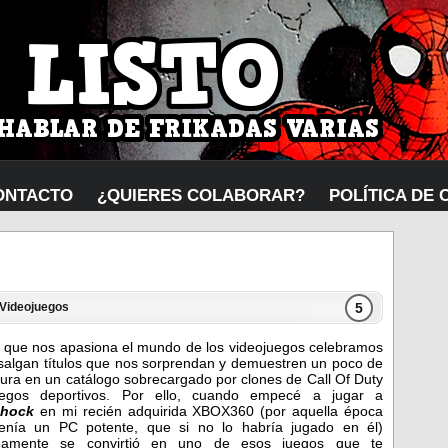
ONTACTO
¿QUIERES COLABORAR?
POLÍTICA DE 
5
Videojuegos
s que nos apasiona el mundo de los videojuegos celebramos
salgan títulos que nos sorprendan y demuestren un poco de
cura en un catálogo sobrecargado por clones de Call Of Duty
egos deportivos. Por ello, cuando empecé a jugar a
shock
en mi recién adquirida XBOX360 (por aquella época
enía un PC potente, que si no lo habría jugado en él)
idamente se convirtió en uno de esos juegos que te