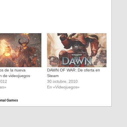
os de la nueva
DAWN OF WAR: De oferta en
n de videojuegos
Steam
2012
30 octubre, 2010
ias»
En «Videojuegos»
ional Games