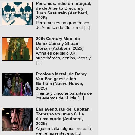
Perramus. Edición integral,
de de Alberto Breccia y
Juan Sasturain (Astiberri,
2025)
Perramus es un gran fresco
de América del Sur en el
[…]
20th Century Men, de
Deniz Camp y Stipan
Morian (Astiberri, 2025)
A finales del siglo XX,
superhéroes, genios, locos y
[…]
Precious Metal, de Darcy
Van Poelgeest e Ian
Bertram (Nuevo Nueve,
2025)
Treinta y cinco años antes de
los eventos de «Little
[…]
Las aventuras del Capitán
Torrezno volumen 6. La
última curda (Astiberri,
2025)
Alguien falta, alguien no está,
y él, el ausente, era
[…]