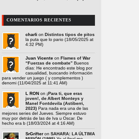
COMENTARIOS RECIENTES
charli
on
Distintos tipos de pitos
la puta que lo pario
(18/05/2025 at
4:32 PM)
Juan Vicente
on
Flames of War
“Fuerzas de combate”
Buenos
días: He encontrado este blog por
casualidad, buscando información
para vender un juego ( y complementos )
denomi
(11/04/2025 at 11:41 AM)
L RON
on
¡Para ti, que eras
joven!, de Albert Monteys y
Manel Fontdevila (Astiberri,
2023)
Para nada era una de las
mejores series del Jueves. Siempre estuvo
muy por detrás de las de Iva u Oscar. De
hecho era b
(18/03/2024 at 4:16 AM)
SrGrifter
on
SAHARA: LA ÚLTIMA
MISIÓN (1995)
Yo al final me