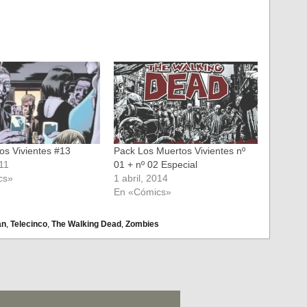
os Vivientes #13
Pack Los Muertos Vivientes nº
011
01 + nº 02 Especial
cs»
1 abril, 2014
En «Cómics»
an
,
Telecinco
,
The Walking Dead
,
Zombies