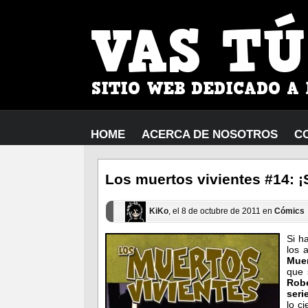
HOME
ACERCA DE NOSOTROS
C
Los muertos vivientes #14: ¡S
KiKo
, el 8 de octubre de 2011 en
Cómics
Si h
los 
Muer
que 
Rob
seri
lo c