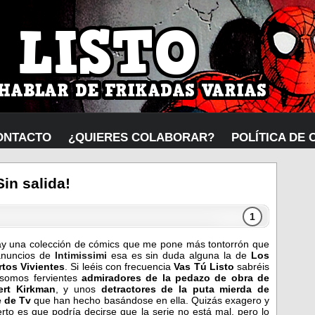
ONTACTO
¿QUIERES COLABORAR?
POLÍTICA DE 
in salida!
1
ay una colección de cómics que me pone más tontorrón que
anuncios de
Intimissimi
esa es sin duda alguna la de
Los
tos Vivientes
. Si leéis con frecuencia
Vas Tú Listo
sabréis
somos fervientes
admiradores de la pedazo de obra de
ert Kirkman
, y unos
detractores de la puta mierda de
e de Tv
que han hecho basándose en ella. Quizás exagero y
ierto es que podría decirse que la serie no está mal, pero lo