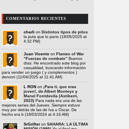
COMENTARIOS RECIENTES
charli
on
Distintos tipos de pitos
la puta que lo pario
(18/05/2025 at
4:32 PM)
Juan Vicente
on
Flames of War
“Fuerzas de combate”
Buenos
días: He encontrado este blog por
casualidad, buscando información
para vender un juego ( y complementos )
denomi
(11/04/2025 at 11:41 AM)
L RON
on
¡Para ti, que eras
joven!, de Albert Monteys y
Manel Fontdevila (Astiberri,
2023)
Para nada era una de las
mejores series del Jueves. Siempre estuvo
muy por detrás de las de Iva u Oscar. De
hecho era b
(18/03/2024 at 4:16 AM)
SrGrifter
on
SAHARA: LA ÚLTIMA
MISIÓN (1995)
Yo al final me