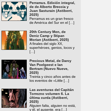
Perramus. Edición integral,
de de Alberto Breccia y
Juan Sasturain (Astiberri,
2025)
Perramus es un gran fresco
de América del Sur en el
[…]
20th Century Men, de
Deniz Camp y Stipan
Morian (Astiberri, 2025)
A finales del siglo XX,
superhéroes, genios, locos y
[…]
Precious Metal, de Darcy
Van Poelgeest e Ian
Bertram (Nuevo Nueve,
2025)
Treinta y cinco años antes de
los eventos de «Little
[…]
Las aventuras del Capitán
Torrezno volumen 6. La
última curda (Astiberri,
2025)
Alguien falta, alguien no está,
y él, el ausente, era
[…]