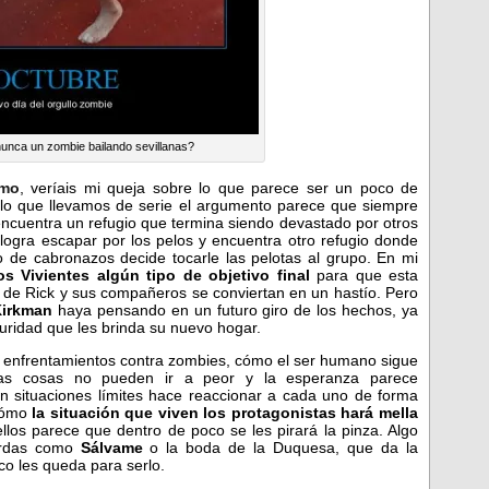
nunca un zombie bailando sevillanas?
omo
, veríais mi queja sobre lo que parece ser un poco de
 lo que llevamos de serie el argumento parece que siempre
encuentra un refugio que termina siendo devastado por otros
ogra escapar por los pelos y encuentra otro refugio donde
o de cabronazos decide tocarle las pelotas al grupo. En mi
s Vivientes algún tipo de objetivo final
para que esta
s de Rick y sus compañeros se conviertan en un hastío. Pero
Kirkman
haya pensando en un futuro giro de los hechos, ya
uridad que les brinda su nuevo hogar.
enfrentamientos contra zombies, cómo el ser humano sigue
las cosas no pueden ir a peor y la esperanza parece
 situaciones límites hace reaccionar a cada uno de forma
 cómo
la situación que viven los protagonistas hará mella
los parece que dentro de poco se les pirará la pinza. Algo
rdas como
Sálvame
o la boda de la Duquesa, que da la
co les queda para serlo.