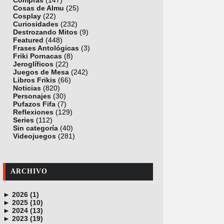
Compras
(147)
Cosas de Almu
(25)
Cosplay
(22)
Curiosidades
(232)
Destrozando Mitos
(9)
Featured
(448)
Frases Antológicas
(3)
Friki Pornacas
(8)
Jeroglíficos
(22)
Juegos de Mesa
(242)
Libros Frikis
(66)
Noticias
(820)
Personajes
(30)
Pufazos Fifa
(7)
Reflexiones
(129)
Series
(112)
Sin categoría
(40)
Videojuegos
(281)
ARCHIVO
►
2026 (1)
►
junio (1)
2025 (10)
►
noviembre (1)
2024 (13)
►
octubre (1)
diciembre (4)
2023 (19)