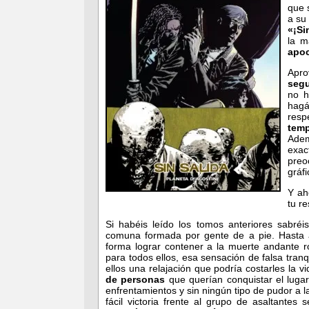
que 
a su
«¡Si
la m
apoc
Apr
seg
no h
hagá
resp
temp
Adem
exac
preo
gráf
Y ah
tu r
Si habéis leído los tomos anteriores sabré
comuna formada por gente de a pie. Hasta 
forma lograr contener a la muerte andante r
para todos ellos, esa sensación de falsa tran
ellos una relajación que podría costarles la v
de personas
que querían conquistar el luga
enfrentamientos y sin ningún tipo de pudor a
fácil victoria frente al grupo de asaltantes 