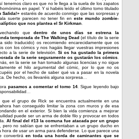
sí tenemos claro es que no le llega a la suela de los zapatos
 homónima en papel. Y si habéis leído el último tomo titulado
n Salida!»
estaréis de acuerdo conmigo que las sorpresas y
ala suerte parecen no tener fin en
este mundo zombie-
alíptico que nos plantea el Sr Kirkman
.
ovechando que
dentro de unos días se estrena la
unda temporada de The Walking Dead
(el título de la serie
a sido traducido) os recomiendo encarecidamente que os
is con los cómics y nos hagáis llegar vuestras impresiones
ecto a la serie de televisión.
Si os ha gustado la primera
orada de la serie seguramente os gustarán los
cómics
.
ás, en la serie se han tomado algunas licencias y no sigue
tamente el hilo argumental del cómic, por lo que no os
cupéis por el hecho de saber qué va a pasar en la novela
ica. De hecho, os llevaréis alguna sorpresa…
ora
pasamos a comentar el tomo 14
. Sigue leyendo bajo
esponsabilidad…
is que el grupo de Rick se encuentra actualmente en una
ahora han conseguido limitar la zona con muros y de esa
ondando en el exterior. Si bien la vida comienza a mejorar
quilidad puede ser un arma de doble filo y provocar en todos
ida.
Al final del #13 la comuna fue atacada por un grupo
r, pero no sabían que se enfrentaban a un grupo ducho en
 la hora de usar un arma para defenderse. Lo que parece una
se convertirá
en toda una horda de caminantes que se