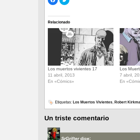
clic
clic
para
para
compartir
compartir
en
en
Facebook
Twitter
(Se
(Se
Relacionado
abre
abre
en
en
una
una
ventana
ventana
nueva)
nueva)
Los muertos vivientes 17
Los Muert
11 abril, 2013
7 abril, 2
En «Cómics»
En «Cómi
Etiquetas:
Los Muertos Vivientes
,
Robert Kirkm
Un triste comentario
SrGrifter
dice: