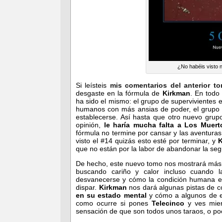
¿No habéis visto 
Si leísteis
mis comentarios del anterior t
desgaste en la fórmula de
Kirkman
. En todo
ha sido el mismo: el grupo de supervivientes 
humanos con más ansias de poder, el grupo l
establecerse. Así hasta que otro nuevo grup
opinión,
le haría mucha falta a Los Muerto
fórmula no termine por cansar y las aventura
visto el #14 quizás esto esté por terminar, y
que no están por la labor de abandonar la seg
De hecho, este nuevo tomo nos mostrará más 
buscando cariño y calor incluso cuando 
desvanecerse y cómo la condición humana en
dispar.
Kirkman
nos dará algunas pistas de
en su estado mental
y cómo a algunos de el
como ocurre si pones
Telecinco
y ves mie
sensación de que son todos unos taraos, o po