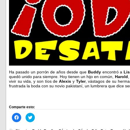
Ha pasado un porrón de años desde que
Buddy
encontró a
Lis
quedó unido para siempre. Hoy tienen un hijo en común,
Harold
,
vivir su vida, y son tíos de
Alexis
y
Tyler
, vástagos de su herm
frustrada la boda con su novio pakistaní, un lumbrera que dice s
Comparte esto:
Haz
Haz
clic
clic
para
para
compartir
compartir