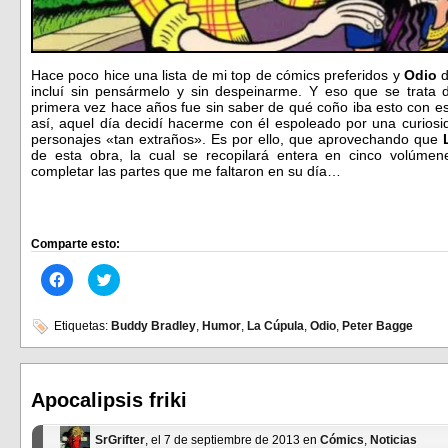
Hace poco hice una lista de mi top de cómics preferidos y
Odio
incluí sin pensármelo y sin despeinarme. Y eso que se trata
primera vez hace años fue sin saber de qué coño iba esto con es
así, aquel día decidí hacerme con él espoleado por una curiosi
personajes «tan extraños». Es por ello, que aprovechando que
de esta obra, la cual se recopilará entera en cinco volúmen
completar las partes que me faltaron en su día…
Comparte esto:
Haz
Haz
clic
clic
para
para
compartir
compartir
en
en
Etiquetas:
Buddy Bradley
,
Humor
,
La Cúpula
,
Odio
,
Peter Bagge
Facebook
Twitter
(Se
(Se
abre
abre
en
en
una
una
ventana
ventana
Apocalipsis friki
nueva)
nueva)
SrGrifter
, el 7 de septiembre de 2013 en
Cómics
,
Noticias