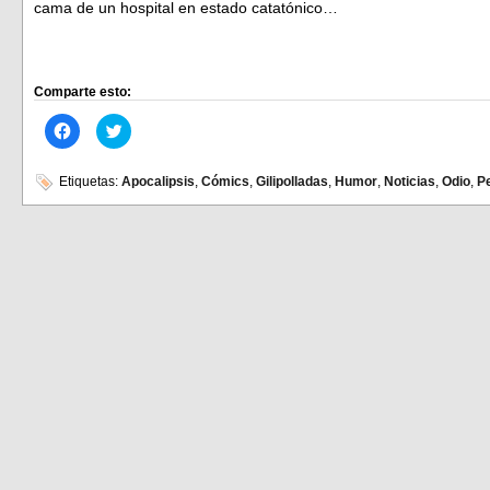
cama de un hospital en estado catatónico…
Comparte esto:
Haz
Haz
clic
clic
para
para
compartir
compartir
en
en
Etiquetas:
Apocalipsis
,
Cómics
,
Gilipolladas
,
Humor
,
Noticias
,
Odio
,
P
Facebook
Twitter
(Se
(Se
abre
abre
en
en
una
una
ventana
ventana
nueva)
nueva)